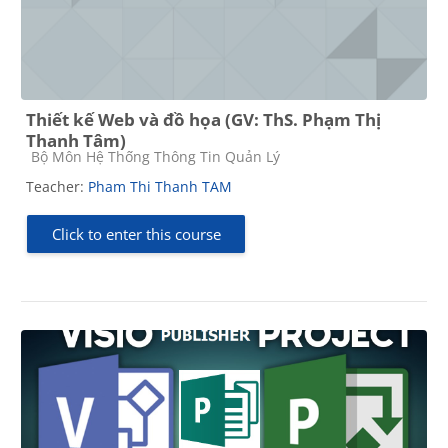
Thiết kế Web và đồ họa (GV: ThS. Phạm Thị
Thanh Tâm)
Course category
Bộ Môn Hệ Thống Thông Tin Quản Lý
Teacher:
Pham Thi Thanh TAM
Click to enter this course