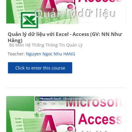
Quản lý dữ liệu với Excel - Access (GV: NN Như
Hằng)
Course category
Bộ Môn Hệ Thống Thông Tin Quản Lý
Teacher:
Nguyen Ngoc Nhu HANG
Click to enter this course