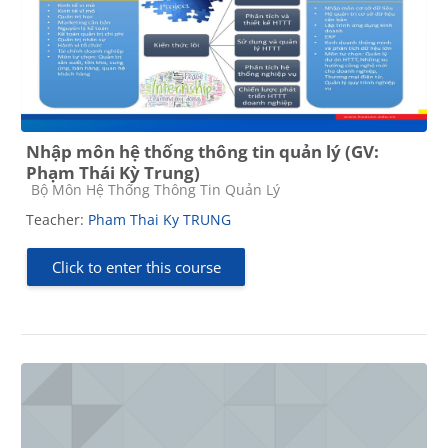
Nhập môn hệ thống thông tin quản lý (GV:
Phạm Thái Kỳ Trung)
Course category
Bộ Môn Hệ Thống Thông Tin Quản Lý
Teacher:
Pham Thai Ky TRUNG
Click to enter this course