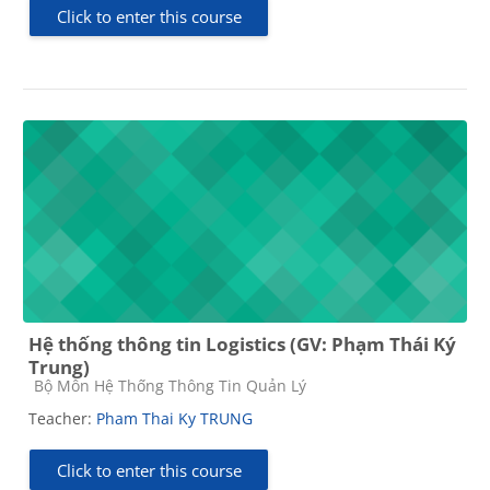
Click to enter this course
Hệ thống thông tin Logistics (GV: Phạm Thái Ký
Trung)
Course category
Bộ Môn Hệ Thống Thông Tin Quản Lý
Teacher:
Pham Thai Ky TRUNG
Click to enter this course