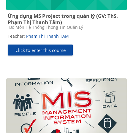
Ứng dụng MS Project trong quản lý (GV: ThS.
Phạm Thị Thanh Tâm)
Course category
Bộ Môn Hệ Thống Thông Tin Quản Lý
Teacher:
Pham Thi Thanh TAM
Click to enter this course