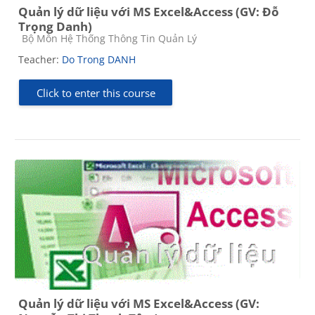
Quản lý dữ liệu với MS Excel&Access (GV: Đỗ
Trọng Danh)
Course category
Bộ Môn Hệ Thống Thông Tin Quản Lý
Teacher:
Do Trong DANH
Click to enter this course
Quản lý dữ liệu với MS Excel&Access (GV: