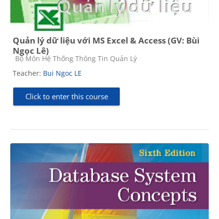
Quản lý dữ liệu với MS Excel & Access (GV: Bùi
Ngọc Lê)
Course category
Bộ Môn Hệ Thống Thông Tin Quản Lý
Teacher:
Bui Ngoc LE
Click to enter this course