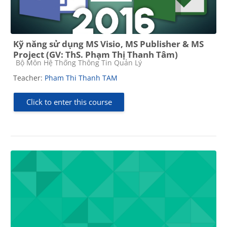
Kỹ năng sử dụng MS Visio, MS Publisher & MS
Project (GV: ThS. Phạm Thị Thanh Tâm)
Course category
Bộ Môn Hệ Thống Thông Tin Quản Lý
Teacher:
Pham Thi Thanh TAM
Click to enter this course