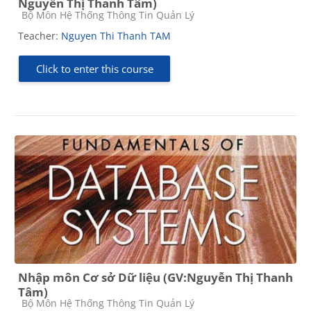
Nguyễn Thị Thanh Tâm)
Course category
Bộ Môn Hệ Thống Thông Tin Quản Lý
Teacher:
Nguyen Thi Thanh TAM
Click to enter this course
Nhập môn Cơ sở Dữ liệu (GV:Nguyễn Thị Thanh
Tâm)
Course category
Bộ Môn Hệ Thống Thông Tin Quản Lý