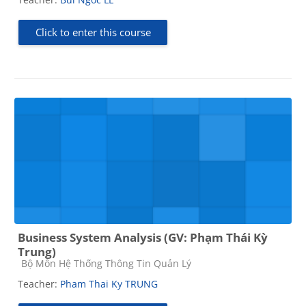
Click to enter this course
Business System Analysis (GV: Phạm Thái Kỳ
Trung)
Course category
Bộ Môn Hệ Thống Thông Tin Quản Lý
Teacher:
Pham Thai Ky TRUNG