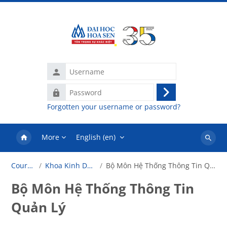
Skip to main content
Username
Password
Log
Forgotten your username or password?
in
More
English ‎(en)‎
Search
courses
Courses
Khoa Kinh Doanh
Bộ Môn Hệ Thống Thông Tin Quản Lý
Bộ Môn Hệ Thống Thông Tin
Quản Lý