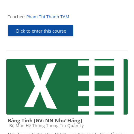
Teacher:
Pham Thi Thanh TAM
Click to enter this course
Bảng Tính (GV: NN Như Hằng)
Course category
Bộ Môn Hệ Thống Thông Tin Quản Lý