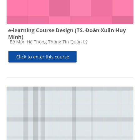
e-learning Course Design (TS. Đoàn Xuân Huy
Minh)
Course category
Bộ Môn Hệ Thống Thông Tin Quản Lý
Click to enter this course