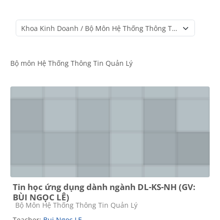
Course categories
Bộ môn Hệ Thống Thông Tin Quản Lý
Tin học ứng dụng dành ngành DL-KS-NH (GV:
BÙI NGỌC LÊ)
Course category
Bộ Môn Hệ Thống Thông Tin Quản Lý
Teacher:
Bui Ngoc LE