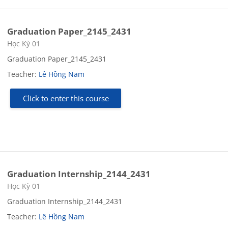
Graduation Paper_2145_2431
Course category
Học Kỳ 01
Graduation Paper_2145_2431
Teacher:
Lê Hồng Nam
Click to enter this course
Graduation Internship_2144_2431
Course category
Học Kỳ 01
Graduation Internship_2144_2431
Teacher:
Lê Hồng Nam