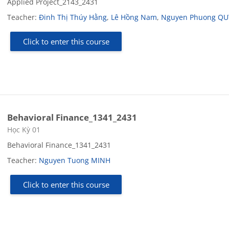
Applied Project_2143_2431
Teacher:
Đinh Thị Thúy Hằng
,
Lê Hồng Nam
,
Nguyen Phuong Q
Click to enter this course
Behavioral Finance_1341_2431
Course category
Học Kỳ 01
Behavioral Finance_1341_2431
Teacher:
Nguyen Tuong MINH
Click to enter this course