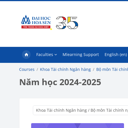
Skip to main content
Faculties
Mlearning Support
English ‎(en)‎
Courses
Khoa Tài chính Ngân hàng
Bộ môn Tài chí
Năm học 2024-2025