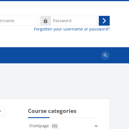
e
Password
Log
Forgotten your username or password?
in
Search
courses
Course categories
Frontpage
 (1)