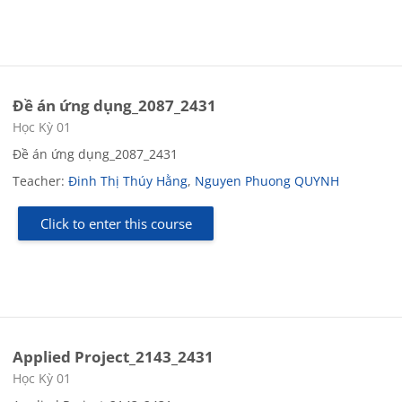
Đề án ứng dụng_2087_2431
Course category
Học Kỳ 01
Đề án ứng dụng_2087_2431
Teacher:
Đinh Thị Thúy Hằng
,
Nguyen Phuong QUYNH
Click to enter this course
Applied Project_2143_2431
Course category
Học Kỳ 01