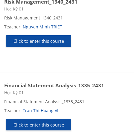
Risk Management_1340_2431
Course category
Học Kỳ 01
Risk Management_1340_2431
Teacher:
Nguyen Minh TRIET
Click to enter this course
Financial Statement Analysis_1335_2431
Course category
Học Kỳ 01
Financial Statement Analysis_1335_2431
Teacher:
Tran Thi Hoang VI
Click to enter this course