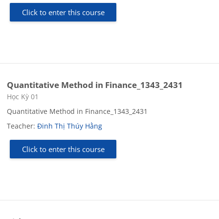
Click to enter this course
Quantitative Method in Finance_1343_2431
Course category
Học Kỳ 01
Quantitative Method in Finance_1343_2431
Teacher:
Đinh Thị Thúy Hằng
Click to enter this course