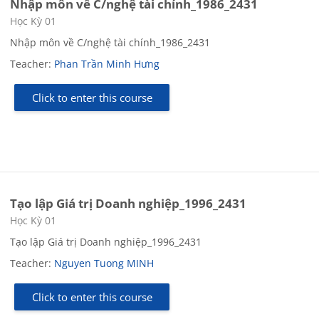
Nhập môn về C/nghệ tài chính_1986_2431
Course category
Học Kỳ 01
Nhập môn về C/nghệ tài chính_1986_2431
Teacher:
Phan Trần Minh Hưng
Click to enter this course
Tạo lập Giá trị Doanh nghiệp_1996_2431
Course category
Học Kỳ 01
Tạo lập Giá trị Doanh nghiệp_1996_2431
Teacher:
Nguyen Tuong MINH
Click to enter this course