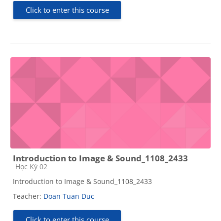
Click to enter this course
Introduction to Image & Sound_1108_2433
Course category
Học Kỳ 02
Introduction to Image & Sound_1108_2433
Teacher:
Doan Tuan Duc
Click to enter this course