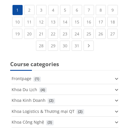
(current)
(current)
(current)
(current)
(current)
(current)
(current)
(current
1
2
3
4
5
6
7
8
9
(current)
(current)
(current)
(current)
(current)
(current)
(current)
(current)
(current
10
11
12
13
14
15
16
17
18
(current)
(current)
(current)
(current)
(current)
(current)
(current)
(current)
(current
19
20
21
22
23
24
25
26
27
(current)
(current)
(current)
(current)
Next page
28
29
30
31
Course categories
Frontpage
 (1)
Khoa Du Lịch
 (4)
Khoa Kinh Doanh
 (2)
Khoa Logistics & Thương mại QT
 (2)
Khoa Công Nghệ
 (3)