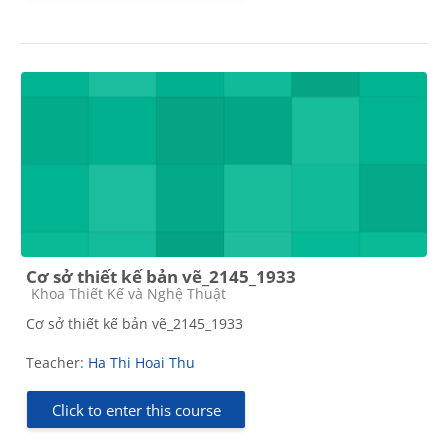
Cơ sở thiết kế bản vẽ_2145_1933
Course category
Khoa Thiết Kế và Nghệ Thuật
Cơ sở thiết kế bản vẽ_2145_1933
Teacher:
Ha Thi Hoai Thu
Click to enter this course