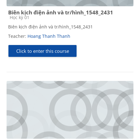
Biên kịch điện ảnh và tr/hình_1548_2431
Course category
Học kỳ 01
Biên kịch điện ảnh và tr/hình_1548_2431
Teacher:
Hoang Thanh Thanh
Click to enter this course