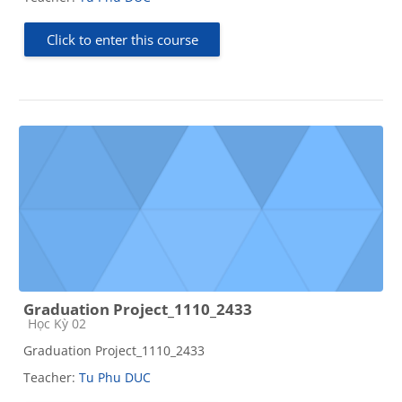
Click to enter this course
Graduation Project_1110_2433
Course category
Học Kỳ 02
Graduation Project_1110_2433
Teacher:
Tu Phu DUC