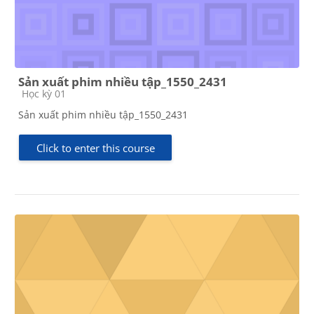
Sản xuất phim nhiều tập_1550_2431
Course category
Học kỳ 01
Sản xuất phim nhiều tập_1550_2431
Click to enter this course