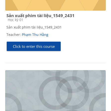
Sản xuất phim tài liệu_1549_2431
Course category
Học kỳ 01
Sản xuất phim tài liệu_1549_2431
Teacher:
Phạm Thu Hằng
Click to enter this course