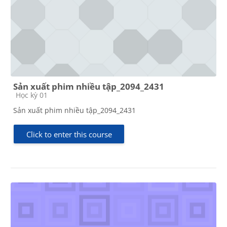
Sản xuất phim nhiều tập_2094_2431
Course category
Học kỳ 01
Sản xuất phim nhiều tập_2094_2431
Click to enter this course