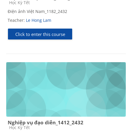
Course category
Học Kỳ Tết
Điện ảnh Việt Nam_1182_2432
Teacher:
Le Hong Lam
Click to enter this course
Nghiệp vụ đạo diễn_1412_2432
Course category
Học Kỳ Tết