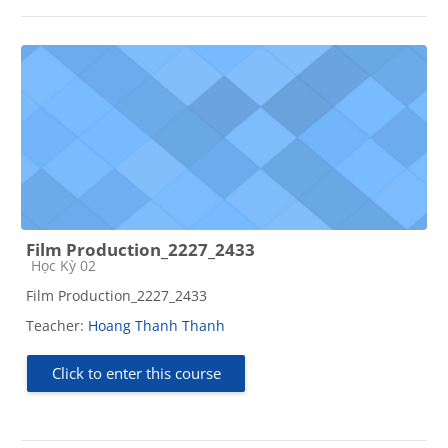
Film Production_2227_2433
Course category
Học Kỳ 02
Film Production_2227_2433
Teacher:
Hoang Thanh Thanh
Click to enter this course