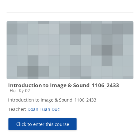
Introduction to Image & Sound_1106_2433
Course category
Học Kỳ 02
Introduction to Image & Sound_1106_2433
Teacher:
Doan Tuan Duc
Click to enter this course