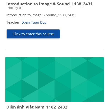
Introduction to Image & Sound_1138_2431
Course category
Học kỳ 01
Introduction to Image & Sound_1138_2431
Teacher:
Doan Tuan Duc
Click to enter this course
Điện ảnh Việt Nam_1182_2432