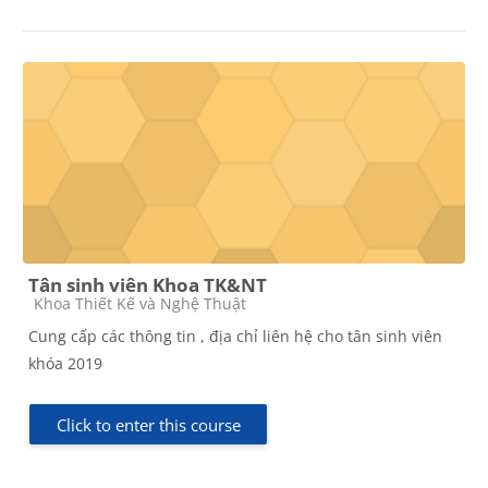
Tân sinh viên Khoa TK&NT
Course category
Khoa Thiết Kế và Nghệ Thuật
Cung cấp các thông tin , địa chỉ liên hệ cho tân sinh viên
khóa 2019
Click to enter this course