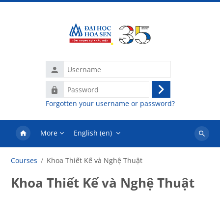
Skip to main content
Username
Password
Log
Forgotten your username or password?
in
More
English ‎(en)‎
Search
courses
Courses
Khoa Thiết Kế và Nghệ Thuật
Khoa Thiết Kế và Nghệ Thuật