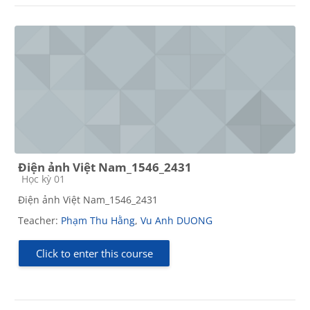
Điện ảnh Việt Nam_1546_2431
Course category
Học kỳ 01
Điện ảnh Việt Nam_1546_2431
Teacher:
Phạm Thu Hằng
,
Vu Anh DUONG
Click to enter this course