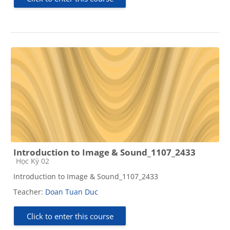
Introduction to Image & Sound_1107_2433
Course category
Học Kỳ 02
Introduction to Image & Sound_1107_2433
Teacher:
Doan Tuan Duc
Click to enter this course