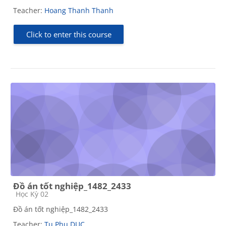
Teacher:
Hoang Thanh Thanh
Click to enter this course
Đồ án tốt nghiệp_1482_2433
Course category
Học Kỳ 02
Đồ án tốt nghiệp_1482_2433
Teacher:
Tu Phu DUC