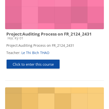
Project:Auditing Process on FR_2124_2431
Course category
Học Kỳ 01
Project:Auditing Process on FR_2124_2431
Teacher:
Le Thi Bich THAO
Click to enter this course