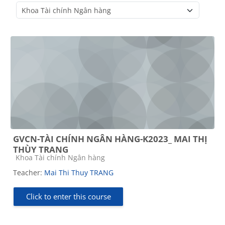
Course categories
GVCN-TÀI CHÍNH NGÂN HÀNG-K2023_ MAI THỊ
THÙY TRANG
Course category
Khoa Tài chính Ngân hàng
Teacher:
Mai Thi Thuy TRANG
Click to enter this course