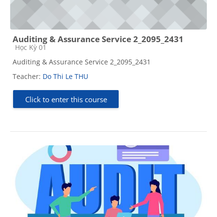
Auditing & Assurance Service 2_2095_2431
Course category
Học Kỳ 01
Auditing & Assurance Service 2_2095_2431
Teacher:
Do Thi Le THU
Click to enter this course