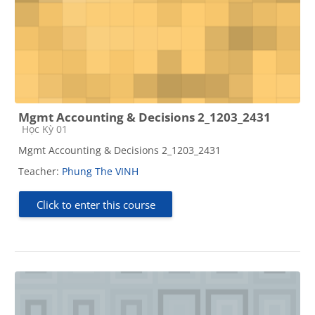
Mgmt Accounting & Decisions 2_1203_2431
Course category
Học Kỳ 01
Mgmt Accounting & Decisions 2_1203_2431
Teacher:
Phung The VINH
Click to enter this course