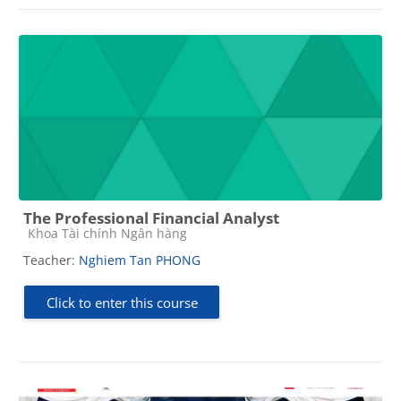
The Professional Financial Analyst
Course category
Khoa Tài chính Ngân hàng
Teacher:
Nghiem Tan PHONG
Click to enter this course