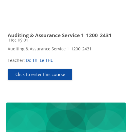
Auditing & Assurance Service 1_1200_2431
Course category
Học Kỳ 01
Auditing & Assurance Service 1_1200_2431
Teacher:
Do Thi Le THU
Click to enter this course