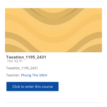
Taxation_1195_2431
Course category
Học Kỳ 01
Taxation_1195_2431
Teacher:
Phung The VINH
Click to enter this course