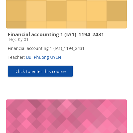
Financial accounting 1 (IA1)_1194_2431
Course category
Học Kỳ 01
Financial accounting 1 (IA1)_1194_2431
Teacher:
Bui Phuong UYEN
Click to enter this course