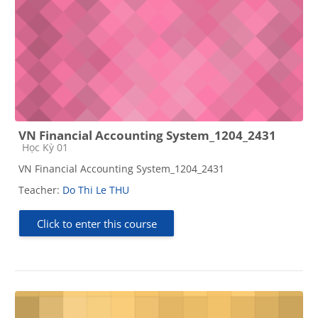
VN Financial Accounting System_1204_2431
Course category
Học Kỳ 01
VN Financial Accounting System_1204_2431
Teacher:
Do Thi Le THU
Click to enter this course