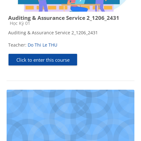
Auditing & Assurance Service 2_1206_2431
Course category
Học Kỳ 01
Auditing & Assurance Service 2_1206_2431
Teacher:
Do Thi Le THU
Click to enter this course