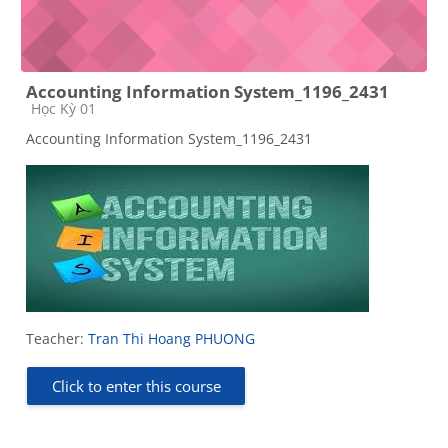
Accounting Information System_1196_2431
Course category
Học Kỳ 01
Accounting Information System_1196_2431
Teacher:
Tran Thi Hoang PHUONG
Click to enter this course