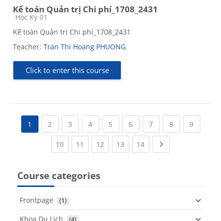
Kế toán Quản trị Chi phí_1708_2431
Course category
Học Kỳ 01
Kế toán Quản trị Chi phí_1708_2431
Teacher:
Tran Thi Hoang PHUONG
Click to enter this course
(current)
(current)
(current)
(current)
(current)
(current)
(current)
(current
1
2
3
4
5
6
7
8
9
(current)
(current)
(current)
(current)
(current)
Next page
10
11
12
13
14
Course categories
Frontpage
 (1)
Khoa Du Lịch
 (4)