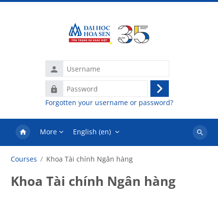
Skip to main content
Username
Password
Log
Forgotten your username or password?
in
More
English ‎(en)‎
Search
courses
Courses
Khoa Tài chính Ngân hàng
Khoa Tài chính Ngân hàng