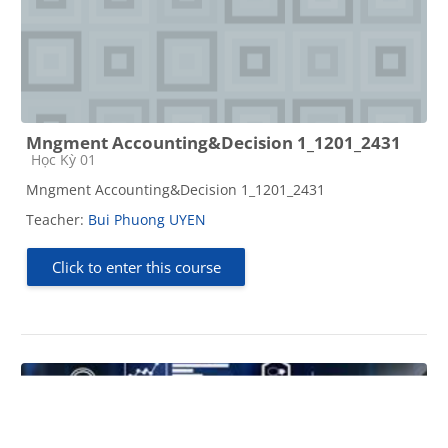
Mngment Accounting&Decision 1_1201_2431
Course category
Học Kỳ 01
Mngment Accounting&Decision 1_1201_2431
Teacher:
Bui Phuong UYEN
Click to enter this course