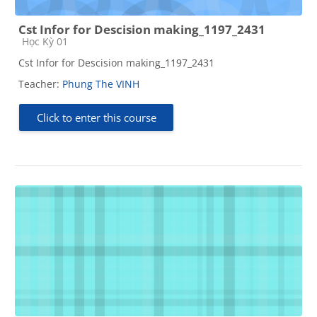
Cst Infor for Descision making_1197_2431
Course category
Học Kỳ 01
Cst Infor for Descision making_1197_2431
Teacher:
Phung The VINH
Click to enter this course