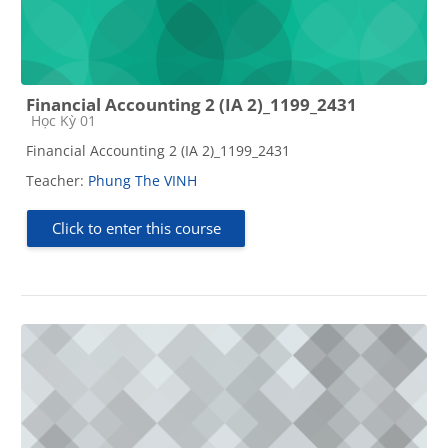
Financial Accounting 2 (IA 2)_1199_2431
Course category
Học Kỳ 01
Financial Accounting 2 (IA 2)_1199_2431
Teacher:
Phung The VINH
Click to enter this course