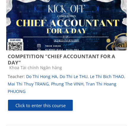
COMPETITION "CHIEF ACCOUNTANT FOR A
DAY"
Course category
Khoa Tài chính Ngân hàng
Teacher:
Do Thi Hong HA
,
Do Thi Le THU
,
Le Thi Bich THAO
,
Mai Thi Thuy TRANG
,
Phung The VINH
,
Tran Thi Hoang
PHUONG
Click to enter this course