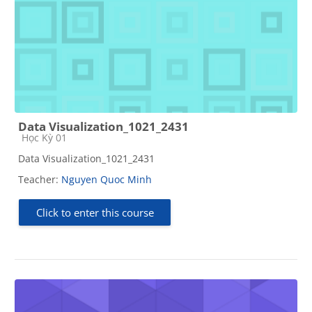
Data Visualization_1021_2431
Course category
Học Kỳ 01
Data Visualization_1021_2431
Teacher:
Nguyen Quoc Minh
Click to enter this course