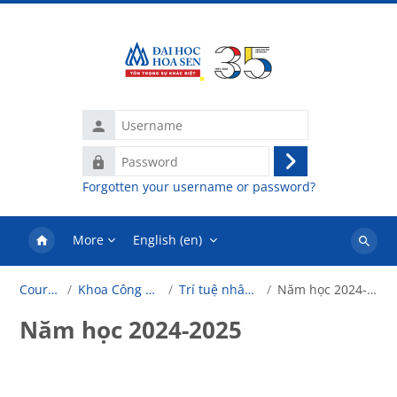
Skip to main content
Username
Password
Log
Forgotten your username or password?
in
More
English ‎(en)‎
Search
courses
Courses
Khoa Công Nghệ
Trí tuệ nhân tạo
Năm học 2024-2025
Năm học 2024-2025