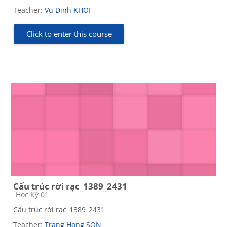
Teacher:
Vu Dinh KHOI
Click to enter this course
Cấu trúc rời rạc_1389_2431
Course category
Học Kỳ 01
Cấu trúc rời rạc_1389_2431
Teacher:
Trang Hong SON