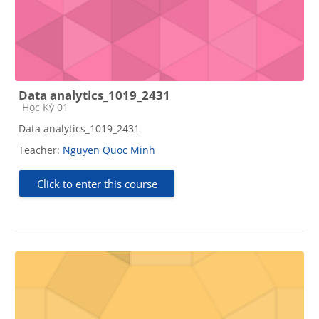
Data analytics_1019_2431
Course category
Học Kỳ 01
Data analytics_1019_2431
Teacher:
Nguyen Quoc Minh
Click to enter this course