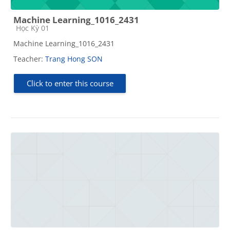
Machine Learning_1016_2431
Course category
Học Kỳ 01
Machine Learning_1016_2431
Teacher:
Trang Hong SON
Click to enter this course