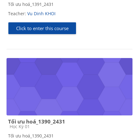
Tối ưu hoá_1391_2431
Teacher:
Vu Dinh KHOI
Click to enter this course
Tối ưu hoá_1390_2431
Course category
Học Kỳ 01
Tối ưu hoá_1390_2431