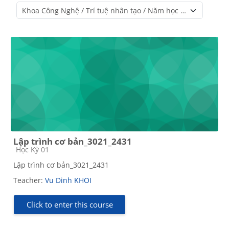
Course categories
Lập trình cơ bản_3021_2431
Course category
Học Kỳ 01
Lập trình cơ bản_3021_2431
Teacher:
Vu Dinh KHOI
Click to enter this course