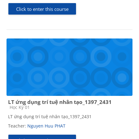
Click to enter this course
LT ứng dụng trí tuệ nhân tạo_1397_2431
Course category
Học Kỳ 01
LT ứng dụng trí tuệ nhân tạo_1397_2431
Teacher:
Nguyen Huu PHAT