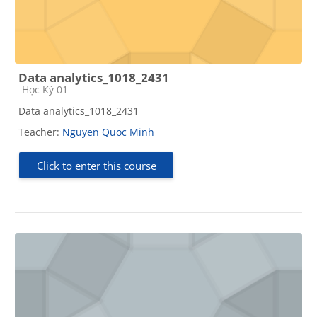
Data analytics_1018_2431
Course category
Học Kỳ 01
Data analytics_1018_2431
Teacher:
Nguyen Quoc Minh
Click to enter this course