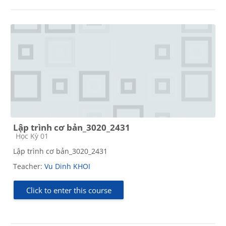
Lập trình cơ bản_3020_2431
Course category
Học Kỳ 01
Lập trình cơ bản_3020_2431
Teacher:
Vu Dinh KHOI
Click to enter this course