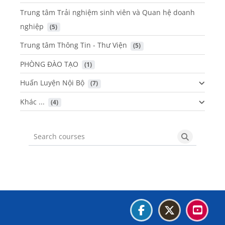
Trung tâm Trải nghiệm sinh viên và Quan hệ doanh
nghiệp
 (5)
Trung tâm Thông Tin - Thư Viện
 (5)
PHÒNG ĐÀO TẠO
 (1)
Huấn Luyện Nội Bộ
 (7)
Khác ...
 (4)
Search courses
Search cou
Blocks
Blocks
Blocks
Blocks