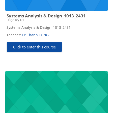
Systems Analysis & Design_1013_2431
Course category
Học Kỳ 01
Systems Analysis & Design_1013_2431
Teacher:
Le Thanh TUNG
Click to enter this course