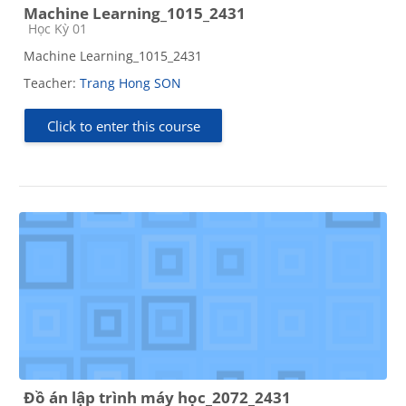
Machine Learning_1015_2431
Course category
Học Kỳ 01
Machine Learning_1015_2431
Teacher:
Trang Hong SON
Click to enter this course
Đồ án lập trình máy học_2072_2431