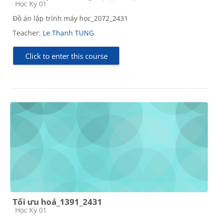
Course category
Học Kỳ 01
Đồ án lập trình máy học_2072_2431
Teacher:
Le Thanh TUNG
Click to enter this course
Tối ưu hoá_1391_2431
Course category
Học Kỳ 01