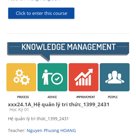
Click to enter this course
xxx24.1A_Hệ quản lý tri thức_1399_2431
Course category
Học Kỳ 01
Hệ quản lý tri thức_1399_2431
Teacher:
Nguyen Phuong HOANG