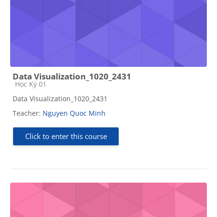
Data Visualization_1020_2431
Course category
Học Kỳ 01
Data Visualization_1020_2431
Teacher:
Nguyen Quoc Minh
Click to enter this course