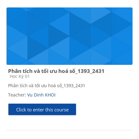
Phân tích và tối ưu hoá số_1393_2431
Course category
Học Kỳ 01
Phân tích và tối ưu hoá số_1393_2431
Teacher:
Vu Dinh KHOI
Click to enter this course