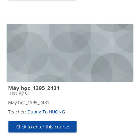
Máy học_1395_2431
Course category
Học Kỳ 01
Máy học_1395_2431
Teacher:
Duong To HUONG
Click to enter this course