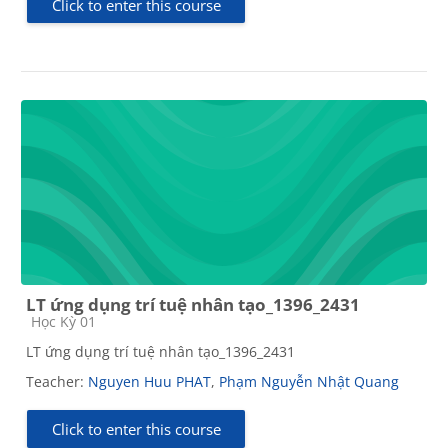
Click to enter this course
LT ứng dụng trí tuệ nhân tạo_1396_2431
Course category
Học Kỳ 01
LT ứng dụng trí tuệ nhân tạo_1396_2431
Teacher:
Nguyen Huu PHAT
,
Phạm Nguyễn Nhật Quang
Click to enter this course