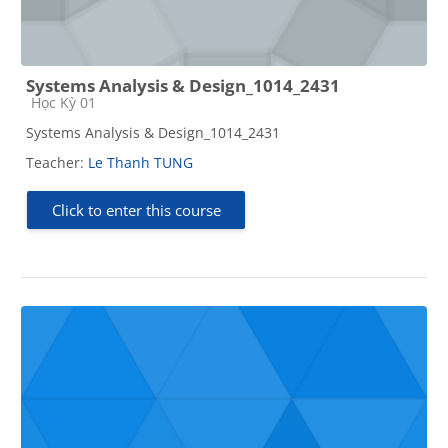
Systems Analysis & Design_1014_2431
Course category
Học Kỳ 01
Systems Analysis & Design_1014_2431
Teacher:
Le Thanh TUNG
Click to enter this course