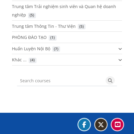
Trung tâm Trải nghiệm sinh viên và Quan hệ doanh
nghiệp
 (5)
Trung tâm Thông Tin - Thư Viện
 (5)
PHÒNG ĐÀO TẠO
 (1)
Huấn Luyện Nội Bộ
 (7)
Khác ...
 (4)
Search courses
Search cou
Blocks
Blocks
Blocks
Blocks