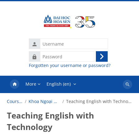
Skip to main content
Username
Password
Log
Forgotten your username or password?
in
More
English ‎(en)‎
Search
courses
Courses
Khoa Ngoại Ngữ
Teaching English with Technology
Teaching English with
Technology