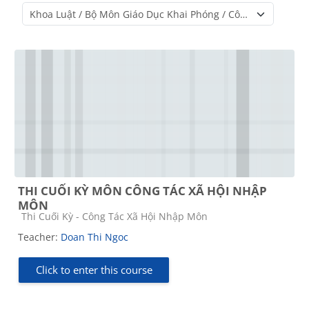
Course categories
THI CUỐI KỲ MÔN CÔNG TÁC XÃ HỘI NHẬP
MÔN
Course category
Thi Cuối Kỳ - Công Tác Xã Hội Nhập Môn
Teacher:
Doan Thi Ngoc
Click to enter this course