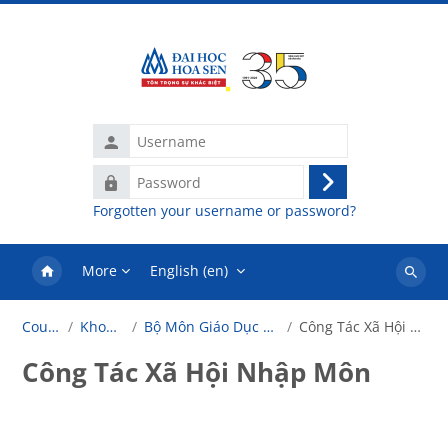
Skip to main content
Username
Password
Log
Forgotten your username or password?
in
More
English ‎(en)‎
Search
courses
Courses
Khoa Luật
Bộ Môn Giáo Dục Khai Phóng
Công Tác Xã Hội Nhập Môn
Công Tác Xã Hội Nhập Môn