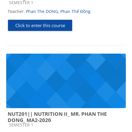
Course category
SEMESTER 1
Teacher:
Phan The DONG
,
Phan Thế Đồng
Click to enter this course
NUT201|| NUTRITION II_ MR. PHAN THE
DONG_ MA2-2020
Course category
SEMESTER 1