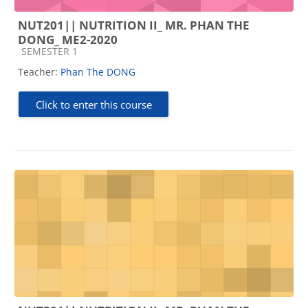
NUT201|| NUTRITION II_ MR. PHAN THE
DONG_ ME2-2020
Course category
SEMESTER 1
Teacher:
Phan The DONG
Click to enter this course