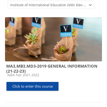
Course categories
MA3,MB3,MD3-2019 GENERAL INFORMATION
(21-22-23)
Course category
Năm học 2021-2022
Click to enter this course