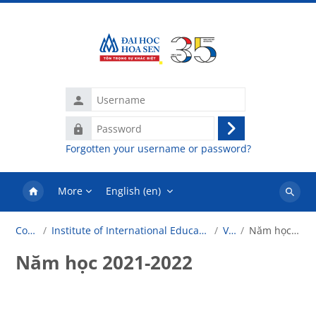
Skip to main content
Username
Password
Log
Forgotten your username or password?
in
More
English ‎(en)‎
Search
courses
Courses
Institute of International Education (Viện Đào Tạo Quốc Tế)
VATEL
Năm học 2021-2022
Năm học 2021-2022