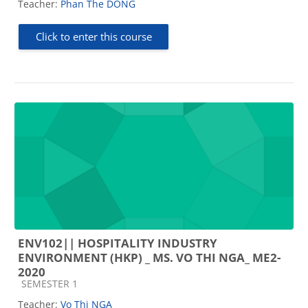
Teacher:
Phan The DONG
Click to enter this course
ENV102|| HOSPITALITY INDUSTRY
ENVIRONMENT (HKP) _ MS. VO THI NGA_ ME2-
2020
Course category
SEMESTER 1
Teacher:
Vo Thi NGA