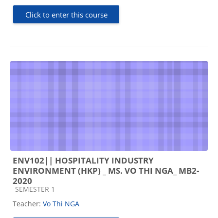
Click to enter this course
ENV102|| HOSPITALITY INDUSTRY
ENVIRONMENT (HKP) _ MS. VO THI NGA_ MB2-
2020
Course category
SEMESTER 1
Teacher:
Vo Thi NGA