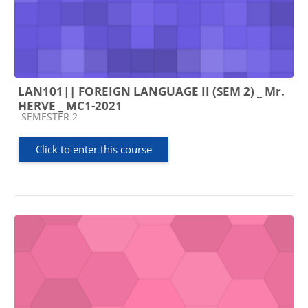
LAN101|| FOREIGN LANGUAGE II (SEM 2) _ Mr.
HERVE _ MC1-2021
Course category
SEMESTER 2
Click to enter this course