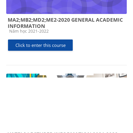
MA2;MB2;MD2;ME2-2020 GENERAL ACADEMIC
INFORMATION
Course category
Năm học 2021-2022
Click to enter this course