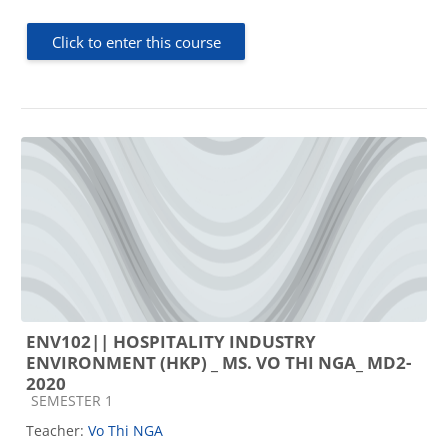
Click to enter this course
ENV102|| HOSPITALITY INDUSTRY
ENVIRONMENT (HKP) _ MS. VO THI NGA_ MD2-
2020
Course category
SEMESTER 1
Teacher:
Vo Thi NGA