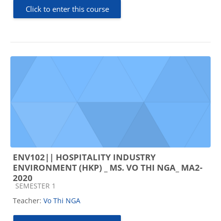
Click to enter this course
ENV102|| HOSPITALITY INDUSTRY
ENVIRONMENT (HKP) _ MS. VO THI NGA_ MA2-
2020
Course category
SEMESTER 1
Teacher:
Vo Thi NGA