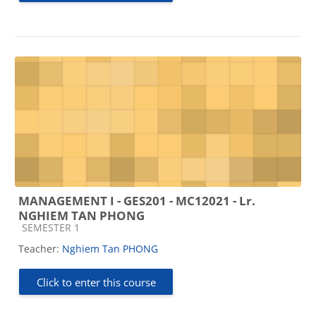
MANAGEMENT I - GES201 - MC12021 - Lr.
NGHIEM TAN PHONG
Course category
SEMESTER 1
Teacher:
Nghiem Tan PHONG
Click to enter this course