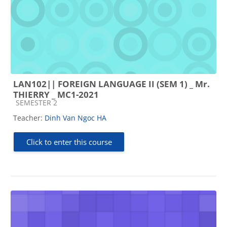
LAN102|| FOREIGN LANGUAGE II (SEM 1) _ Mr.
THIERRY _ MC1-2021
Course category
SEMESTER 2
Teacher:
Dinh Van Ngoc HA
Click to enter this course