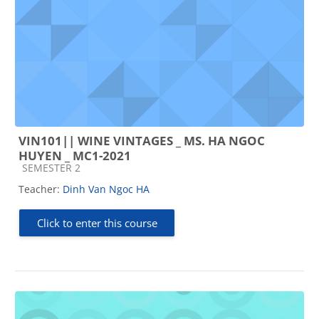
VIN101|| WINE VINTAGES _ MS. HA NGOC
HUYEN _ MC1-2021
Course category
SEMESTER 2
Teacher:
Dinh Van Ngoc HA
Click to enter this course