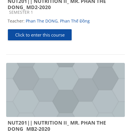
NUT201|| NUTRITION II_ MR. PHAN THE
DONG_ MD2-2020
Course category
SEMESTER 1
Teacher:
Phan The DONG
,
Phan Thế Đồng
Click to enter this course
NUT201|| NUTRITION II_ MR. PHAN THE
DONG_ MB2-2020