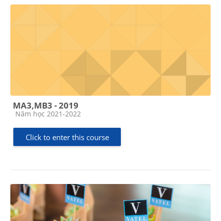
MA3,MB3 - 2019
Course category
Năm học 2021-2022
Click to enter this course