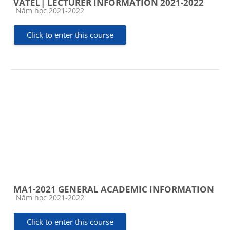
VATEL| LECTURER INFORMATION 2021-2022
Course category
Năm học 2021-2022
Click to enter this course
MA1-2021 GENERAL ACADEMIC INFORMATION
Course category
Năm học 2021-2022
Click to enter this course