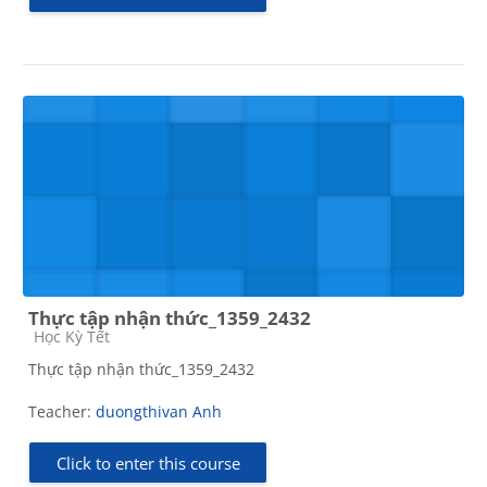
Thực tập nhận thức_1359_2432
Course category
Học Kỳ Tết
Thực tập nhận thức_1359_2432
Teacher:
duongthivan Anh
Click to enter this course