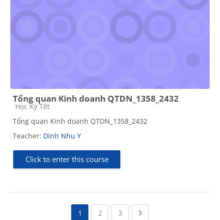
Tổng quan Kinh doanh QTDN_1358_2432
Course category
Học Kỳ Tết
Tổng quan Kinh doanh QTDN_1358_2432
Teacher:
Dinh Nhu Y
Click to enter this course
(current)
(current)
Next page
1
2
3