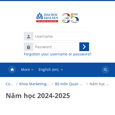
Skip to main content
Username
Password
Log
Forgotten your username or password?
in
More
English ‎(en)‎
Search
courses
Courses
Khoa Marketing-Truyền Thông
Bộ môn Quan hệ công chúng
Năm học 2024-2025
Năm học 2024-2025