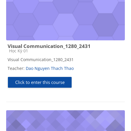
Visual Communication_1280_2431
Course category
Học Kỳ 01
Visual Communication_1280_2431
Teacher:
Dao Nguyen Thach Thao
Click to enter this course