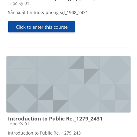
Course category
Học Kỳ 01
Sản xuất tin tức & phóng sự_1908_2431
Click to enter this course
Introduction to Public Re._1279_2431
Course category
Học Kỳ 01
Introduction to Public Re._1279_2431