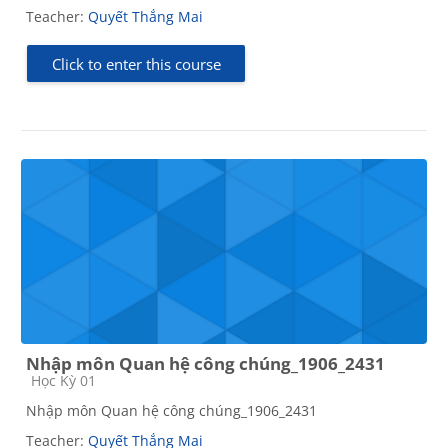
Teacher:
Quyết Thắng Mai
Click to enter this course
Nhập môn Quan hệ công chúng_1906_2431
Course category
Học Kỳ 01
Nhập môn Quan hệ công chúng_1906_2431
Teacher:
Quyết Thắng Mai