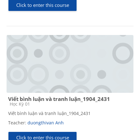
Click to enter this course
Viết bình luận và tranh luận_1904_2431
Course category
Học Kỳ 01
Viết bình luận và tranh luận_1904_2431
Teacher:
duongthivan Anh
Click to enter this course