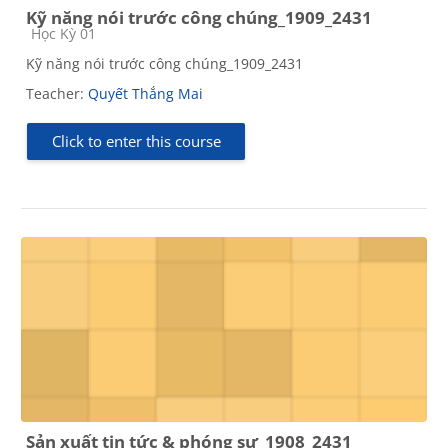
Kỹ năng nói trước công chúng_1909_2431
Course category
Học Kỳ 01
Kỹ năng nói trước công chúng_1909_2431
Teacher:
Quyết Thắng Mai
Click to enter this course
Sản xuất tin tức & phóng sự_1908_2431