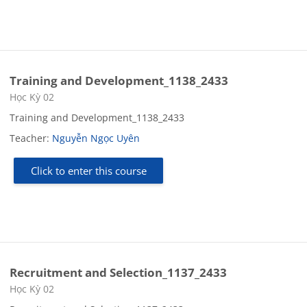
Training and Development_1138_2433
Course category
Học Kỳ 02
Training and Development_1138_2433
Teacher:
Nguyễn Ngọc Uyên
Click to enter this course
Recruitment and Selection_1137_2433
Course category
Học Kỳ 02