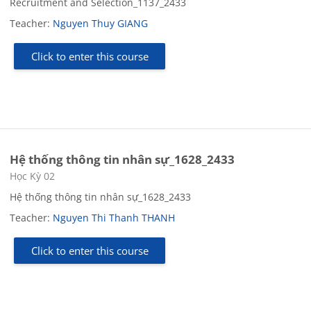
Recruitment and Selection_1137_2433
Teacher:
Nguyen Thuy GIANG
Click to enter this course
Hệ thống thông tin nhân sự_1628_2433
Course category
Học Kỳ 02
Hệ thống thông tin nhân sự_1628_2433
Teacher:
Nguyen Thi Thanh THANH
Click to enter this course