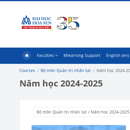
Skip to main content
Faculties
Mlearning Support
English ‎(en)‎
Courses
Bộ môn Quản trị nhân lực
Năm học 2024-2
Năm học 2024-2025