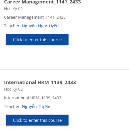
Career Management_1141_2433
Course category
Học Kỳ 02
Career Management_1141_2433
Teacher:
Nguyễn Ngọc Uyên
Click to enter this course
International HRM_1139_2433
Course category
Học Kỳ 02
International HRM_1139_2433
Teacher:
Nguyễn Thị Bê
Click to enter this course