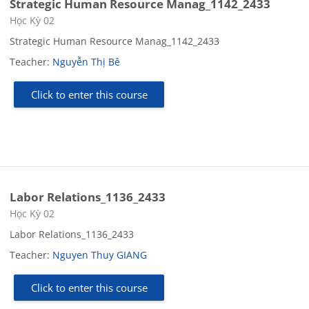
Strategic Human Resource Manag_1142_2433
Course category
Học Kỳ 02
Strategic Human Resource Manag_1142_2433
Teacher:
Nguyễn Thị Bê
Click to enter this course
Labor Relations_1136_2433
Course category
Học Kỳ 02
Labor Relations_1136_2433
Teacher:
Nguyen Thuy GIANG
Click to enter this course