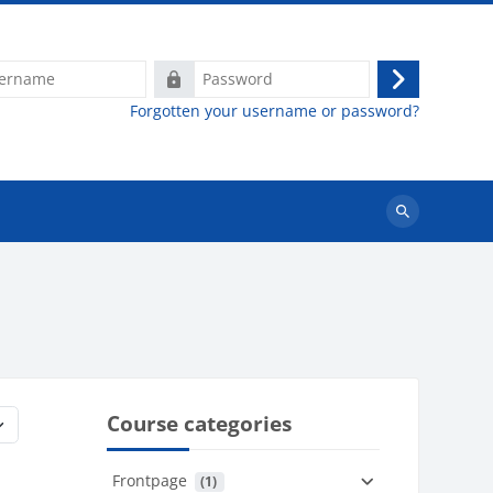
e
Password
Log
Forgotten your username or password?
in
Search
courses
Course categories
Frontpage
 (1)