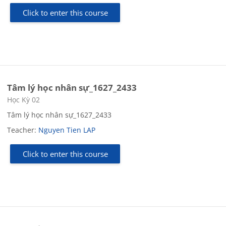
Click to enter this course
Tâm lý học nhân sự_1627_2433
Course category
Học Kỳ 02
Tâm lý học nhân sự_1627_2433
Teacher:
Nguyen Tien LAP
Click to enter this course