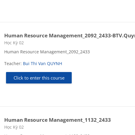
Human Resource Management_2092_2433-BTV.Quy
Course category
Học Kỳ 02
Human Resource Management_2092_2433
Teacher:
Bui Thi Van QUYNH
Click to enter this course
Human Resource Management_1132_2433
Course category
Học Kỳ 02