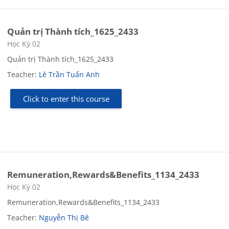
Quản trị Thành tích_1625_2433
Course category
Học Kỳ 02
Quản trị Thành tích_1625_2433
Teacher:
Lê Trần Tuấn Anh
Click to enter this course
Remuneration,Rewards&Benefits_1134_2433
Course category
Học Kỳ 02
Remuneration,Rewards&Benefits_1134_2433
Teacher:
Nguyễn Thị Bê