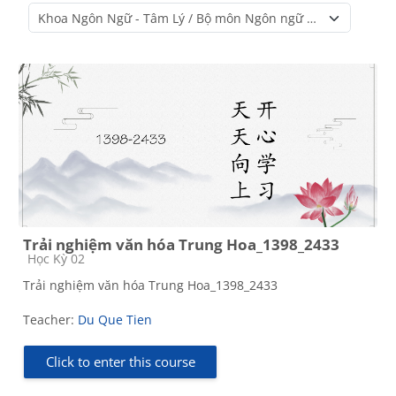
Course categories
Trải nghiệm văn hóa Trung Hoa_1398_2433
Course category
Học Kỳ 02
Trải nghiệm văn hóa Trung Hoa_1398_2433
Teacher:
Du Que Tien
Click to enter this course