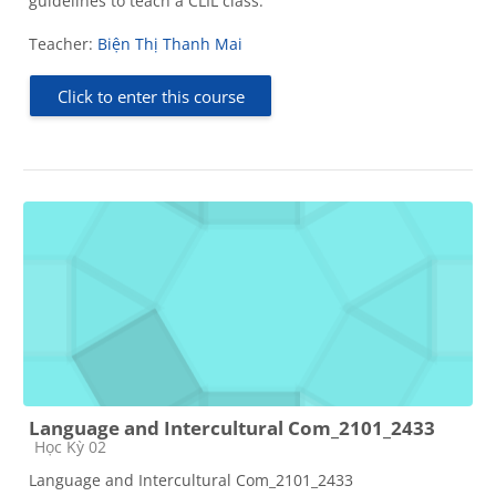
guidelines to teach a CLIL class.
Teacher:
Biện Thị Thanh Mai
Click to enter this course
Language and Intercultural Com_2101_2433
Course category
Học Kỳ 02
Language and Intercultural Com_2101_2433