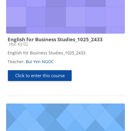
English for Business Studies_1025_2433
Course category
Học Kỳ 02
English for Business Studies_1025_2433
Teacher:
Bui Yen NGOC
Click to enter this course