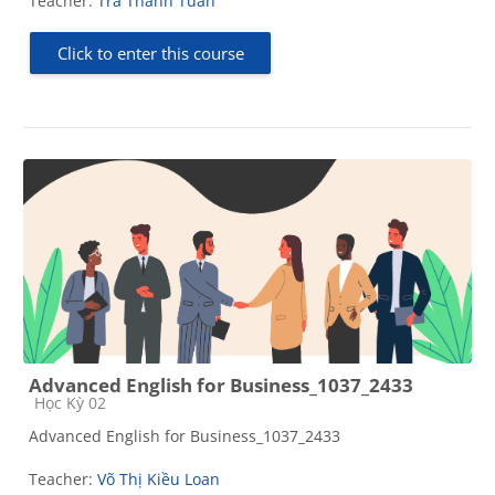
Teacher:
Trà Thanh Tuấn
Click to enter this course
Advanced English for Business_1037_2433
Course category
Học Kỳ 02
Advanced English for Business_1037_2433
Teacher:
Võ Thị Kiều Loan