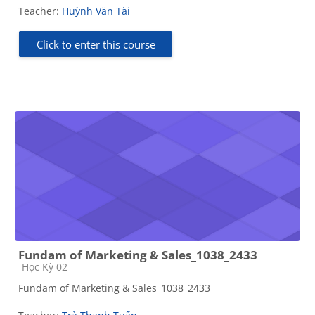
Teacher:
Huỳnh Văn Tài
Click to enter this course
Fundam of Marketing & Sales_1038_2433
Course category
Học Kỳ 02
Fundam of Marketing & Sales_1038_2433