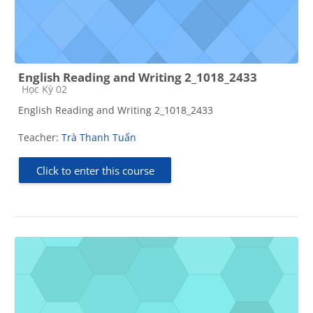
English Reading and Writing 2_1018_2433
Course category
Học Kỳ 02
English Reading and Writing 2_1018_2433
Teacher:
Trà Thanh Tuấn
Click to enter this course