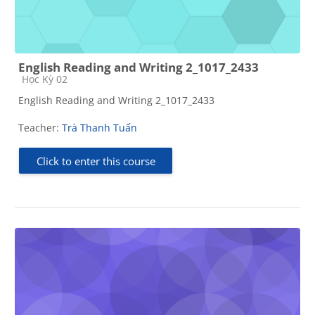
English Reading and Writing 2_1017_2433
Course category
Học Kỳ 02
English Reading and Writing 2_1017_2433
Teacher:
Trà Thanh Tuấn
Click to enter this course