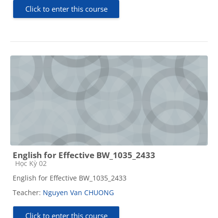
Click to enter this course
English for Effective BW_1035_2433
Course category
Học Kỳ 02
English for Effective BW_1035_2433
Teacher:
Nguyen Van CHUONG
Click to enter this course