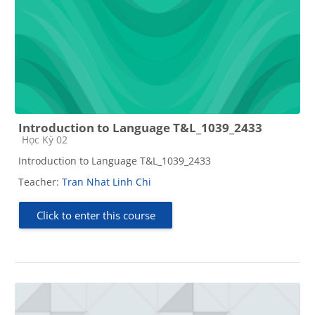
Introduction to Language T&L_1039_2433
Course category
Học Kỳ 02
Introduction to Language T&L_1039_2433
Teacher:
Tran Nhat Linh Chi
Click to enter this course