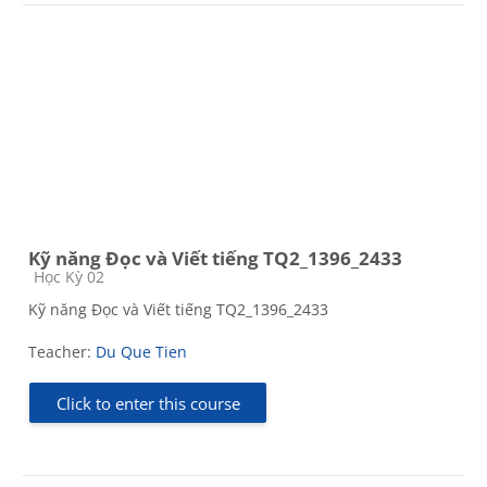
Kỹ năng Đọc và Viết tiếng TQ2_1396_2433
Course category
Học Kỳ 02
Kỹ năng Đọc và Viết tiếng TQ2_1396_2433
Teacher:
Du Que Tien
Click to enter this course