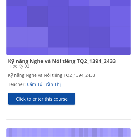
Kỹ năng Nghe và Nói tiếng TQ2_1394_2433
Course category
Học Kỳ 02
Kỹ năng Nghe và Nói tiếng TQ2_1394_2433
Teacher:
Cẩm Tú Trần Thị
Click to enter this course