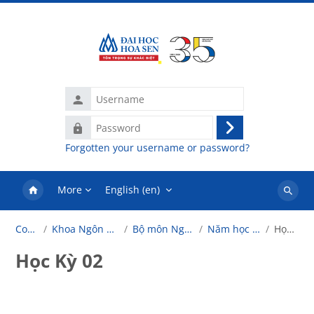
Skip to main content
Username
Password
Log
Forgotten your username or password?
in
More
English ‎(en)‎
Search
courses
Courses
Khoa Ngôn Ngữ - Tâm Lý
Bộ môn Ngôn ngữ anh
Năm học 2024-2025
Học Kỳ 02
Học Kỳ 02