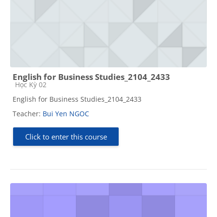
English for Business Studies_2104_2433
Course category
Học Kỳ 02
English for Business Studies_2104_2433
Teacher:
Bui Yen NGOC
Click to enter this course