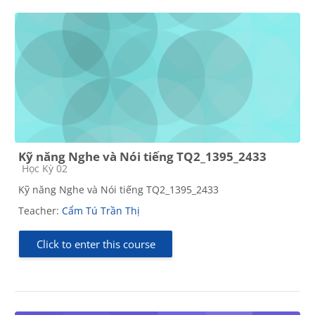
Kỹ năng Nghe và Nói tiếng TQ2_1395_2433
Course category
Học Kỳ 02
Kỹ năng Nghe và Nói tiếng TQ2_1395_2433
Teacher:
Cẩm Tú Trần Thị
Click to enter this course