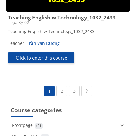
Teaching English w Technology_1032_2433
Course category
Học Kỳ 02
Teaching English w Technology_1032_2433
Teacher:
Trần Văn Dương
Click to enter this course
(current)
(current)
Next page
1
2
3
Course categories
Frontpage
 (1)