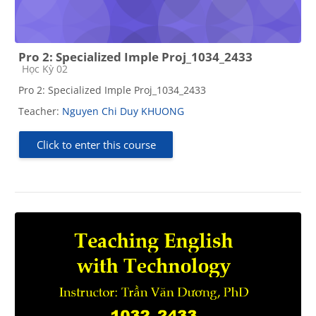
Pro 2: Specialized Imple Proj_1034_2433
Course category
Học Kỳ 02
Pro 2: Specialized Imple Proj_1034_2433
Teacher:
Nguyen Chi Duy KHUONG
Click to enter this course