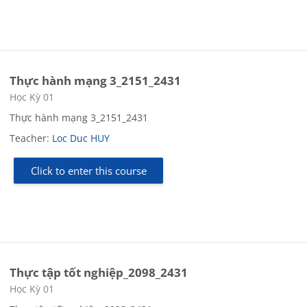
Thực hành mạng 3_2151_2431
Course category
Học Kỳ 01
Thực hành mạng 3_2151_2431
Teacher:
Loc Duc HUY
Click to enter this course
Thực tập tốt nghiệp_2098_2431
Course category
Học Kỳ 01