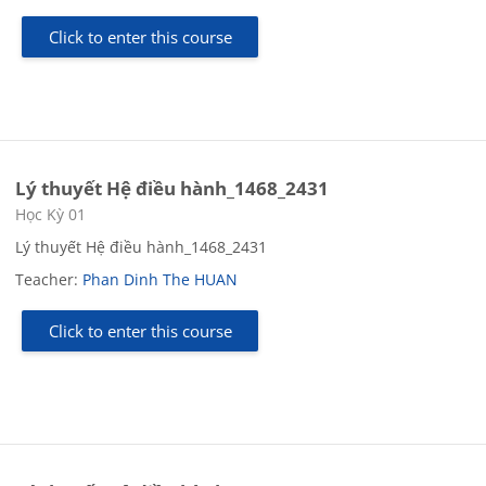
Click to enter this course
Lý thuyết Hệ điều hành_1468_2431
Course category
Học Kỳ 01
Lý thuyết Hệ điều hành_1468_2431
Teacher:
Phan Dinh The HUAN
Click to enter this course