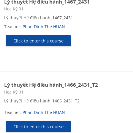
Lý thuyết Hệ điều hành_1467_2431
Course category
Học Kỳ 01
Lý thuyết Hệ điều hành_1467_2431
Teacher:
Phan Dinh The HUAN
Click to enter this course
Lý thuyết Hệ điều hành_1466_2431_T2
Course category
Học Kỳ 01
Lý thuyết Hệ điều hành_1466_2431_T2
Teacher:
Phan Dinh The HUAN
Click to enter this course