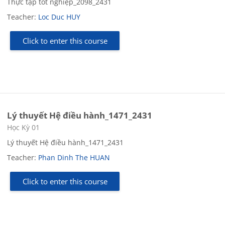
Thực tập tốt nghiệp_2098_2431
Teacher:
Loc Duc HUY
Click to enter this course
Lý thuyết Hệ điều hành_1471_2431
Course category
Học Kỳ 01
Lý thuyết Hệ điều hành_1471_2431
Teacher:
Phan Dinh The HUAN
Click to enter this course