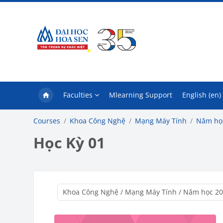
Skip to main content
Faculties
Mlearning Support
English ‎(en)‎
Courses
Khoa Công Nghệ
Mạng Máy Tính
Năm họ
Học Kỳ 01