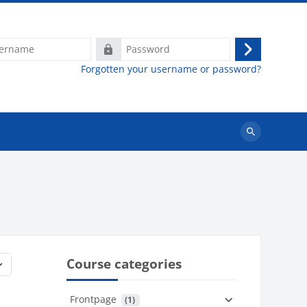
e
Password
Log
Forgotten your username or password?
in
Search
courses
Course categories
Frontpage
 (1)