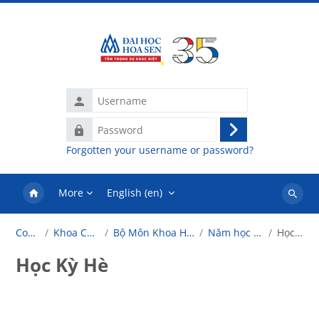
Skip to main content
Username
Password
Log
Forgotten your username or password?
in
More
English ‎(en)‎
Search
courses
Courses
Khoa Công Nghệ
Bộ Môn Khoa Học Tổng Quát
Năm học 2024-2025
Học Kỳ Hè
Học Kỳ Hè