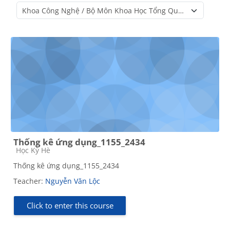
Course categories
Thống kê ứng dụng_1155_2434
Course category
Học Kỳ Hè
Thống kê ứng dụng_1155_2434
Teacher:
Nguyễn Văn Lộc
Click to enter this course