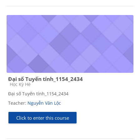
Đại số Tuyến tính_1154_2434
Course category
Học Kỳ Hè
Đại số Tuyến tính_1154_2434
Teacher:
Nguyễn Văn Lộc
Click to enter this course