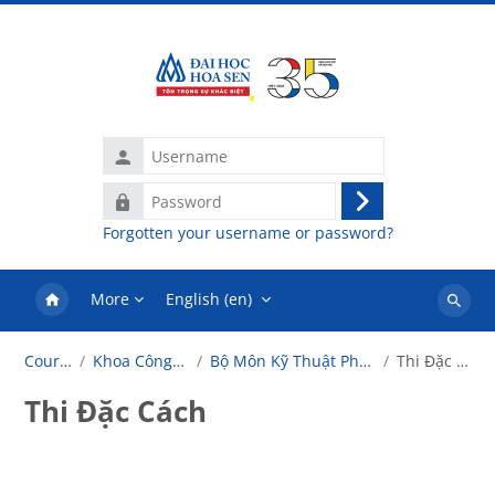
Skip to main content
Username
Password
Log
Forgotten your username or password?
in
More
English ‎(en)‎
Search
courses
Courses
Khoa Công Nghệ
Bộ Môn Kỹ Thuật Phần Mềm
Thi Đặc Cách
Thi Đặc Cách