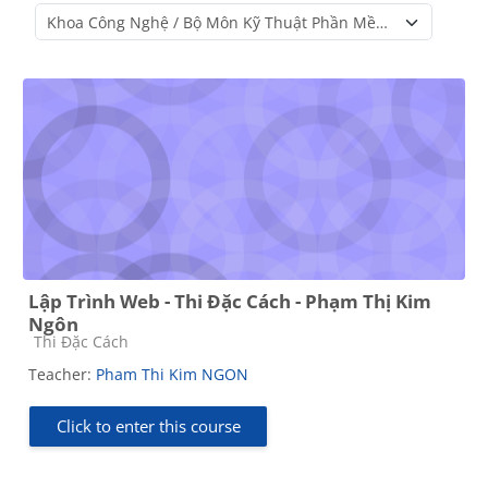
Course categories
Lập Trình Web - Thi Đặc Cách - Phạm Thị Kim
Ngôn
Course category
Thi Đặc Cách
Teacher:
Pham Thi Kim NGON
Click to enter this course