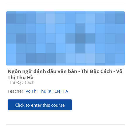
Ngôn ngữ đánh dấu văn bản - Thi Đặc Cách - Võ
Thị Thu Hà
Course category
Thi Đặc Cách
Teacher:
Vo Thi Thu (KHCN) HA
Click to enter this course