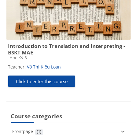
Introduction to Translation and Interpreting -
BSKT MAE
Course category
Học Kỳ 3
Teacher:
Võ Thị Kiều Loan
Click to enter this course
Course categories
Frontpage
 (1)