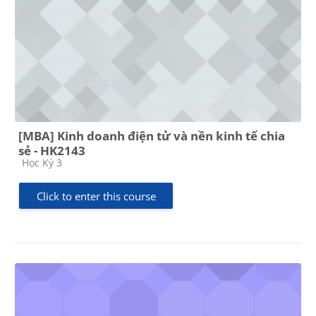
[MBA] Kinh doanh điện tử và nền kinh tế chia
sẻ - HK2143
Course category
Học Kỳ 3
Click to enter this course