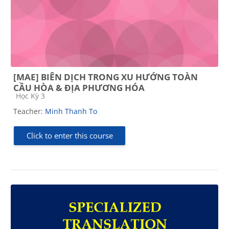
[MAE] BIÊN DỊCH TRONG XU HƯỚNG TOÀN
CẦU HÒA & ĐỊA PHƯƠNG HÓA
Course category
Học Kỳ 3
Teacher:
Minh Thanh To
Click to enter this course