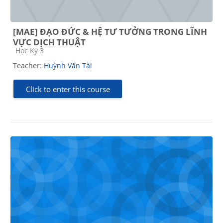
[MAE] ĐẠO ĐỨC & HỆ TƯ TƯỞNG TRONG LĨNH
VỰC DỊCH THUẬT
Course category
Học Kỳ 3
Teacher:
Huỳnh Văn Tài
Click to enter this course