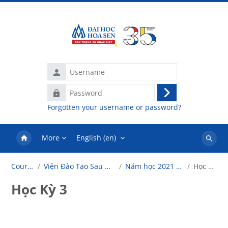
Skip to main content
Username
Password
Log
Forgotten your username or password?
in
More
English ‎(en)‎
Search
courses
Courses
Viện Đào Tạo Sau Đại Học
Năm học 2021 - 2022
Học Kỳ 3
Học Kỳ 3