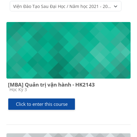
Course categories
[MBA] Quản trị vận hành - HK2143
Course category
Học Kỳ 3
Click to enter this course