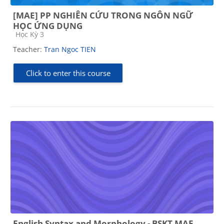
[MAE] PP NGHIÊN CỨU TRONG NGÔN NGỮ
HỌC ỨNG DỤNG
Course category
Học Kỳ 3
Teacher:
Tran Ngoc TIEN
Click to enter this course
English Syntax and Morphology - BSKT MAE