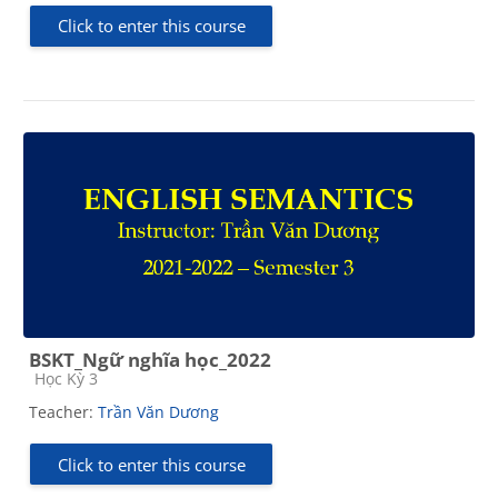
Click to enter this course
BSKT_Ngữ nghĩa học_2022
Course category
Học Kỳ 3
Teacher:
Trần Văn Dương
Click to enter this course