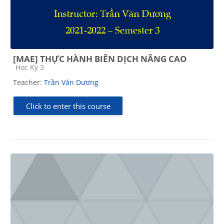
[MAE] THỰC HÀNH BIÊN DỊCH NÂNG CAO
Course category
Học Kỳ 3
Teacher:
Trần Văn Dương
Click to enter this course