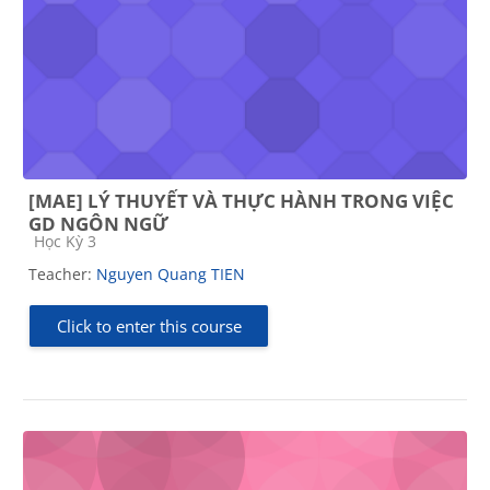
[MAE] LÝ THUYẾT VÀ THỰC HÀNH TRONG VIỆC
GD NGÔN NGỮ
Course category
Học Kỳ 3
Teacher:
Nguyen Quang TIEN
Click to enter this course