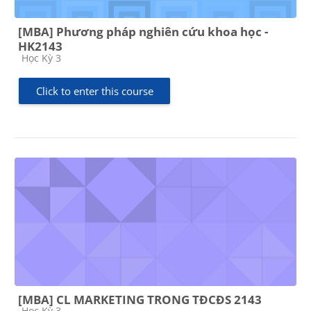
[MBA] Phương pháp nghiên cứu khoa học -
HK2143
Course category
Học Kỳ 3
Click to enter this course
[MBA] CL MARKETING TRONG TĐCĐS 2143
Course category
Học Kỳ 3