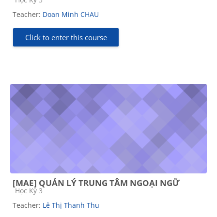
Teacher:
Doan Minh CHAU
Click to enter this course
[MAE] QUẢN LÝ TRUNG TÂM NGOẠI NGỮ
Course category
Học Kỳ 3
Teacher:
Lê Thị Thanh Thu