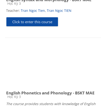
Course category
Học Kỳ 3
Teacher:
Tran Ngoc Tien
,
Tran Ngoc TIEN
Click to enter this course
English Phonetics and Phonology - BSKT MAE
Course category
Học Kỳ 3
The course provides students with knowledge of English