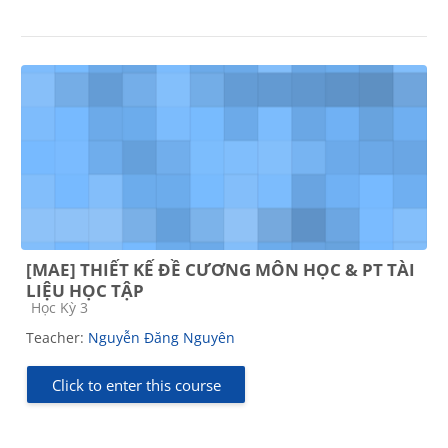
[MAE] THIẾT KẾ ĐỀ CƯƠNG MÔN HỌC & PT TÀI
LIỆU HỌC TẬP
Course category
Học Kỳ 3
Teacher:
Nguyễn Đăng Nguyên
Click to enter this course