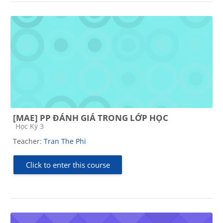
[MAE] PP ĐÁNH GIÁ TRONG LỚP HỌC
Course category
Học Kỳ 3
Teacher:
Tran The Phi
Click to enter this course