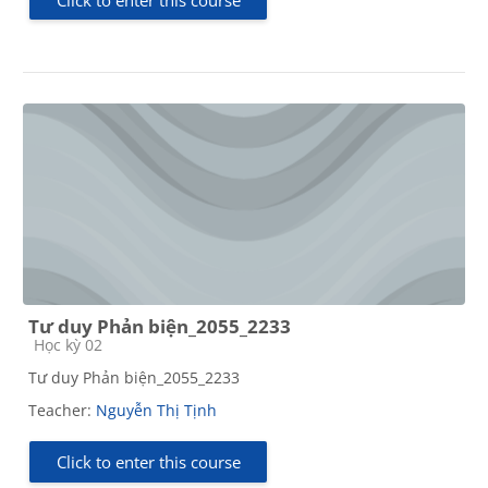
Tư duy Phản biện_2055_2233
Course category
Học kỳ 02
Tư duy Phản biện_2055_2233
Teacher:
Nguyễn Thị Tịnh
Click to enter this course