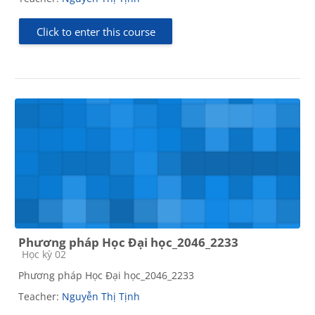
Click to enter this course
Phương pháp Học Đại học_2046_2233
Course category
Học kỳ 02
Phương pháp Học Đại học_2046_2233
Teacher:
Nguyễn Thị Tịnh