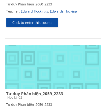
Tư duy Phản biện_2060_2233
Teacher:
Edward Hockings
,
Edwards Hocking
Click to enter this course
Tư duy Phản biện_2059_2233
Course category
Học kỳ 02
Tư duy Phản biện_2059_2233