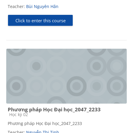
Teacher:
Bùi Nguyên Hãn
Click to enter this course
Phương pháp Học Đại học_2047_2233
Course category
Học kỳ 02
Phương pháp Học Đại học_2047_2233
Teacher:
Nguyễn Thị Tịnh