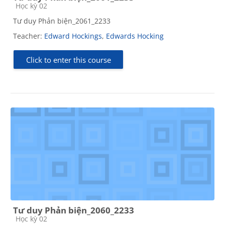
Course category
Học kỳ 02
Tư duy Phản biện_2061_2233
Teacher:
Edward Hockings
,
Edwards Hocking
Click to enter this course
Tư duy Phản biện_2060_2233
Course category
Học kỳ 02