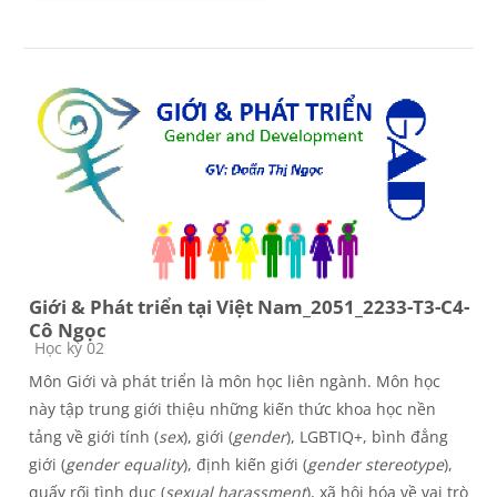
Giới & Phát triển tại Việt Nam_2051_2233-T3-C4-
Cô Ngọc
Course category
Học kỳ 02
Môn Giới và phát triển là môn học liên ngành. Môn học
này tập trung giới thiệu những kiến thức khoa học nền
tảng về giới tính (
sex
), giới (
gender
), LGBTIQ+, bình đẳng
giới (
gender equality
), định kiến giới (
gender stereotype
),
quấy rối tình dục (
sexual harassment
), xã hội hóa về vai trò