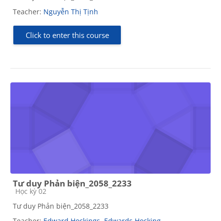
Teacher:
Nguyễn Thị Tịnh
Click to enter this course
Tư duy Phản biện_2058_2233
Course category
Học kỳ 02
Tư duy Phản biện_2058_2233
Teacher:
Edward Hockings
,
Edwards Hocking