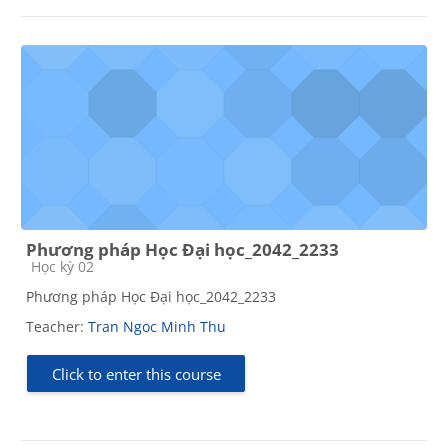
Phương pháp Học Đại học_2042_2233
Course category
Học kỳ 02
Phương pháp Học Đại học_2042_2233
Teacher:
Tran Ngoc Minh Thu
Click to enter this course