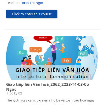
Teacher:
Doan Thi Ngoc
Click to enter this course
Giao tiếp liên Văn hoá_2062_2233-T4-C3-Cô
Ngọc
Course category
Học kỳ 02
Thế giới ngày càng trở nên nhỏ bé và toàn cầu hóa ngày