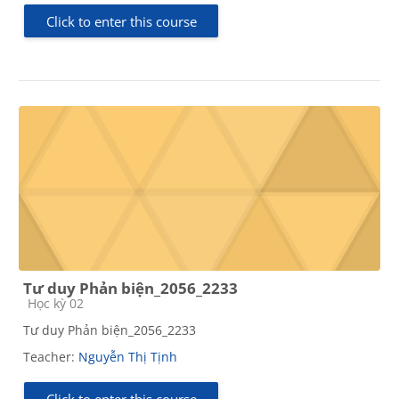
Click to enter this course
Tư duy Phản biện_2056_2233
Course category
Học kỳ 02
Tư duy Phản biện_2056_2233
Teacher:
Nguyễn Thị Tịnh
Click to enter this course