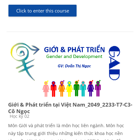
Click to enter this course
Giới & Phát triển tại Việt Nam_2049_2233-T7-C3-
Cô Ngọc
Course category
Học kỳ 02
Môn Giới và phát triển là môn học liên ngành. Môn học
này tập trung giới thiệu những kiến thức khoa học nền