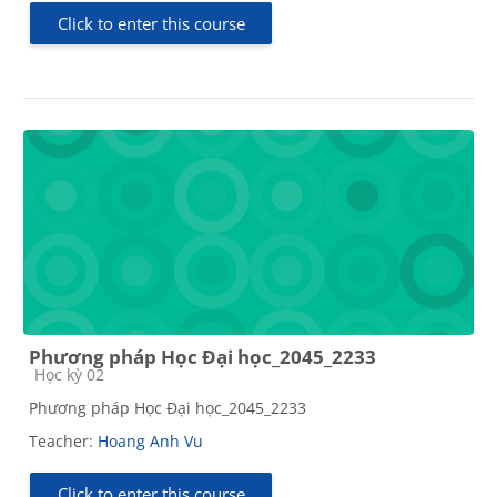
Click to enter this course
Phương pháp Học Đại học_2045_2233
Course category
Học kỳ 02
Phương pháp Học Đại học_2045_2233
Teacher:
Hoang Anh Vu
Click to enter this course