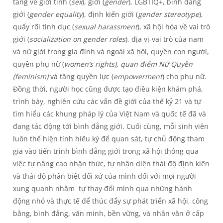
tảng về giới tính (
sex
), giới (
gender
), LGBTIQ+, bình đẳng
giới (
gender equality
), định kiến giới (
gender stereotype
),
quấy rối tình dục (
sexual harassment
), xã hội hóa về vai trò
giới (
socialization on gender roles
), địa vị-vai trò của nam
và nữ giới trong gia đình và ngoài xã hội, quyền con người,
quyền phụ nữ (
women’s rights), quan điểm Nữ Quyền
(feminism)
và tăng quyền lực (
empowerment
) cho phụ nữ.
Đồng thời, người học cũng được tạo điều kiện khám phá,
trình bày, nghiên cứu các vấn đề giới của thế kỷ 21 và tự
tìm hiểu các khung pháp lý của Việt Nam và quốc tế đã và
đang tác động tới bình đẳng giới. Cuối cùng, mỗi sinh viên
luôn thể hiện tính hiếu kỳ để quan sát, tự chủ động tham
gia vào tiến trình bình đẳng giới trong xã hội thông qua
việc tự nâng cao nhận thức, tự nhận diện thái độ định kiến
và thái độ phân biệt đối xử của mình đối với mọi người
xung quanh nhằm tự thay đổi mình qua những hành
động nhỏ và thực tế để thúc đẩy sự phát triển xã hội, công
bằng, bình đẳng, văn minh, bền vững, và nhân văn ở cấp