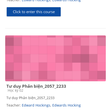
Click to enter this course
Tư duy Phản biện_2057_2233
Course category
Học kỳ 02
Tư duy Phản biện_2057_2233
Teacher:
Edward Hockings
,
Edwards Hocking