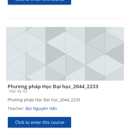
Phương pháp Học Đại học_2044_2233
Course category
Học kỳ 02
Phương pháp Học Đại học_2044_2233
Teacher:
Bùi Nguyên Hãn
Click to enter this course