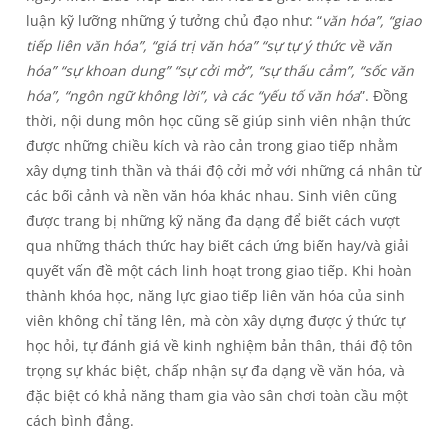
luận kỹ lưỡng những ý tưởng chủ đạo như: “
văn hóa”, “giao
tiếp liên văn hóa”, “giá trị văn hóa” “sự tự ý thức về văn
hóa” “sự khoan dung” “sự cởi mở”, “sự thấu cảm”, “sốc văn
hóa”, “ngôn ngữ không lời”, và các “yếu tố văn hóa
”. Đồng
thời, nội dung môn học cũng sẽ giúp sinh viên nhận thức
được những chiều kích và rào cản trong giao tiếp nhằm
xây dựng tinh thần và thái độ cởi mở với những cá nhân từ
các bối cảnh và nền văn hóa khác nhau. Sinh viên cũng
được trang bị những kỹ năng đa dạng để biết cách vượt
qua những thách thức hay biết cách ứng biến hay/và giải
quyết vấn đề một cách linh hoạt trong giao tiếp. Khi hoàn
thành khóa học, năng lực giao tiếp liên văn hóa của sinh
viên không chỉ tăng lên, mà còn xây dựng được ý thức tự
học hỏi, tự đánh giá về kinh nghiệm bản thân, thái độ tôn
trọng sự khác biệt, chấp nhận sự đa dạng về văn hóa, và
đặc biệt có khả năng tham gia vào sân chơi toàn cầu một
cách bình đẳng.