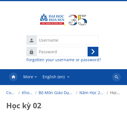
Skip to main content
Username
Password
Log
Forgotten your username or password?
in
More
English ‎(en)‎
Search
courses
Courses
Khoa Luật
Bộ Môn Giáo Dục Khai Phóng
Năm Học 2022 - 2023
Học kỳ 02
Học kỳ 02