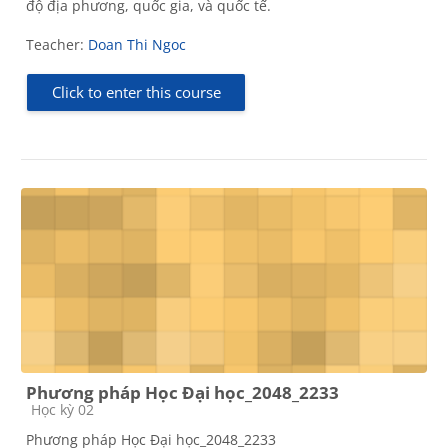
độ địa phương, quốc gia, và quốc tế.
Teacher:
Doan Thi Ngoc
Click to enter this course
Phương pháp Học Đại học_2048_2233
Course category
Học kỳ 02
Phương pháp Học Đại học_2048_2233