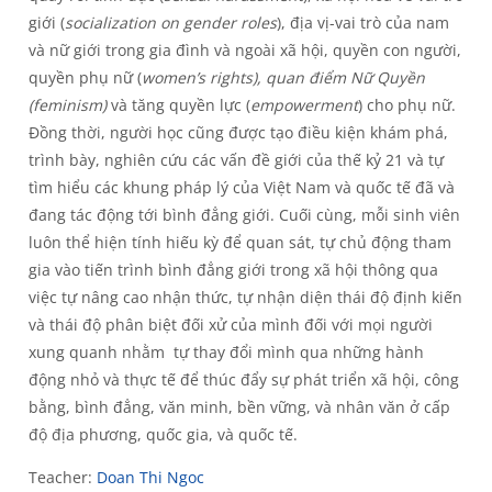
giới (
socialization on gender roles
), địa vị-vai trò của nam
và nữ giới trong gia đình và ngoài xã hội, quyền con người,
quyền phụ nữ (
women’s rights), quan điểm Nữ Quyền
(feminism)
và tăng quyền lực (
empowerment
) cho phụ nữ.
Đồng thời, người học cũng được tạo điều kiện khám phá,
trình bày, nghiên cứu các vấn đề giới của thế kỷ 21 và tự
tìm hiểu các khung pháp lý của Việt Nam và quốc tế đã và
đang tác động tới bình đẳng giới. Cuối cùng, mỗi sinh viên
luôn thể hiện tính hiếu kỳ để quan sát, tự chủ động tham
gia vào tiến trình bình đẳng giới trong xã hội thông qua
việc tự nâng cao nhận thức, tự nhận diện thái độ định kiến
và thái độ phân biệt đối xử của mình đối với mọi người
xung quanh nhằm tự thay đổi mình qua những hành
động nhỏ và thực tế để thúc đẩy sự phát triển xã hội, công
bằng, bình đẳng, văn minh, bền vững, và nhân văn ở cấp
độ địa phương, quốc gia, và quốc tế.
Teacher:
Doan Thi Ngoc