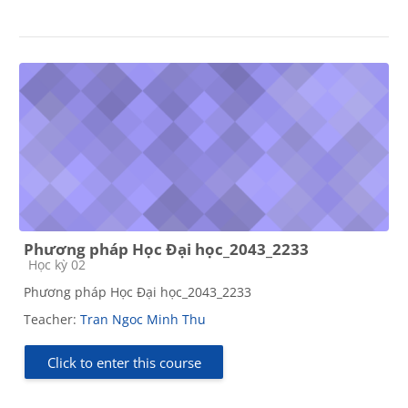
Phương pháp Học Đại học_2043_2233
Course category
Học kỳ 02
Phương pháp Học Đại học_2043_2233
Teacher:
Tran Ngoc Minh Thu
Click to enter this course