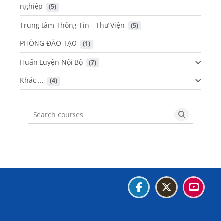
nghiệp
 (5)
Trung tâm Thông Tin - Thư Viện
 (5)
PHÒNG ĐÀO TẠO
 (1)
Huấn Luyện Nội Bộ
 (7)
Khác ...
 (4)
Search courses
Search cou
Blocks
Blocks
Blocks
Blocks
Data retention summary