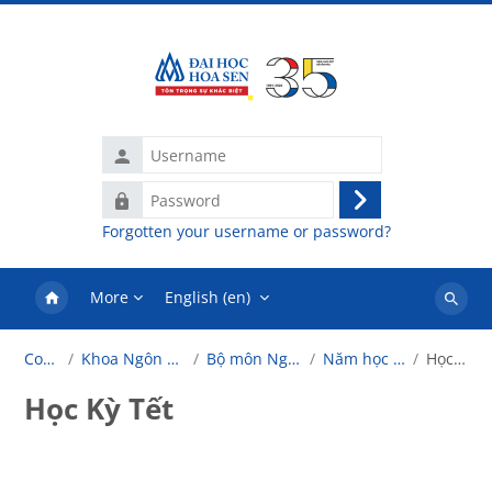
Skip to main content
Username
Password
Log
Forgotten your username or password?
in
More
English ‎(en)‎
Search
courses
Courses
Khoa Ngôn Ngữ - Tâm Lý
Bộ môn Ngôn ngữ anh
Năm học 2024-2025
Học Kỳ Tết
Học Kỳ Tết