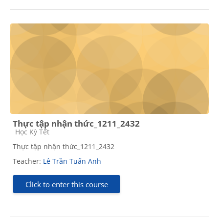
Thực tập nhận thức_1211_2432
Course category
Học Kỳ Tết
Thực tập nhận thức_1211_2432
Teacher:
Lê Trần Tuấn Anh
Click to enter this course