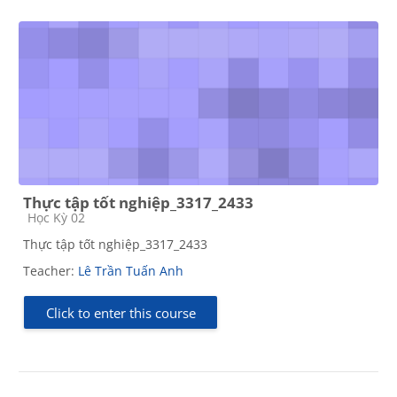
Thực tập tốt nghiệp_3317_2433
Course category
Học Kỳ 02
Thực tập tốt nghiệp_3317_2433
Teacher:
Lê Trần Tuấn Anh
Click to enter this course