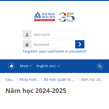
Skip to main content
Username
Password
Log
Forgotten your username or password?
in
More
English ‎(en)‎
Search
courses
Courses
Khoa Kinh Doanh
Bộ môn Quản trị văn phòng
Năm học 2024-2025
Năm học 2024-2025