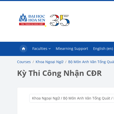
Skip to main content
Faculties
Mlearning Support
English ‎(en)‎
Courses
Khoa Ngoại Ngữ
Bộ Môn Anh Văn Tổng Quá
Kỳ Thi Công Nhận CĐR