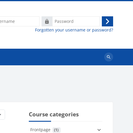
e
Password
Log
Forgotten your username or password?
in
Search
courses
Course categories
Frontpage
 (1)