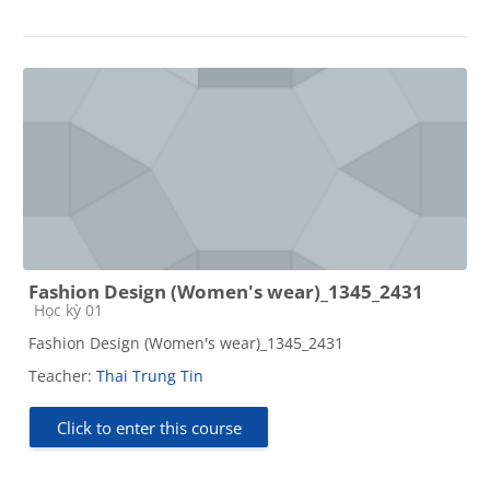
Fashion Design (Women's wear)_1345_2431
Course category
Học kỳ 01
Fashion Design (Women's wear)_1345_2431
Teacher:
Thai Trung Tin
Click to enter this course