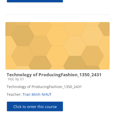
Technology of ProducingFashion_1350_2431
Course category
Học kỳ 01
Technology of ProducingFashion_1350_2431
Teacher:
Tran Minh NHUT
Click to enter this course