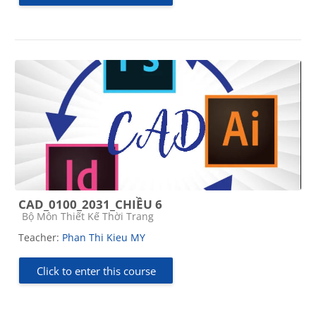
CAD_0100_2031_CHIỀU 6
Course category
Bộ Môn Thiết Kế Thời Trang
Teacher:
Phan Thi Kieu MY
Click to enter this course