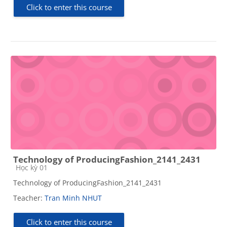
Click to enter this course
Technology of ProducingFashion_2141_2431
Course category
Học kỳ 01
Technology of ProducingFashion_2141_2431
Teacher:
Tran Minh NHUT
Click to enter this course