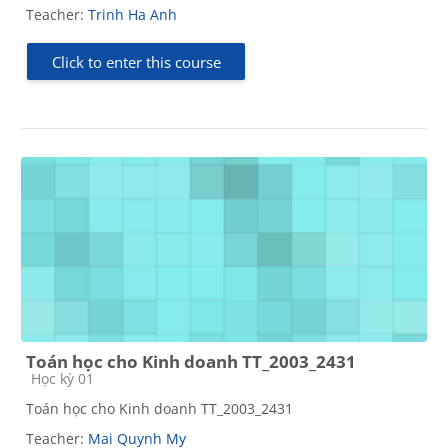
Teacher:
Trinh Ha Anh
Click to enter this course
Toán học cho Kinh doanh TT_2003_2431
Course category
Học kỳ 01
Toán học cho Kinh doanh TT_2003_2431
Teacher:
Mai Quynh My