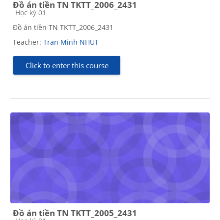
Đồ án tiền TN TKTT_2006_2431
Course category
Học kỳ 01
Đồ án tiền TN TKTT_2006_2431
Teacher:
Tran Minh NHUT
Click to enter this course
Đồ án tiền TN TKTT_2005_2431