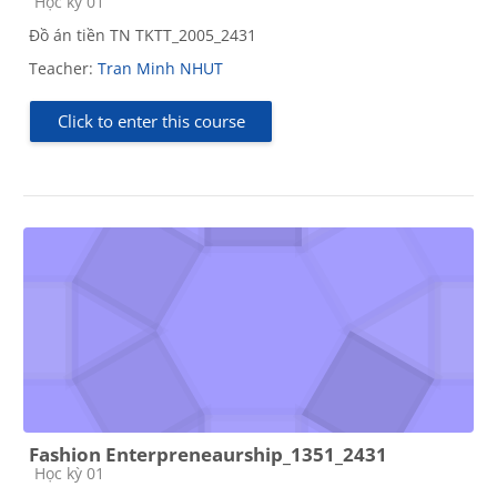
Course category
Học kỳ 01
Đồ án tiền TN TKTT_2005_2431
Teacher:
Tran Minh NHUT
Click to enter this course
Fashion Enterpreneaurship_1351_2431
Course category
Học kỳ 01