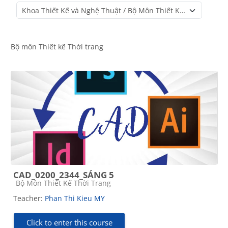
Course categories
Bộ môn Thiết kế Thời trang
CAD_0200_2344_SÁNG 5
Course category
Bộ Môn Thiết Kế Thời Trang
Teacher:
Phan Thi Kieu MY
Click to enter this course