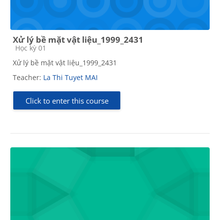
Xử lý bề mặt vật liệu_1999_2431
Course category
Học kỳ 01
Xử lý bề mặt vật liệu_1999_2431
Teacher:
La Thi Tuyet MAI
Click to enter this course