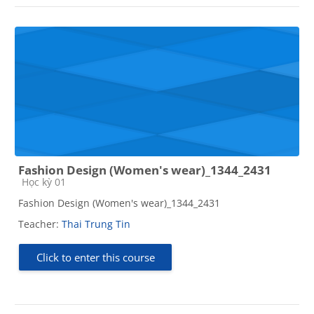
Fashion Design (Women's wear)_1344_2431
Course category
Học kỳ 01
Fashion Design (Women's wear)_1344_2431
Teacher:
Thai Trung Tin
Click to enter this course