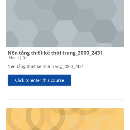
Nền tảng thiết kế thời trang_2000_2431
Course category
Học kỳ 01
Nền tảng thiết kế thời trang_2000_2431
Click to enter this course