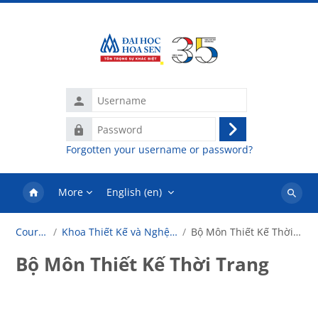
Skip to main content
Username
Password
Log
Forgotten your username or password?
in
More
English ‎(en)‎
Search
courses
Courses
Khoa Thiết Kế và Nghệ Thuật
Bộ Môn Thiết Kế Thời Trang
Bộ Môn Thiết Kế Thời Trang