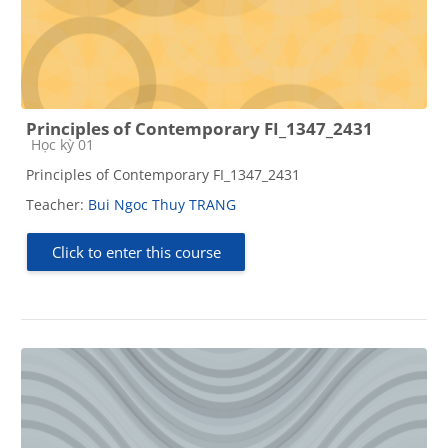
Principles of Contemporary FI_1347_2431
Course category
Học kỳ 01
Principles of Contemporary FI_1347_2431
Teacher:
Bui Ngoc Thuy TRANG
Click to enter this course