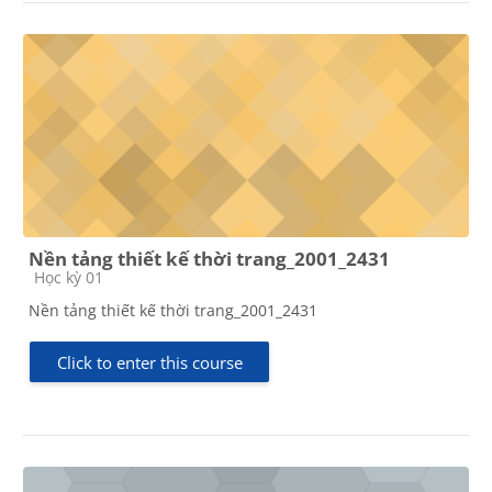
Nền tảng thiết kế thời trang_2001_2431
Course category
Học kỳ 01
Nền tảng thiết kế thời trang_2001_2431
Click to enter this course