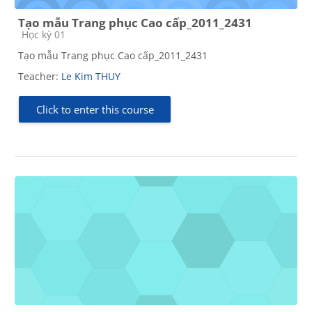
Tạo mẫu Trang phục Cao cấp_2011_2431
Course category
Học kỳ 01
Tạo mẫu Trang phục Cao cấp_2011_2431
Teacher:
Le Kim THUY
Click to enter this course