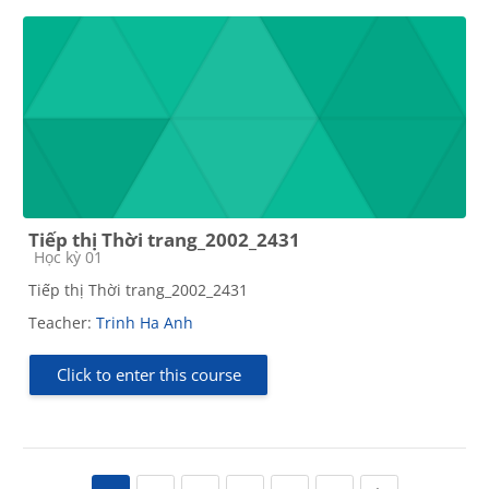
Tiếp thị Thời trang_2002_2431
Course category
Học kỳ 01
Tiếp thị Thời trang_2002_2431
Teacher:
Trinh Ha Anh
Click to enter this course