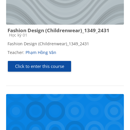
Fashion Design (Childrenwear)_1349_2431
Course category
Học kỳ 01
Fashion Design (Childrenwear)_1349_2431
Teacher:
Phạm Hồng Vân
Click to enter this course