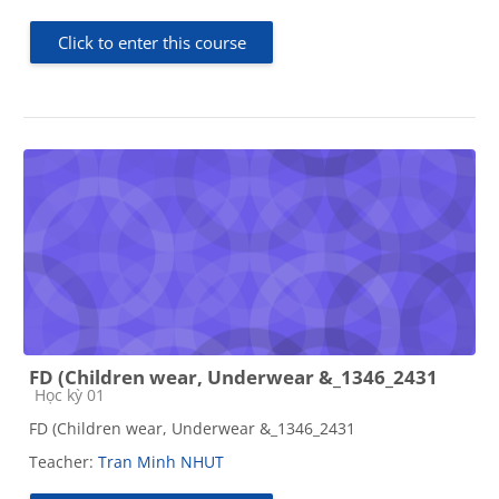
Click to enter this course
FD (Children wear, Underwear &_1346_2431
Course category
Học kỳ 01
FD (Children wear, Underwear &_1346_2431
Teacher:
Tran Minh NHUT