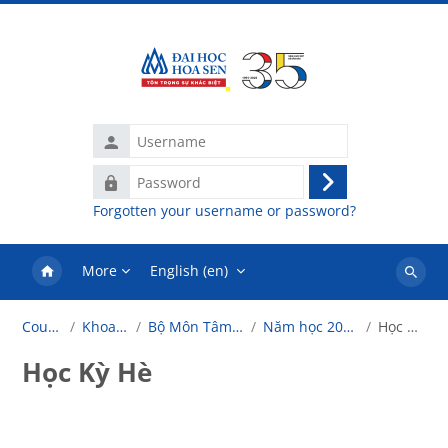
Skip to main content
Username
Password
Log
Forgotten your username or password?
in
More
English ‎(en)‎
Search
courses
Courses
Khoa Luật
Bộ Môn Tâm Lý Học
Năm học 2024-2025
Học Kỳ Hè
Học Kỳ Hè