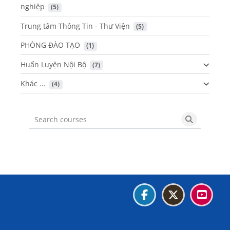
nghiệp
 (5)
Trung tâm Thông Tin - Thư Viện
 (5)
PHÒNG ĐÀO TẠO
 (1)
Huấn Luyện Nội Bộ
 (7)
Khác ...
 (4)
Search courses
Search cou
Blocks
Blocks
Blocks
Blocks
Data retention summary