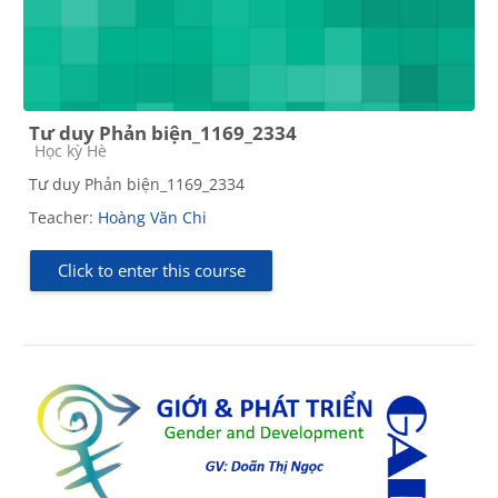
Tư duy Phản biện_1169_2334
Course category
Học kỳ Hè
Tư duy Phản biện_1169_2334
Teacher:
Hoàng Văn Chi
Click to enter this course