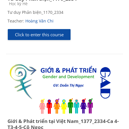
Course category
Học kỳ Hè
Tư duy Phản biện_1170_2334
Teacher:
Hoàng Văn Chi
Click to enter this course
Giới & Phát triển tại Việt Nam_1377_2334-Ca 4-
T3-4-5-Cô Ngọc