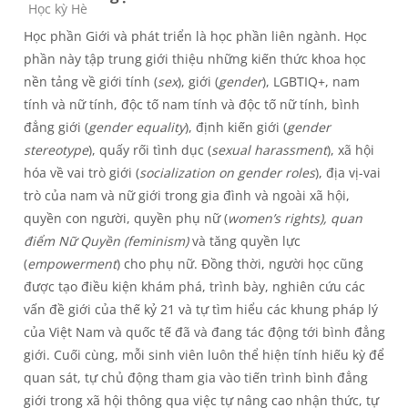
Course category
Học kỳ Hè
Học phần Giới và phát triển là học phần liên ngành. Học
phần này tập trung giới thiệu những kiến thức khoa học
nền tảng về giới tính (
sex
), giới (
gender
), LGBTIQ+, nam
tính và nữ tính, độc tố nam tính và độc tố nữ tính, bình
đẳng giới (
gender equality
), định kiến giới (
gender
stereotype
), quấy rối tình dục (
sexual harassment
), xã hội
hóa về vai trò giới (
socialization on gender roles
), địa vị-vai
trò của nam và nữ giới trong gia đình và ngoài xã hội,
quyền con người, quyền phụ nữ (
women’s rights), quan
điểm Nữ Quyền (feminism)
và tăng quyền lực
(
empowerment
) cho phụ nữ. Đồng thời, người học cũng
được tạo điều kiện khám phá, trình bày, nghiên cứu các
vấn đề giới của thế kỷ 21 và tự tìm hiểu các khung pháp lý
của Việt Nam và quốc tế đã và đang tác động tới bình đẳng
giới. Cuối cùng, mỗi sinh viên luôn thể hiện tính hiếu kỳ để
quan sát, tự chủ động tham gia vào tiến trình bình đẳng
giới trong xã hội thông qua việc tự nâng cao nhận thức, tự