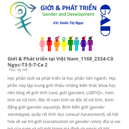
Giới & Phát triển tại Việt Nam_1168_2334-Cô
Ngọc-T3-5-7-Ca 2
Course category
Học kỳ Hè
Học phần Giới và phát triển là học phần liên ngành. Học
phần này tập trung giới thiệu những kiến thức khoa học
nền tảng về giới tính (
sex
), giới (
gender
), LGBTIQ+, nam
tính và nữ tính, độc tố nam tính và độc tố nữ tính, bình
đẳng giới (
gender equality
), định kiến giới (
gender
stereotype
), quấy rối tình dục (
sexual harassment
), xã hội
hóa về vai trò giới (
socialization on gender roles
), địa vị-vai
trò của nam và nữ giới trong gia đình và ngoài xã hội,