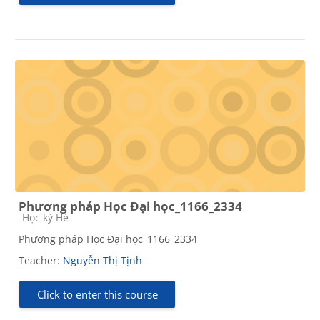
Phương pháp Học Đại học_1166_2334
Course category
Học kỳ Hè
Phương pháp Học Đại học_1166_2334
Teacher:
Nguyễn Thị Tịnh
Click to enter this course