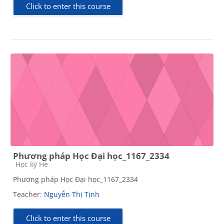
Click to enter this course
Phương pháp Học Đại học_1167_2334
Course category
Học kỳ Hè
Phương pháp Học Đại học_1167_2334
Teacher:
Nguyễn Thị Tịnh
Click to enter this course