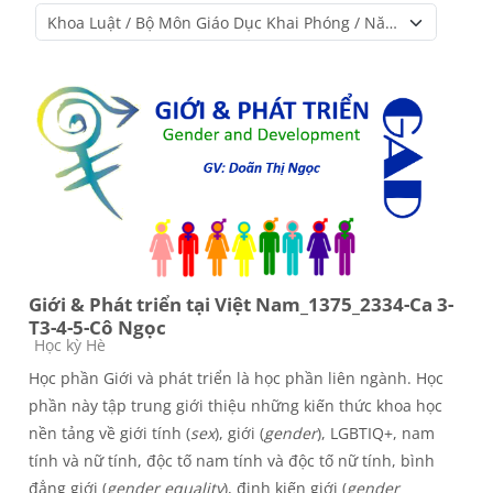
Course categories
Giới & Phát triển tại Việt Nam_1375_2334-Ca 3-
T3-4-5-Cô Ngọc
Course category
Học kỳ Hè
Học phần Giới và phát triển là học phần liên ngành. Học
phần này tập trung giới thiệu những kiến thức khoa học
nền tảng về giới tính (
sex
), giới (
gender
), LGBTIQ+, nam
tính và nữ tính, độc tố nam tính và độc tố nữ tính, bình
đẳng giới (
gender equality
), định kiến giới (
gender