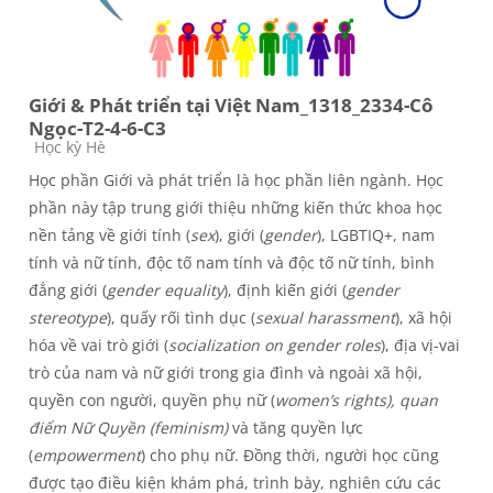
Giới & Phát triển tại Việt Nam_1318_2334-Cô
Ngọc-T2-4-6-C3
Course category
Học kỳ Hè
Học phần Giới và phát triển là học phần liên ngành. Học
phần này tập trung giới thiệu những kiến thức khoa học
nền tảng về giới tính (
sex
), giới (
gender
), LGBTIQ+, nam
tính và nữ tính, độc tố nam tính và độc tố nữ tính, bình
đẳng giới (
gender equality
), định kiến giới (
gender
stereotype
), quấy rối tình dục (
sexual harassment
), xã hội
hóa về vai trò giới (
socialization on gender roles
), địa vị-vai
trò của nam và nữ giới trong gia đình và ngoài xã hội,
quyền con người, quyền phụ nữ (
women’s rights), quan
điểm Nữ Quyền (feminism)
và tăng quyền lực
(
empowerment
) cho phụ nữ. Đồng thời, người học cũng
được tạo điều kiện khám phá, trình bày, nghiên cứu các