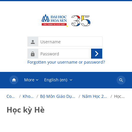
Skip to main content
Username
Password
Log
Forgotten your username or password?
in
More
English ‎(en)‎
Search
courses
Courses
Khoa Luật
Bộ Môn Giáo Dục Khai Phóng
Năm Học 2023 - 2024
Học kỳ Hè
Học kỳ Hè