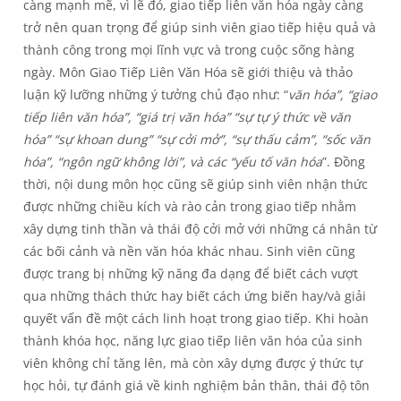
càng mạnh mẽ, vì lẽ đó, giao tiếp liên văn hóa ngày càng
trở nên quan trọng để giúp sinh viên giao tiếp hiệu quả và
thành công trong mọi lĩnh vực và trong cuộc sống hàng
ngày. Môn Giao Tiếp Liên Văn Hóa sẽ giới thiệu và thảo
luận kỹ lưỡng những ý tưởng chủ đạo như: “
văn hóa”, “giao
tiếp liên văn hóa”, “giá trị văn hóa” “sự tự ý thức về văn
hóa” “sự khoan dung” “sự cởi mở”, “sự thấu cảm”, “sốc văn
hóa”, “ngôn ngữ không lời”, và các “yếu tố văn hóa
”. Đồng
thời, nội dung môn học cũng sẽ giúp sinh viên nhận thức
được những chiều kích và rào cản trong giao tiếp nhằm
xây dựng tinh thần và thái độ cởi mở với những cá nhân từ
các bối cảnh và nền văn hóa khác nhau. Sinh viên cũng
được trang bị những kỹ năng đa dạng để biết cách vượt
qua những thách thức hay biết cách ứng biến hay/và giải
quyết vấn đề một cách linh hoạt trong giao tiếp. Khi hoàn
thành khóa học, năng lực giao tiếp liên văn hóa của sinh
viên không chỉ tăng lên, mà còn xây dựng được ý thức tự
học hỏi, tự đánh giá về kinh nghiệm bản thân, thái độ tôn