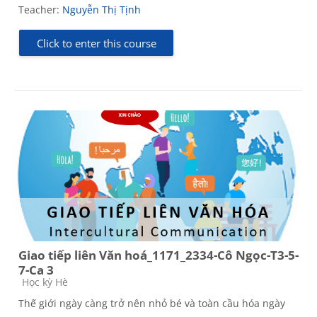
Teacher:
Nguyễn Thị Tịnh
Click to enter this course
Giao tiếp liên Văn hoá_1171_2334-Cô Ngọc-T3-5-
7-Ca 3
Course category
Học kỳ Hè
Thế giới ngày càng trở nên nhỏ bé và toàn cầu hóa ngày