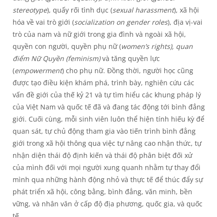
stereotype
), quấy rối tình dục (
sexual harassment
), xã hội
hóa về vai trò giới (
socialization on gender roles
), địa vị-vai
trò của nam và nữ giới trong gia đình và ngoài xã hội,
quyền con người, quyền phụ nữ (
women’s rights), quan
điểm Nữ Quyền (feminism)
và tăng quyền lực
(
empowerment
) cho phụ nữ. Đồng thời, người học cũng
được tạo điều kiện khám phá, trình bày, nghiên cứu các
vấn đề giới của thế kỷ 21 và tự tìm hiểu các khung pháp lý
của Việt Nam và quốc tế đã và đang tác động tới bình đẳng
giới. Cuối cùng, mỗi sinh viên luôn thể hiện tính hiếu kỳ để
quan sát, tự chủ động tham gia vào tiến trình bình đẳng
giới trong xã hội thông qua việc tự nâng cao nhận thức, tự
nhận diện thái độ định kiến và thái độ phân biệt đối xử
của mình đối với mọi người xung quanh nhằm tự thay đổi
mình qua những hành động nhỏ và thực tế để thúc đẩy sự
phát triển xã hội, công bằng, bình đẳng, văn minh, bền
vững, và nhân văn ở cấp độ địa phương, quốc gia, và quốc
tế.