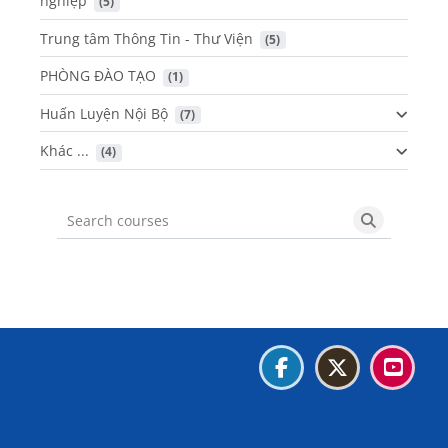
nghiệp
 (5)
Trung tâm Thông Tin - Thư Viện
 (5)
PHÒNG ĐÀO TẠO
 (1)
Huấn Luyện Nội Bộ
 (7)
Khác ...
 (4)
Search courses
Search cou
Blocks
Blocks
Blocks
Blocks
Data retention summary
Get the mobile app