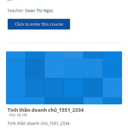
Teacher:
Doan Thi Ngoc
Click to enter this course
Tinh thần doanh chủ_1551_2334
Course category
Học kỳ Hè
Tinh thần doanh chủ_1551_2334