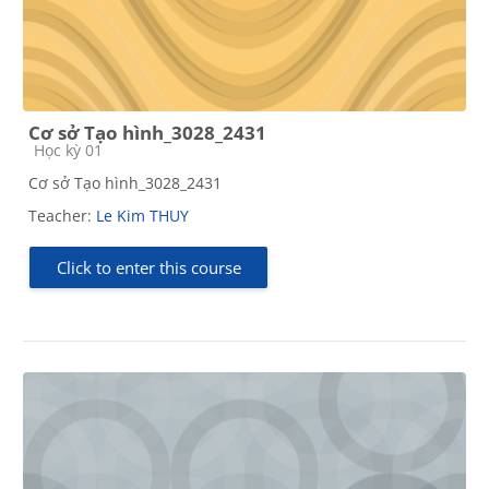
Cơ sở Tạo hình_3028_2431
Course category
Học kỳ 01
Cơ sở Tạo hình_3028_2431
Teacher:
Le Kim THUY
Click to enter this course