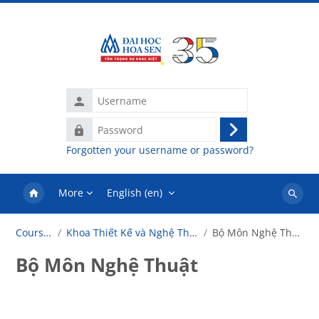
Skip to main content
Username
Password
Log
Forgotten your username or password?
in
More
English ‎(en)‎
Search
courses
Courses
Khoa Thiết Kế và Nghệ Thuật
Bộ Môn Nghệ Thuật
Bộ Môn Nghệ Thuật