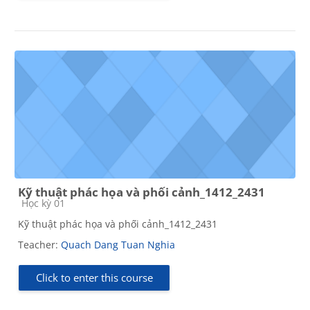
Kỹ thuật phác họa và phối cảnh_1412_2431
Course category
Học kỳ 01
Kỹ thuật phác họa và phối cảnh_1412_2431
Teacher:
Quach Dang Tuan Nghia
Click to enter this course