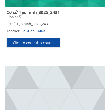
Cơ sở Tạo hình_3025_2431
Course category
Học kỳ 01
Cơ sở Tạo hình_3025_2431
Teacher:
Le Xuan GIANG
Click to enter this course