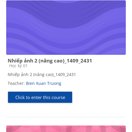
Nhiếp ảnh 2 (nâng cao)_1409_2431
Course category
Học kỳ 01
Nhiếp ảnh 2 (nâng cao)_1409_2431
Teacher:
Bien Xuan Truong
Click to enter this course