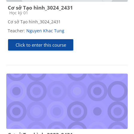
Cơ sở Tạo hình_3024_2431
Course category
Học kỳ 01
Cơ sở Tạo hình_3024_2431
Teacher:
Nguyen Khac Tung
Click to enter this course