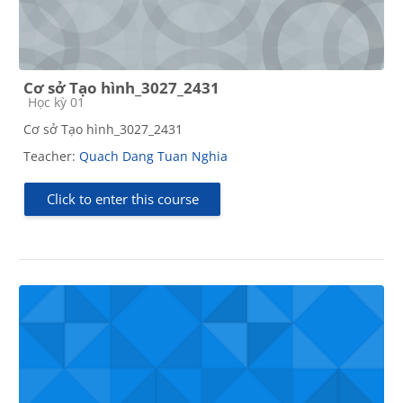
Cơ sở Tạo hình_3027_2431
Course category
Học kỳ 01
Cơ sở Tạo hình_3027_2431
Teacher:
Quach Dang Tuan Nghia
Click to enter this course