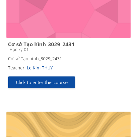
Cơ sở Tạo hình_3029_2431
Course category
Học kỳ 01
Cơ sở Tạo hình_3029_2431
Teacher:
Le Kim THUY
Click to enter this course