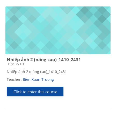
Nhiếp ảnh 2 (nâng cao)_1410_2431
Course category
Học kỳ 01
Nhiếp ảnh 2 (nâng cao)_1410_2431
Teacher:
Bien Xuan Truong
Click to enter this course