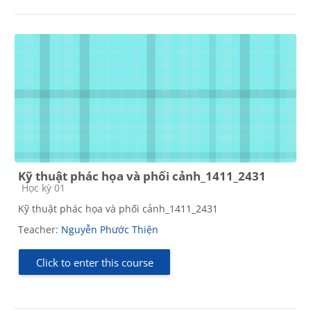
Kỹ thuật phác họa và phối cảnh_1411_2431
Course category
Học kỳ 01
Kỹ thuật phác họa và phối cảnh_1411_2431
Teacher:
Nguyễn Phước Thiện
Click to enter this course