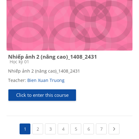
Nhiếp ảnh 2 (nâng cao)_1408_2431
Course category
Học kỳ 01
Nhiếp ảnh 2 (nâng cao)_1408_2431
Teacher:
Bien Xuan Truong
Click to enter this course
(current)
(current)
(current)
(current)
(current)
(current)
Next page
1
2
3
4
5
6
7