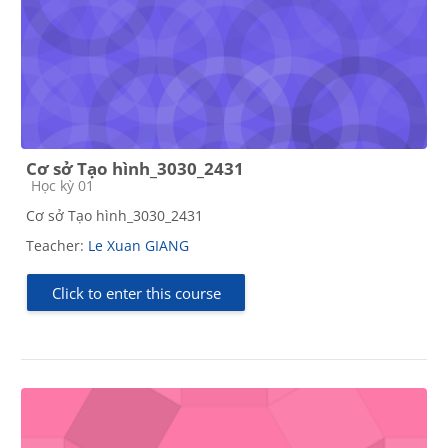
Cơ sở Tạo hình_3030_2431
Course category
Học kỳ 01
Cơ sở Tạo hình_3030_2431
Teacher:
Le Xuan GIANG
Click to enter this course