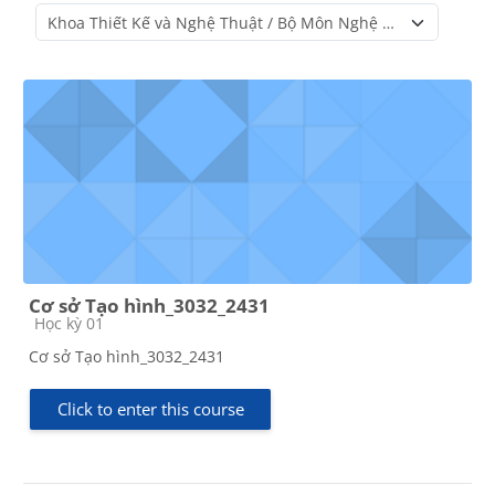
Course categories
Cơ sở Tạo hình_3032_2431
Course category
Học kỳ 01
Cơ sở Tạo hình_3032_2431
Click to enter this course