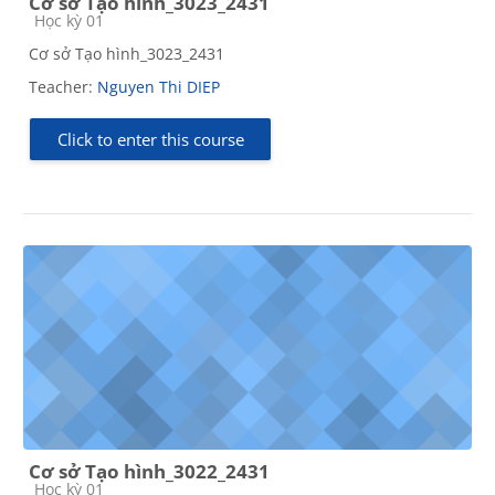
Cơ sở Tạo hình_3023_2431
Course category
Học kỳ 01
Cơ sở Tạo hình_3023_2431
Teacher:
Nguyen Thi DIEP
Click to enter this course
Cơ sở Tạo hình_3022_2431
Course category
Học kỳ 01