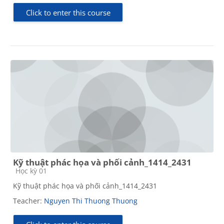
Click to enter this course
Kỹ thuật phác họa và phối cảnh_1414_2431
Course category
Học kỳ 01
Kỹ thuật phác họa và phối cảnh_1414_2431
Teacher:
Nguyen Thi Thuong Thuong