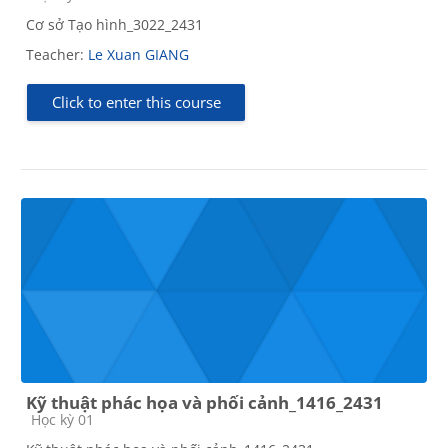
Cơ sở Tạo hình_3022_2431
Teacher:
Le Xuan GIANG
Click to enter this course
Kỹ thuật phác họa và phối cảnh_1416_2431
Course category
Học kỳ 01