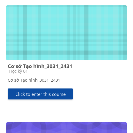
Cơ sở Tạo hình_3031_2431
Course category
Học kỳ 01
Cơ sở Tạo hình_3031_2431
Click to enter this course