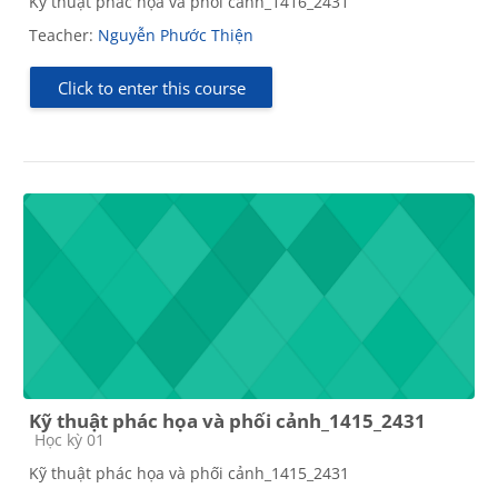
Kỹ thuật phác họa và phối cảnh_1416_2431
Teacher:
Nguyễn Phước Thiện
Click to enter this course
Kỹ thuật phác họa và phối cảnh_1415_2431
Course category
Học kỳ 01
Kỹ thuật phác họa và phối cảnh_1415_2431