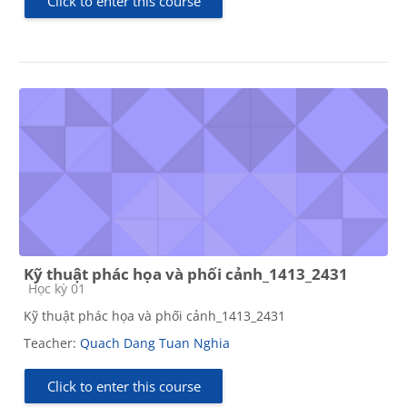
Click to enter this course
Kỹ thuật phác họa và phối cảnh_1413_2431
Course category
Học kỳ 01
Kỹ thuật phác họa và phối cảnh_1413_2431
Teacher:
Quach Dang Tuan Nghia
Click to enter this course