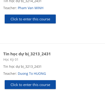
Tin học dự bị_3214_2431
Teacher:
Pham Van MINH
Click to enter this course
Tin học dự bị_3213_2431
Course category
Học Kỳ 01
Tin học dự bị_3213_2431
Teacher:
Duong To HUONG
Click to enter this course