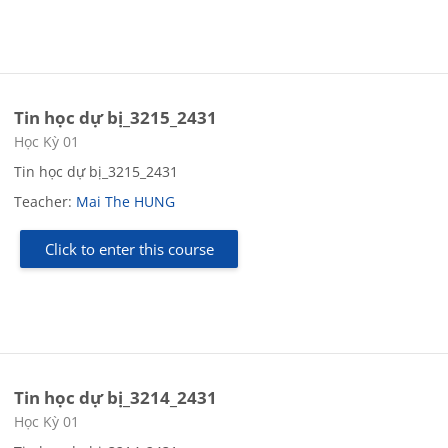
Tin học dự bị_3215_2431
Course category
Học Kỳ 01
Tin học dự bị_3215_2431
Teacher:
Mai The HUNG
Click to enter this course
Tin học dự bị_3214_2431
Course category
Học Kỳ 01