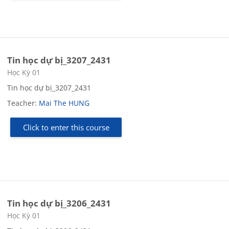
Tin học dự bị_3207_2431
Course category
Học Kỳ 01
Tin học dự bị_3207_2431
Teacher:
Mai The HUNG
Click to enter this course
Tin học dự bị_3206_2431
Course category
Học Kỳ 01