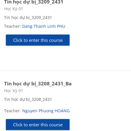
Tin học dự bị_3209_2431
Course category
Học Kỳ 01
Tin học dự bị_3209_2431
Teacher:
Dang Thanh Linh PHU
Click to enter this course
Tin học dự bị_3208_2431_Ba
Course category
Học Kỳ 01
Tin học dự bị_3208_2431
Teacher:
Nguyen Phuong HOANG
Click to enter this course