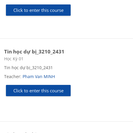
Click to enter this course
Tin học dự bị_3210_2431
Course category
Học Kỳ 01
Tin học dự bị_3210_2431
Teacher:
Pham Van MINH
Click to enter this course