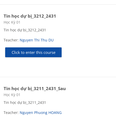
Tin học dự bị_3212_2431
Course category
Học Kỳ 01
Tin học dự bị_3212_2431
Teacher:
Nguyen Thi Thu DU
Click to enter this course
Tin học dự bị_3211_2431_Sau
Course category
Học Kỳ 01
Tin học dự bị_3211_2431
Teacher:
Nguyen Phuong HOANG