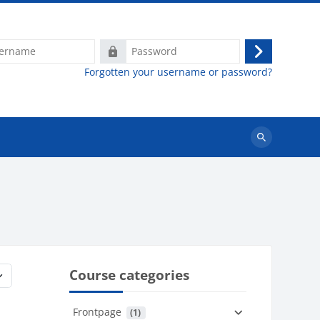
e
Password
Log
Forgotten your username or password?
in
Search
courses
Course categories
Frontpage
 (1)