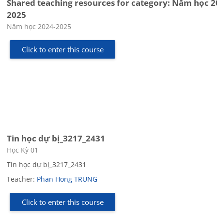
Shared teaching resources for category: Năm học 2
2025
Course category
Năm học 2024-2025
Click to enter this course
Tin học dự bị_3217_2431
Course category
Học Kỳ 01
Tin học dự bị_3217_2431
Teacher:
Phan Hong TRUNG
Click to enter this course