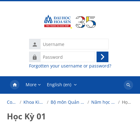
Skip to main content
Username
Password
Log
Forgotten your username or password?
in
More
English ‎(en)‎
Search
courses
Courses
Khoa Kinh Doanh
Bộ môn Quản trị văn phòng
Năm học 2024-2025
Học Kỳ 01
Học Kỳ 01