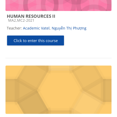
HUMAN RESOURCES II
Course category
MA2,MC2-2021
Teacher:
Academic Vatel
,
Nguyễn Thị Phượng
Click to enter this course