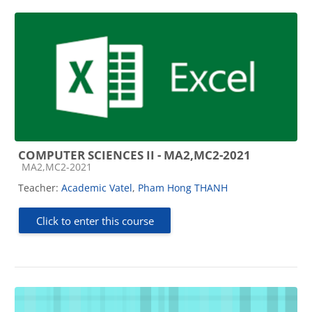
COMPUTER SCIENCES II - MA2,MC2-2021
Course category
MA2,MC2-2021
Teacher:
Academic Vatel
,
Pham Hong THANH
Click to enter this course