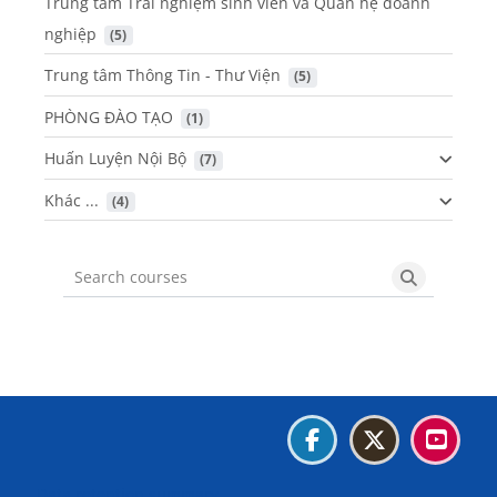
Trung tâm Trải nghiệm sinh viên và Quan hệ doanh
nghiệp
 (5)
Trung tâm Thông Tin - Thư Viện
 (5)
PHÒNG ĐÀO TẠO
 (1)
Huấn Luyện Nội Bộ
 (7)
Khác ...
 (4)
Search courses
Search cou
Blocks
Blocks
Blocks
Blocks
Data retention summary