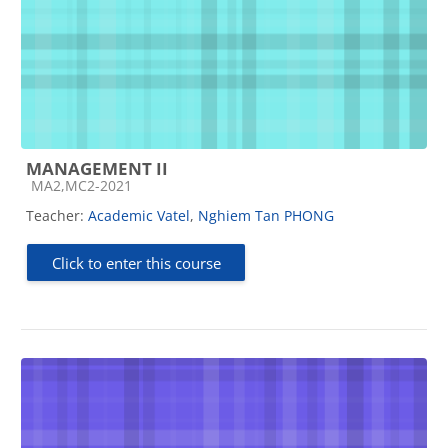
MANAGEMENT II
Course category
MA2,MC2-2021
Teacher:
Academic Vatel
,
Nghiem Tan PHONG
Click to enter this course