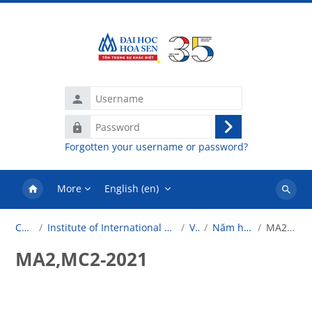
Skip to main content
Username
Password
Log
Forgotten your username or password?
in
More
English ‎(en)‎
Search
courses
Courses
Institute of International Education (Viện Đào Tạo Quốc Tế)
VATEL
Năm học 2022-2023
MA2,MC2-2021
MA2,MC2-2021