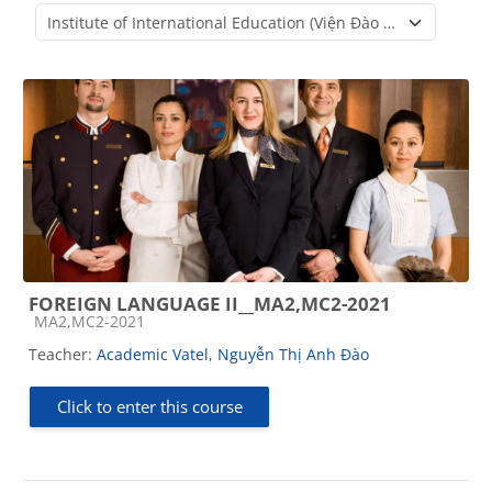
Course categories
FOREIGN LANGUAGE II__MA2,MC2-2021
Course category
MA2,MC2-2021
Teacher:
Academic Vatel
,
Nguyễn Thị Anh Đào
Click to enter this course