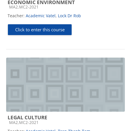
ECONOMIC ENVIRONMENT
Course category
MA2,MC2-2021
Teacher:
Academic Vatel
,
Lock Dr Rob
Click to enter this course
LEGAL CULTURE
Course category
MA2,MC2-2021