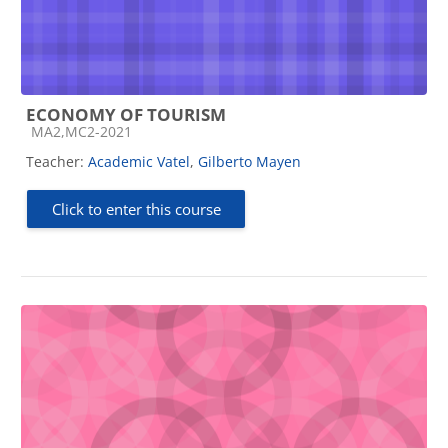
ECONOMY OF TOURISM
Course category
MA2,MC2-2021
Teacher:
Academic Vatel
,
Gilberto Mayen
Click to enter this course