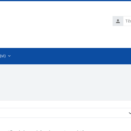
Tên
tài
khoản
vi)‎
Danh mục khoá học