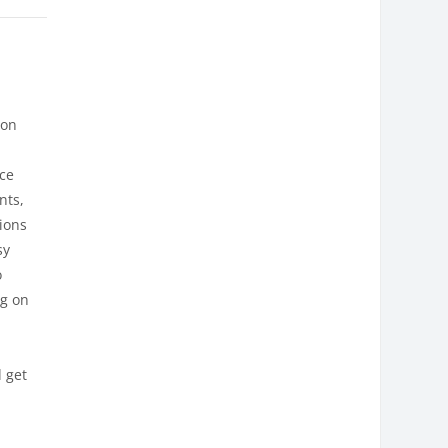
ion
ce
nts,
tions
sy
o
ng on
d get