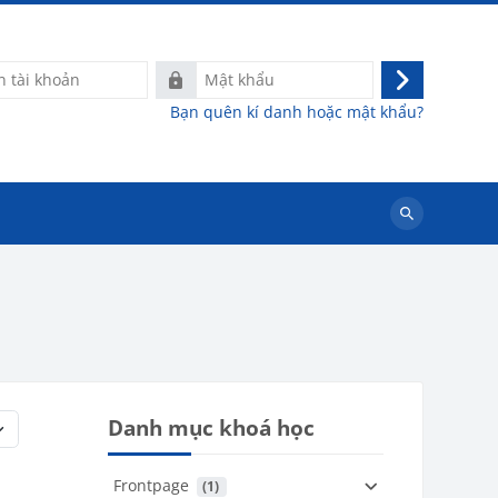
Mật
Đăng
khẩu
Bạn quên kí danh hoặc mật khẩu?
nhập
Tìm
kiếm
khoá
học
Danh mục khoá học
Frontpage
 (1)