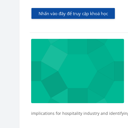
Nhấn vào đây để truy cập khoá học
implications for hospitality industry and identify