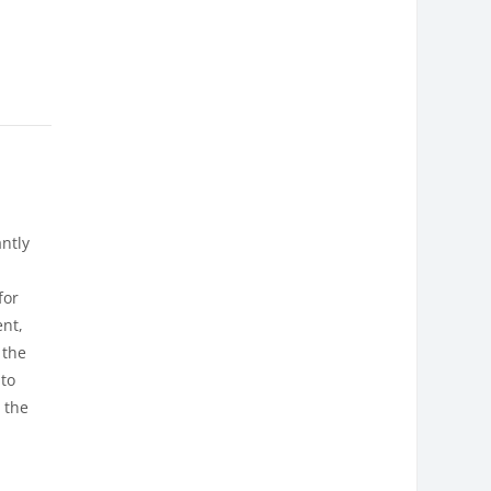
antly
for
ent,
 the
 to
 the