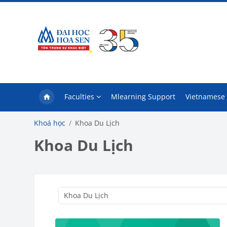
Chuyển tới nội dung chính
Faculties
Mlearning Support
Vietnamese ‎(
Khoá học
Khoa Du Lịch
Khoa Du Lịch