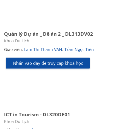
Quản lý Dự án _ Đề án 2 _ DL313DV02
Các loại khóa học
Khoa Du Lịch
Giáo viên:
Lam Thi Thanh VAN
,
Trần Ngọc Tiến
Nhấn vào đây để truy cập khoá học
ICT in Tourism - DL320DE01
Các loại khóa học
Khoa Du Lịch