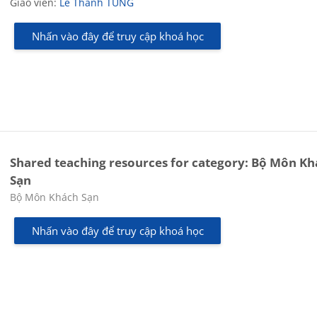
Giáo viên:
Le Thanh TUNG
Nhấn vào đây để truy cập khoá học
Shared teaching resources for category: Bộ Môn K
Sạn
Các loại khóa học
Bộ Môn Khách Sạn
Nhấn vào đây để truy cập khoá học