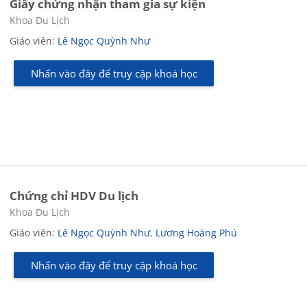
Giấy chứng nhận tham gia sự kiện
Các loại khóa học
Khoa Du Lịch
Giáo viên:
Lê Ngọc Quỳnh Như
Nhấn vào đây để truy cập khoá học
Chứng chỉ HDV Du lịch
Các loại khóa học
Khoa Du Lịch
Giáo viên:
Lê Ngọc Quỳnh Như
,
Lương Hoàng Phú
Nhấn vào đây để truy cập khoá học