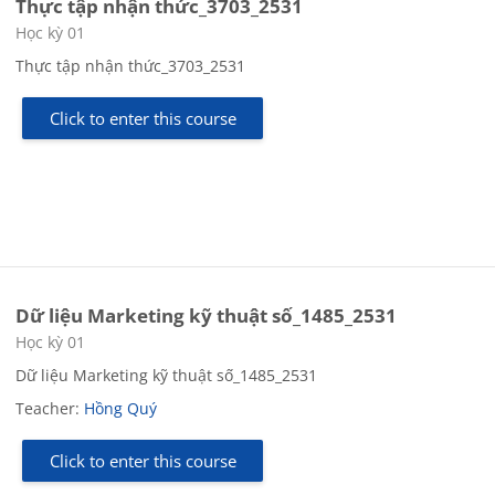
Thực tập nhận thức_3703_2531
Course category
Học kỳ 01
Thực tập nhận thức_3703_2531
Click to enter this course
Dữ liệu Marketing kỹ thuật số_1485_2531
Course category
Học kỳ 01
Dữ liệu Marketing kỹ thuật số_1485_2531
Teacher:
Hồng Quý
Click to enter this course