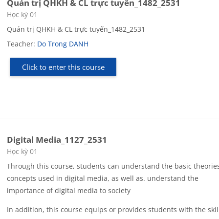
Quản trị QHKH & CL trực tuyến_1482_2531
Course category
Học kỳ 01
Quản trị QHKH & CL trực tuyến_1482_2531
Teacher:
Do Trong DANH
Click to enter this course
Digital Media_1127_2531
Course category
Học kỳ 01
Through this course, students can
understand the basic theorie
concepts
used in digital media, as well as.
understand the
importance of digital media to society
In addition, this course
equips or provides students with the skil