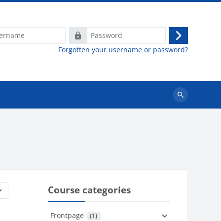
e
Password
Log
Forgotten your username or password?
in
Search
courses
Course categories
Frontpage
 (1)