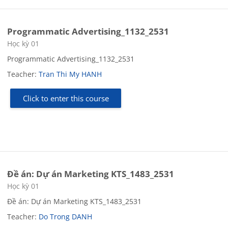
Programmatic Advertising_1132_2531
Course category
Học kỳ 01
Programmatic Advertising_1132_2531
Teacher:
Tran Thi My HANH
Click to enter this course
Đề án: Dự án Marketing KTS_1483_2531
Course category
Học kỳ 01
Đề án: Dự án Marketing KTS_1483_2531
Teacher:
Do Trong DANH