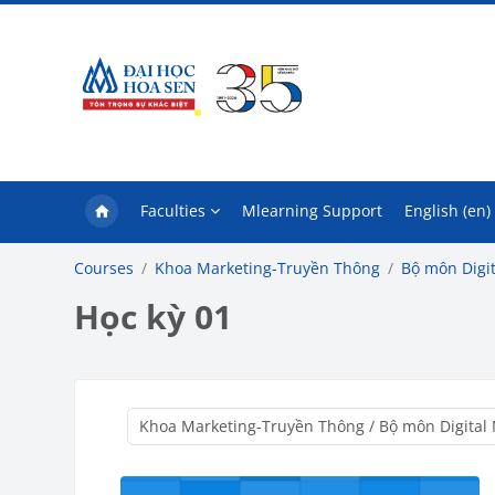
Skip to main content
Faculties
Mlearning Support
English ‎(en)‎
Courses
Khoa Marketing-Truyền Thông
Bộ môn Digi
Học kỳ 01