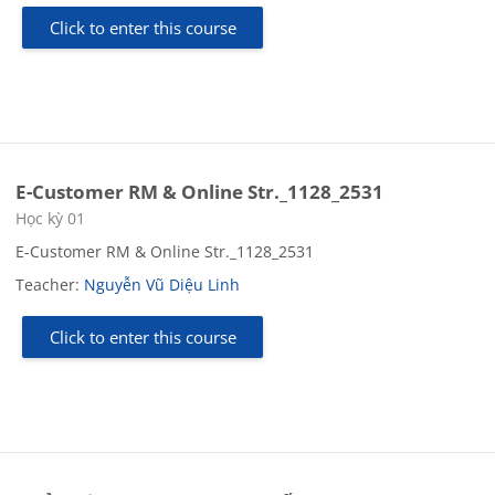
Click to enter this course
E-Customer RM & Online Str._1128_2531
Course category
Học kỳ 01
E-Customer RM & Online Str._1128_2531
Teacher:
Nguyễn Vũ Diệu Linh
Click to enter this course