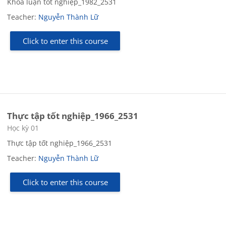
Khóa luận tốt nghiệp_1982_2531
Teacher:
Nguyễn Thành Lữ
Click to enter this course
Thực tập tốt nghiệp_1966_2531
Course category
Học kỳ 01
Thực tập tốt nghiệp_1966_2531
Teacher:
Nguyễn Thành Lữ
Click to enter this course