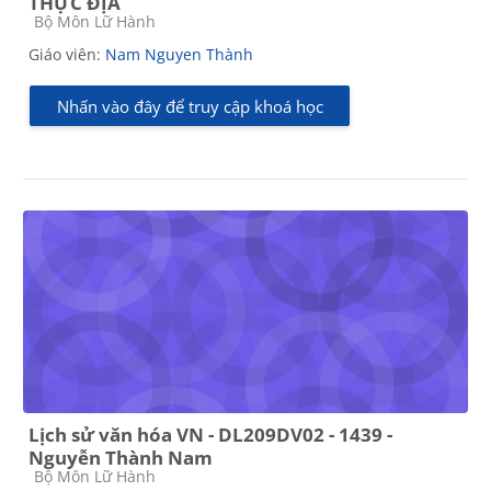
THỰC ĐỊA
Các loại khóa học
Bộ Môn Lữ Hành
Giáo viên:
Nam Nguyen Thành
Nhấn vào đây để truy cập khoá học
Lịch sử văn hóa VN - DL209DV02 - 1439 -
Nguyễn Thành Nam
Các loại khóa học
Bộ Môn Lữ Hành