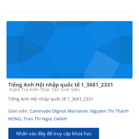
Tiếng Anh Hội nhập quốc tế 1_3681_2331
Các loại khóa học
Kiểm Tra Kiến Thức Tân Sinh Viên
Tiếng Anh Hội nhập quốc tế 1_3681_2331
Giáo viên:
Caminade Dignos Marianne
,
Nguyen Thi Thanh
HONG
,
Tran Thi Ngoc OANH
Nhấn vào đây để truy cập khoá học