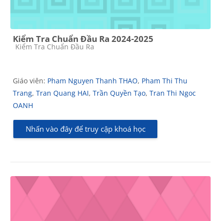
Kiểm Tra Chuẩn Đầu Ra 2024-2025
Các loại khóa học
Kiểm Tra Chuẩn Đầu Ra
Giáo viên:
Pham Nguyen Thanh THAO
,
Pham Thi Thu
Trang
,
Tran Quang HAI
,
Trần Quyền Tạo
,
Tran Thi Ngoc
OANH
Nhấn vào đây để truy cập khoá học