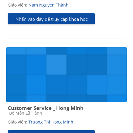
Giáo viên:
Nam Nguyen Thành
Nhấn vào đây để truy cập khoá học
Customer Service _ Hong Minh
Các loại khóa học
Bộ Môn Lữ Hành
Giáo viên:
Truong Thi Hong Minh