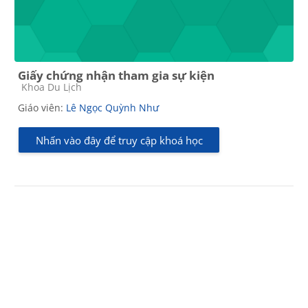
Giấy chứng nhận tham gia sự kiện
Các loại khóa học
Khoa Du Lịch
Giáo viên:
Lê Ngọc Quỳnh Như
Nhấn vào đây để truy cập khoá học