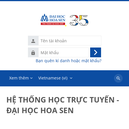
Chuyển tới nội dung chính
Tên
tài
Mật
khoản
Đăng
khẩu
Bạn quên kí danh hoặc mật khẩu?
nhập
Xem thêm
Vietnamese ‎(vi)‎
Tìm
kiếm
khoá
HỆ THỐNG HỌC TRỰC TUYẾN -
học
ĐẠI HỌC HOA SEN