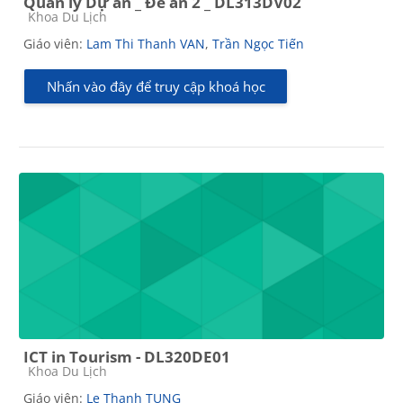
Quản lý Dự án _ Đề án 2 _ DL313DV02
Các loại khóa học
Khoa Du Lịch
Giáo viên:
Lam Thi Thanh VAN
,
Trần Ngọc Tiến
Nhấn vào đây để truy cập khoá học
ICT in Tourism - DL320DE01
Các loại khóa học
Khoa Du Lịch
Giáo viên:
Le Thanh TUNG