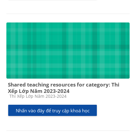
Shared teaching resources for category: Thi
Xếp Lớp Năm 2023-2024
Các loại khóa học
Thi Xếp Lớp Năm 2023-2024
Nhấn vào đây để truy cập khoá học