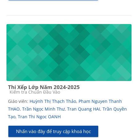
Thi Xếp Lớp Năm 2024-2025
Các loại khóa học
Kiểm tra Chuẩn Đầu Vào
Giáo viên:
Huỳnh Thị Thạch Thảo
,
Pham Nguyen Thanh
THAO
,
Trần Ngọc Minh Thư
,
Tran Quang HAI
,
Trần Quyền
Tạo
,
Tran Thi Ngoc OANH
Nhấn vào đây để truy cập khoá học