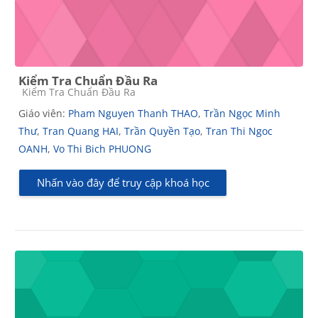
Kiểm Tra Chuẩn Đầu Ra
Các loại khóa học
Kiểm Tra Chuẩn Đầu Ra
Giáo viên:
Pham Nguyen Thanh THAO
,
Trần Ngọc Minh
Thư
,
Tran Quang HAI
,
Trần Quyền Tạo
,
Tran Thi Ngoc
OANH
,
Vo Thi Bich PHUONG
Nhấn vào đây để truy cập khoá học