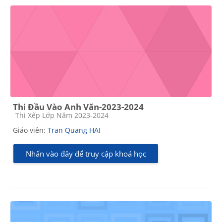
Thi Đầu Vào Anh Văn-2023-2024
Các loại khóa học
Thi Xếp Lớp Năm 2023-2024
Giáo viên:
Tran Quang HAI
Nhấn vào đây để truy cập khoá học