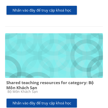
Nhấn vào đây để truy cập khoá học
Shared teaching resources for category: Bộ
Môn Khách Sạn
Các loại khóa học
Bộ Môn Khách Sạn
Nhấn vào đây để truy cập khoá học