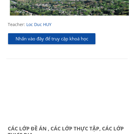
Teacher:
Loc Duc HUY
Nhấn vào đây để truy cập khoá học
CÁC LỚP ĐỀ ÁN , CÁC LỚP THỰC TẬP, CÁC LỚP