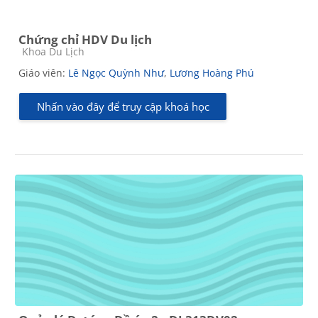
Chứng chỉ HDV Du lịch
Các loại khóa học
Khoa Du Lịch
Giáo viên:
Lê Ngọc Quỳnh Như
,
Lương Hoàng Phú
Nhấn vào đây để truy cập khoá học