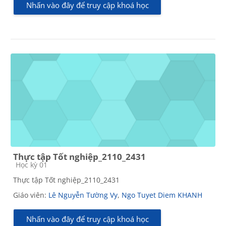
Nhấn vào đây để truy cập khoá học
Thực tập Tốt nghiệp_2110_2431
Các loại khóa học
Học kỳ 01
Thực tập Tốt nghiệp_2110_2431
Giáo viên:
Lê Nguyễn Tường Vy
,
Ngo Tuyet Diem KHANH
Nhấn vào đây để truy cập khoá học