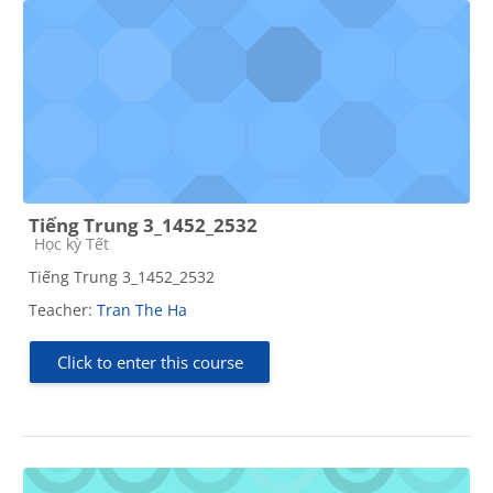
Tiếng Trung 3_1452_2532
Course category
Học kỳ Tết
Tiếng Trung 3_1452_2532
Teacher:
Tran The Ha
Click to enter this course