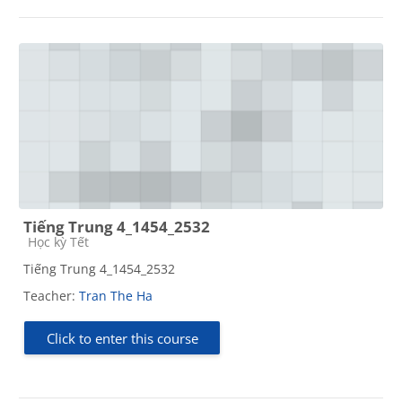
Tiếng Trung 4_1454_2532
Course category
Học kỳ Tết
Tiếng Trung 4_1454_2532
Teacher:
Tran The Ha
Click to enter this course