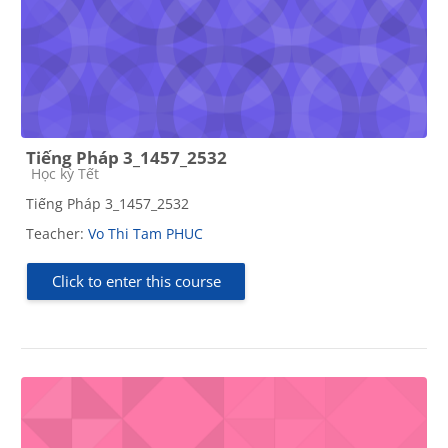
Tiếng Pháp 3_1457_2532
Course category
Học kỳ Tết
Tiếng Pháp 3_1457_2532
Teacher:
Vo Thi Tam PHUC
Click to enter this course