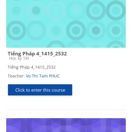
Tiếng Pháp 4_1415_2532
Course category
Học kỳ Tết
Tiếng Pháp 4_1415_2532
Teacher:
Vo Thi Tam PHUC
Click to enter this course