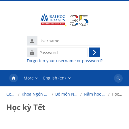
Skip to main content
Username
Password
Log
Forgotten your username or password?
in
More
English ‎(en)‎
Search
courses
Courses
Khoa Ngôn Ngữ - Tâm Lý
Bộ môn Ngoại ngữ 2
Năm học 2025-2026
Học kỳ Tết
Học kỳ Tết