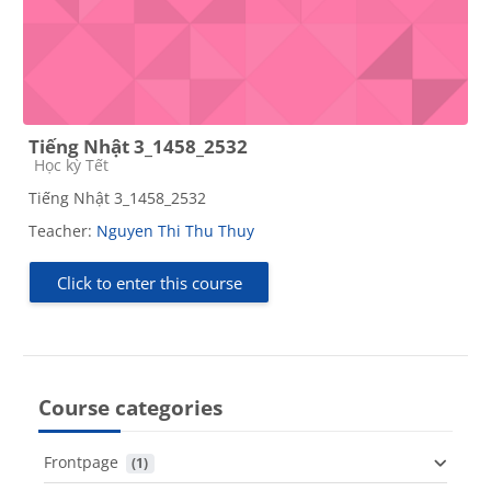
Tiếng Nhật 3_1458_2532
Course category
Học kỳ Tết
Tiếng Nhật 3_1458_2532
Teacher:
Nguyen Thi Thu Thuy
Click to enter this course
Course categories
Frontpage
 (1)