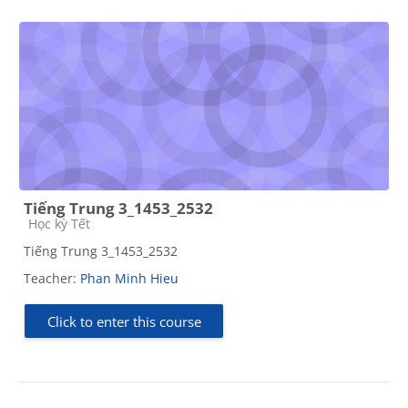
Tiếng Trung 3_1453_2532
Course category
Học kỳ Tết
Tiếng Trung 3_1453_2532
Teacher:
Phan Minh Hieu
Click to enter this course