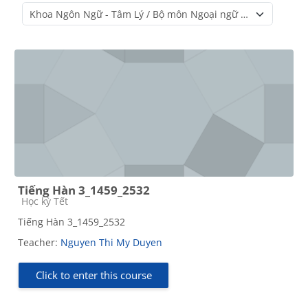
Course categories
Tiếng Hàn 3_1459_2532
Course category
Học kỳ Tết
Tiếng Hàn 3_1459_2532
Teacher:
Nguyen Thi My Duyen
Click to enter this course