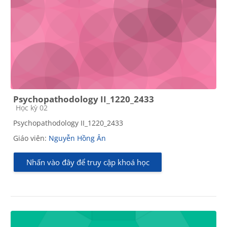
Psychopathodology II_1220_2433
Các loại khóa học
Học kỳ 02
Psychopathodology II_1220_2433
Giáo viên:
Nguyễn Hồng Ân
Nhấn vào đây để truy cập khoá học