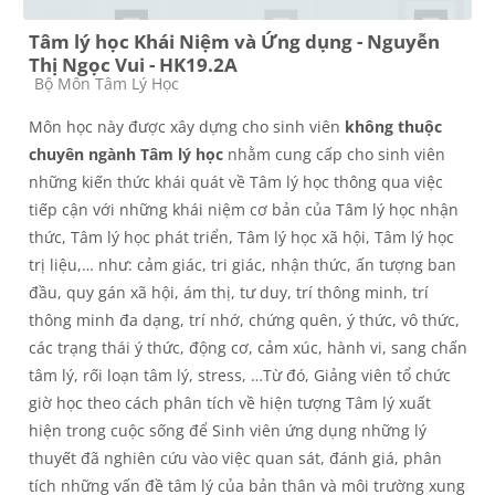
Tâm lý học Khái Niệm và Ứng dụng - Nguyễn
Thị Ngọc Vui - HK19.2A
Các loại khóa học
Bộ Môn Tâm Lý Học
Môn học này được xây dựng cho sinh viên
không thuộc
chuyên ngành Tâm lý học
nhằm cung cấp cho sinh viên
những kiến thức khái quát về Tâm lý học thông qua việc
tiếp cận với những khái niệm cơ bản của Tâm lý học nhận
thức, Tâm lý học phát triển, Tâm lý học xã hội, Tâm lý học
trị liệu,… như: cảm giác, tri giác, nhận thức, ấn tượng ban
đầu, quy gán xã hội, ám thị, tư duy, trí thông minh, trí
thông minh đa dạng, trí nhớ, chứng quên, ý thức, vô thức,
các trạng thái ý thức, động cơ, cảm xúc, hành vi, sang chấn
tâm lý, rối loạn tâm lý, stress, …Từ đó, Giảng viên tổ chức
giờ học theo cách phân tích về hiện tượng Tâm lý xuất
hiện trong cuộc sống để Sinh viên ứng dụng những lý
thuyết đã nghiên cứu vào việc quan sát, đánh giá, phân
tích những vấn đề tâm lý của bản thân và môi trường xung