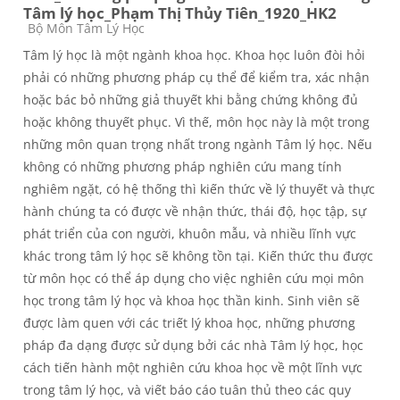
Tâm lý học_Phạm Thị Thủy Tiên_1920_HK2
Các loại khóa học
Bộ Môn Tâm Lý Học
Tâm lý học là một ngành khoa học. Khoa học luôn đòi hỏi
phải có những phương pháp cụ thể để kiểm tra, xác nhận
hoặc bác bỏ những giả thuyết khi bằng chứng không đủ
hoặc không thuyết phục. Vì thế, môn học này là một trong
những môn quan trọng nhất trong ngành Tâm lý học. Nếu
không có những phương pháp nghiên cứu mang tính
nghiêm ngặt, có hệ thống thì kiến thức về lý thuyết và thực
hành chúng ta có được về nhận thức, thái độ, học tập, sự
phát triển của con người, khuôn mẫu, và nhiều lĩnh vực
khác trong tâm lý học sẽ không tồn tại. Kiến thức thu được
từ môn học có thể áp dụng cho việc nghiên cứu mọi môn
học trong tâm lý học và khoa học thần kinh. Sinh viên sẽ
được làm quen với các triết lý khoa học, những phương
pháp đa dạng được sử dụng bởi các nhà Tâm lý học, học
cách tiến hành một nghiên cứu khoa học về một lĩnh vực
trong tâm lý học, và viết báo cáo tuân thủ theo các quy