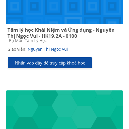
Tâm lý học Khái Niệm và Ứng dụng - Nguyễn
Thị Ngọc Vui - HK19.2A - 0100
Các loại khóa học
Bộ Môn Tâm Lý Học
Giáo viên:
Nguyen Thi Ngoc Vui
Nhấn vào đây để truy cập khoá học