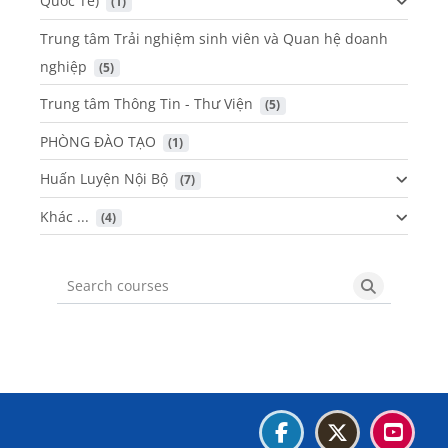
Quốc Tế)
 (1)
Trung tâm Trải nghiệm sinh viên và Quan hệ doanh
nghiệp
 (5)
Trung tâm Thông Tin - Thư Viện
 (5)
PHÒNG ĐÀO TẠO
 (1)
Huấn Luyện Nội Bộ
 (7)
Khác ...
 (4)
Search courses
Search cou
Các khối
Các khối
Các khối
Các khối