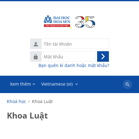
Chuyển tới nội dung chính
Tên
tài
Mật
khoản
Đăng
khẩu
Bạn quên kí danh hoặc mật khẩu?
nhập
Xem thêm
Vietnamese ‎(vi)‎
Tìm
kiếm
Khoá học
Khoa Luật
khoá
học
Khoa Luật