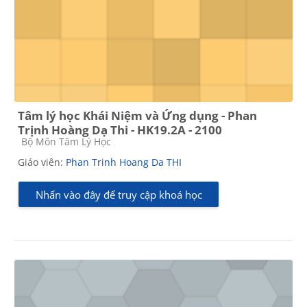
Tâm lý học Khái Niệm và Ứng dụng - Phan
Trịnh Hoàng Dạ Thi - HK19.2A - 2100
Các loại khóa học
Bộ Môn Tâm Lý Học
Giáo viên:
Phan Trinh Hoang Da THI
Nhấn vào đây để truy cập khoá học