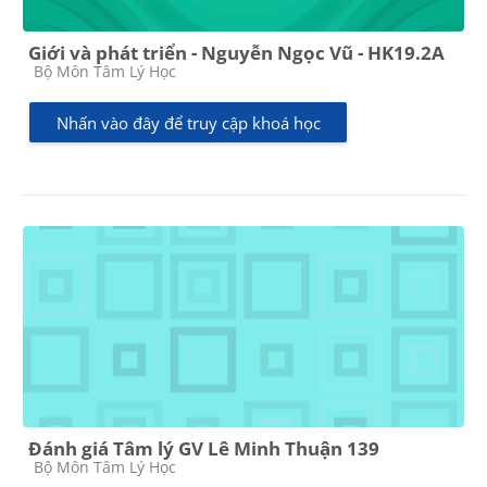
Giới và phát triển - Nguyễn Ngọc Vũ - HK19.2A
Các loại khóa học
Bộ Môn Tâm Lý Học
Nhấn vào đây để truy cập khoá học
Đánh giá Tâm lý GV Lê Minh Thuận 139
Các loại khóa học
Bộ Môn Tâm Lý Học