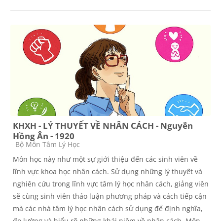
KHXH - LÝ THUYẾT VỀ NHÂN CÁCH - Nguyễn
Hồng Ân - 1920
Các loại khóa học
Bộ Môn Tâm Lý Học
Môn học này như một sự giới thiệu đến các sinh viên về
lĩnh vực khoa học nhân cách. Sử dụng những lý thuyết và
nghiên cứu trong lĩnh vực tâm lý học nhân cách, giảng viên
sẽ cùng sinh viên thảo luận phương pháp và cách tiếp cận
mà các nhà tâm lý học nhân cách sử dụng để định nghĩa,
đo lường và hiểu rõ những khái niệm về nhân cách. Môn