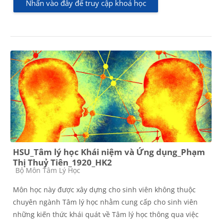
Nhấn vào đây để truy cập khoá học
HSU_Tâm lý học Khái niệm và Ứng dụng_Phạm
Thị Thuỷ Tiên_1920_HK2
Các loại khóa học
Bộ Môn Tâm Lý Học
Môn học này được xây dựng cho sinh viên không thuộc
chuyên ngành Tâm lý học nhằm cung cấp cho sinh viên
những kiến thức khái quát về Tâm lý học thông qua việc