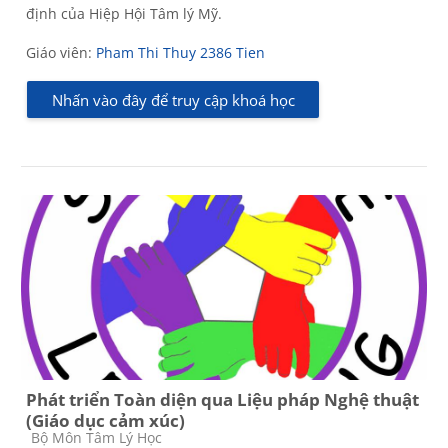
định của Hiệp Hội Tâm lý Mỹ.
Giáo viên:
Pham Thi Thuy 2386 Tien
Nhấn vào đây để truy cập khoá học
Phát triển Toàn diện qua Liệu pháp Nghệ thuật
(Giáo dục cảm xúc)
Các loại khóa học
Bộ Môn Tâm Lý Học