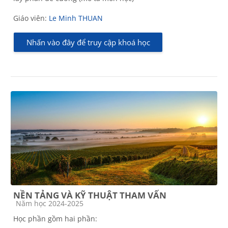
Giáo viên:
Le Minh THUAN
Nhấn vào đây để truy cập khoá học
NỀN TẢNG VÀ KỸ THUẬT THAM VẤN
Các loại khóa học
Năm học 2024-2025
Học phần gồm hai phần: