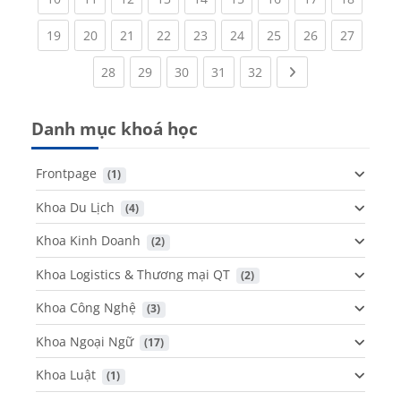
(current)
(current)
(current)
(current)
(current)
(current)
(current)
(current)
(current
19
20
21
22
23
24
25
26
27
(current)
(current)
(current)
(current)
(current)
Next page
28
29
30
31
32
Danh mục khoá học
Frontpage
 (1)
Khoa Du Lịch
 (4)
Khoa Kinh Doanh
 (2)
Khoa Logistics & Thương mại QT
 (2)
Khoa Công Nghệ
 (3)
Khoa Ngoại Ngữ
 (17)
Khoa Luật
 (1)