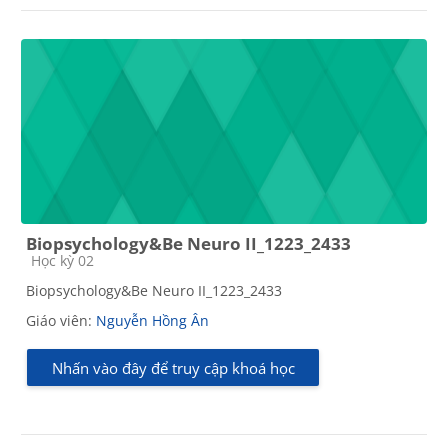
Biopsychology&Be Neuro II_1223_2433
Các loại khóa học
Học kỳ 02
Biopsychology&Be Neuro II_1223_2433
Giáo viên:
Nguyễn Hồng Ân
Nhấn vào đây để truy cập khoá học