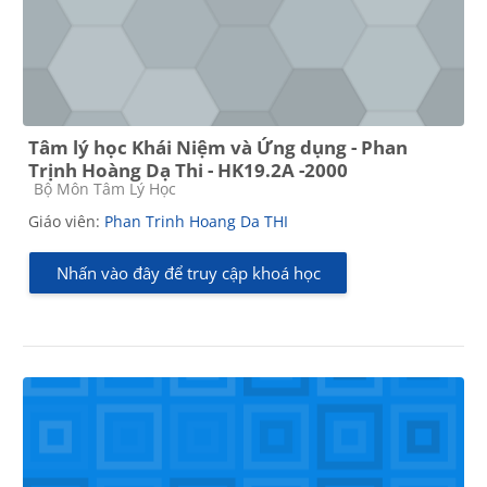
Tâm lý học Khái Niệm và Ứng dụng - Phan
Trịnh Hoàng Dạ Thi - HK19.2A -2000
Các loại khóa học
Bộ Môn Tâm Lý Học
Giáo viên:
Phan Trinh Hoang Da THI
Nhấn vào đây để truy cập khoá học