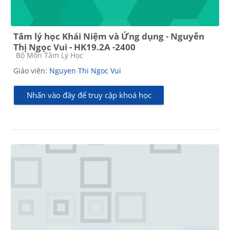
Tâm lý học Khái Niệm và Ứng dụng - Nguyễn
Thị Ngọc Vui - HK19.2A -2400
Các loại khóa học
Bộ Môn Tâm Lý Học
Giáo viên:
Nguyen Thi Ngoc Vui
Nhấn vào đây để truy cập khoá học