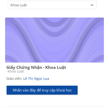
Danh mục khoá học
Giấy Chứng Nhận - Khoa Luật
Các loại khóa học
Khoa Luật
Giáo viên:
Lê Thị Ngọc Lụa
Nhấn vào đây để truy cập khoá học