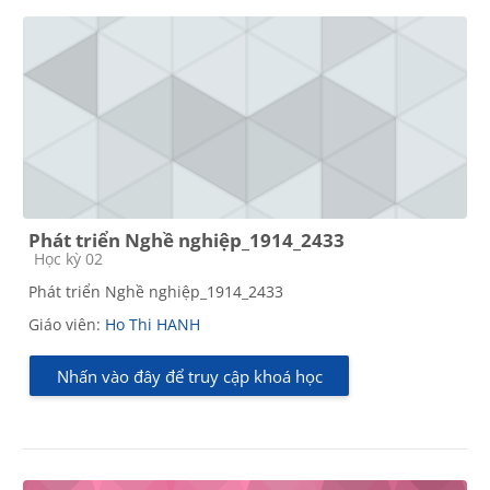
Phát triển Nghề nghiệp_1914_2433
Các loại khóa học
Học kỳ 02
Phát triển Nghề nghiệp_1914_2433
Giáo viên:
Ho Thi HANH
Nhấn vào đây để truy cập khoá học