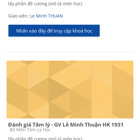
lấy phần đề cương (mô tả môn học)
Giáo viên:
Le Minh THUAN
Nhấn vào đây để truy cập khoá học
Đánh giá Tâm lý - GV Lê Minh Thuận HK 1931
Các loại khóa học
Bộ Môn Tâm Lý Học
lấy phần đề cương (mô tả môn học)