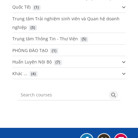
Quốc Tế)
 (1)
Trung tâm Trải nghiệm sinh viên và Quan hệ doanh
nghiệp
 (5)
Trung tâm Thông Tin - Thư Viện
 (5)
PHÒNG ĐÀO TẠO
 (1)
Huấn Luyện Nội Bộ
 (7)
Khác ...
 (4)
Search courses
Search cou
Blocks
Blocks
Blocks
Blocks