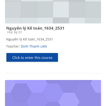
Nguyên lý Kế toán_1634_2531
Course category
Học kỳ 01
Nguyên lý Kế toán_1634_2531
Teacher:
Dinh Thanh LAN
Click to enter this course