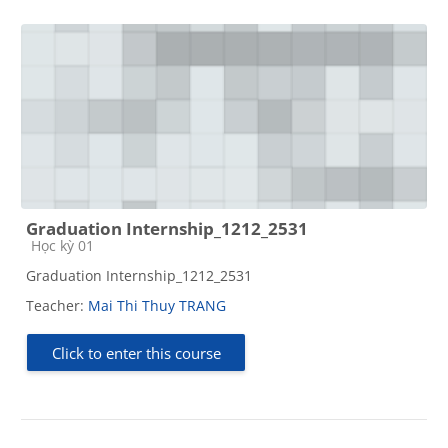
Graduation Internship_1212_2531
Course category
Học kỳ 01
Graduation Internship_1212_2531
Teacher:
Mai Thi Thuy TRANG
Click to enter this course