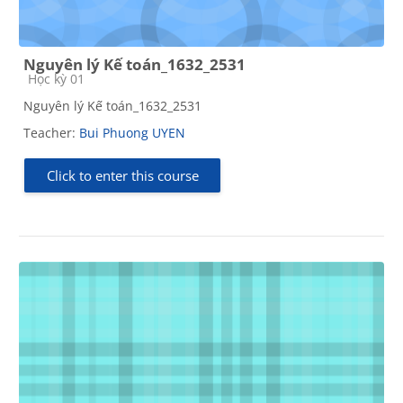
Nguyên lý Kế toán_1632_2531
Course category
Học kỳ 01
Nguyên lý Kế toán_1632_2531
Teacher:
Bui Phuong UYEN
Click to enter this course