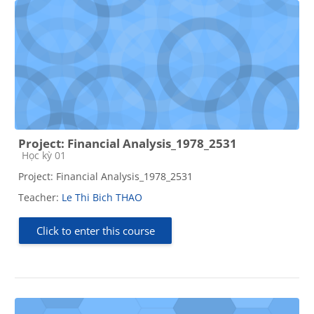
Project: Financial Analysis_1978_2531
Course category
Học kỳ 01
Project: Financial Analysis_1978_2531
Teacher:
Le Thi Bich THAO
Click to enter this course