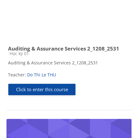
Auditing & Assurance Services 2_1208_2531
Course category
Học kỳ 01
Auditing & Assurance Services 2_1208_2531
Teacher:
Do Thi Le THU
Click to enter this course