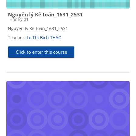
Nguyên lý Kế toán_1631_2531
Course category
Học kỳ 01
Nguyên lý Kế toán_1631_2531
Teacher:
Le Thi Bich THAO
Click to enter this course