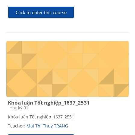
Click to enter this course
Khóa luận Tốt nghiệp_1637_2531
Course category
Học kỳ 01
Khóa luận Tốt nghiệp_1637_2531
Teacher:
Mai Thi Thuy TRANG