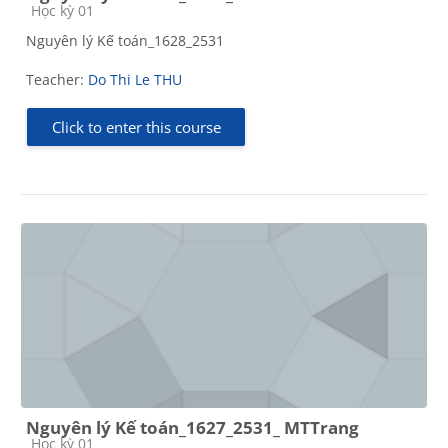
Course category
Học kỳ 01
Nguyên lý Kế toán_1628_2531
Teacher:
Do Thi Le THU
Click to enter this course
Nguyên lý Kế toán_1627_2531_ MTTrang
Course category
Học kỳ 01