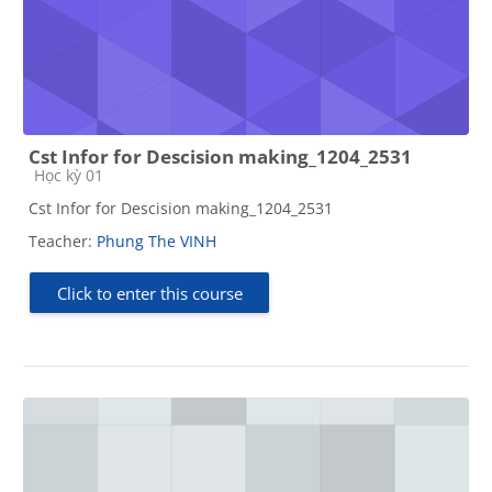
Cst Infor for Descision making_1204_2531
Course category
Học kỳ 01
Cst Infor for Descision making_1204_2531
Teacher:
Phung The VINH
Click to enter this course