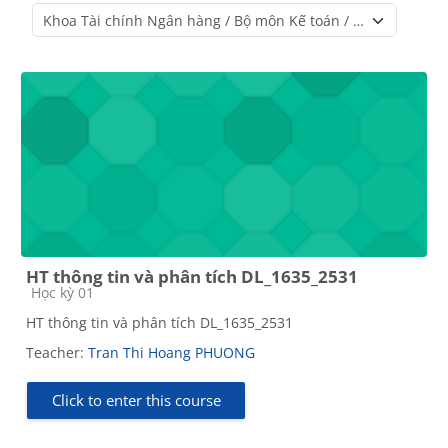
Course categories
HT thông tin và phân tích DL_1635_2531
Course category
Học kỳ 01
HT thông tin và phân tích DL_1635_2531
Teacher:
Tran Thi Hoang PHUONG
Click to enter this course