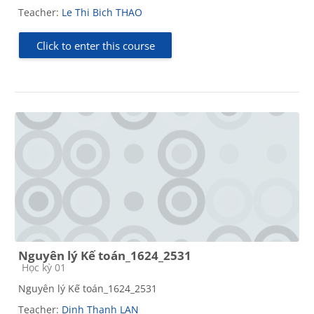
Teacher:
Le Thi Bich THAO
Click to enter this course
Nguyên lý Kế toán_1624_2531
Course category
Học kỳ 01
Nguyên lý Kế toán_1624_2531
Teacher:
Dinh Thanh LAN