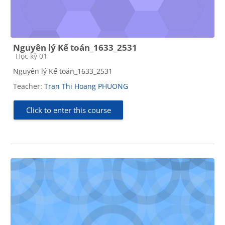
Nguyên lý Kế toán_1633_2531
Course category
Học kỳ 01
Nguyên lý Kế toán_1633_2531
Teacher:
Tran Thi Hoang PHUONG
Click to enter this course