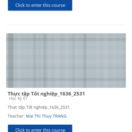
Click to enter this course
Thực tập Tốt nghiệp_1636_2531
Course category
Học kỳ 01
Thực tập Tốt nghiệp_1636_2531
Teacher:
Mai Thi Thuy TRANG
Click to enter this course