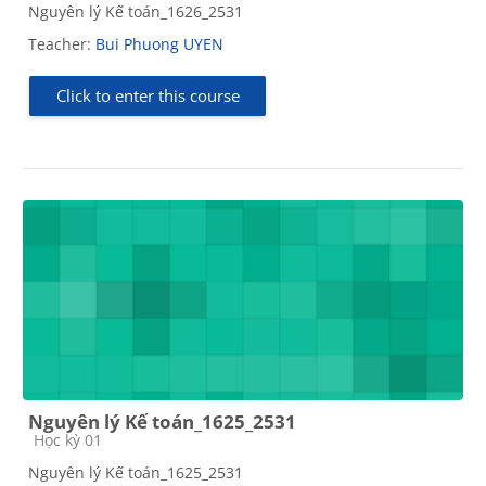
Nguyên lý Kế toán_1626_2531
Teacher:
Bui Phuong UYEN
Click to enter this course
Nguyên lý Kế toán_1625_2531
Course category
Học kỳ 01
Nguyên lý Kế toán_1625_2531