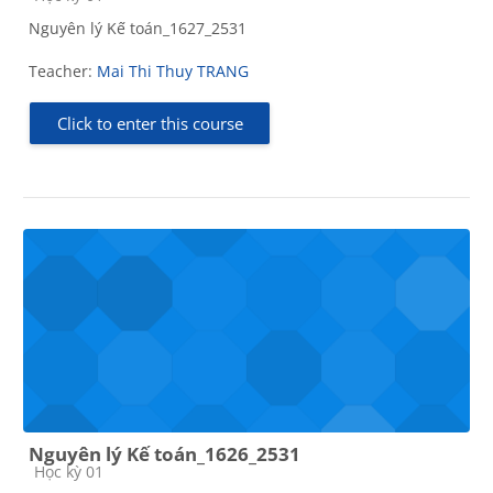
Nguyên lý Kế toán_1627_2531
Teacher:
Mai Thi Thuy TRANG
Click to enter this course
Nguyên lý Kế toán_1626_2531
Course category
Học kỳ 01