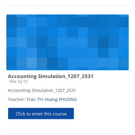
Accounting Simulation_1207_2531
Course category
Học kỳ 01
Accounting Simulation_1207_2531
Teacher:
Tran Thi Hoang PHUONG
Click to enter this course