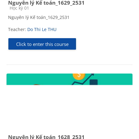
Nguyên lý Kế toán_1629_2531
Course category
Học kỳ 01
Nguyên lý Kế toán_1629_2531
Teacher:
Do Thi Le THU
Click to enter this course
Nguyên lý Kế toán_1628_2531