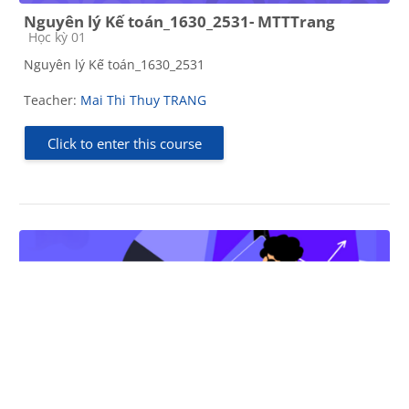
Nguyên lý Kế toán_1630_2531- MTTTrang
Course category
Học kỳ 01
Nguyên lý Kế toán_1630_2531
Teacher:
Mai Thi Thuy TRANG
Click to enter this course