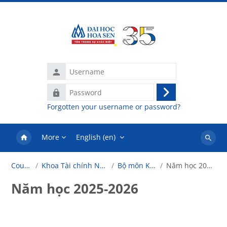
Skip to main content
Username
Password
Log
Forgotten your username or password?
in
More
English ‎(en)‎
Search
courses
Courses
Khoa Tài chính Ngân hàng
Bộ môn Kế toán
Năm học 2025-2026
Năm học 2025-2026