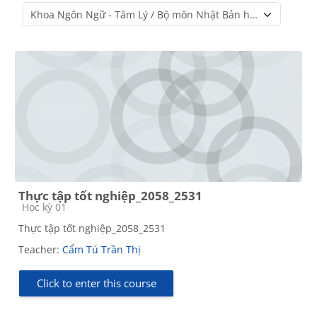
Course categories
Thực tập tốt nghiệp_2058_2531
Course category
Học kỳ 01
Thực tập tốt nghiệp_2058_2531
Teacher:
Cẩm Tú Trần Thị
Click to enter this course