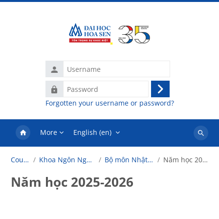
Skip to main content
Username
Password
Log
Forgotten your username or password?
in
More
English ‎(en)‎
Search
courses
Courses
Khoa Ngôn Ngữ - Tâm Lý
Bộ môn Nhật Bản học
Năm học 2025-2026
Năm học 2025-2026