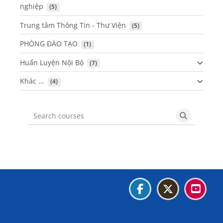
nghiệp
 (5)
Trung tâm Thông Tin - Thư Viện
 (5)
PHÒNG ĐÀO TẠO
 (1)
Huấn Luyện Nội Bộ
 (7)
Khác ...
 (4)
Search courses
Search cou
Blocks
Blocks
Blocks
Blocks
Data retention summary