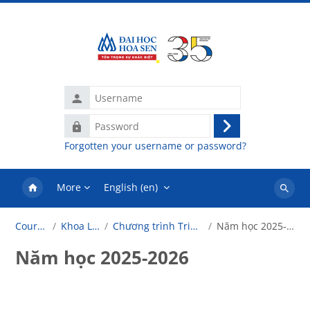
Skip to main content
Username
Password
Log
Forgotten your username or password?
in
More
English ‎(en)‎
Search
courses
Courses
Khoa Luật
Chương trình Triết học
Năm học 2025-2026
Năm học 2025-2026