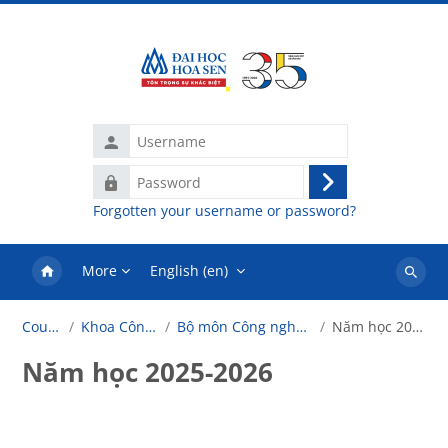
Skip to main content
Username
Password
Log
Forgotten your username or password?
in
More
English ‎(en)‎
Search
courses
Courses
Khoa Công Nghệ
Bộ môn Công nghệ thông tin
Năm học 2025-2026
Năm học 2025-2026