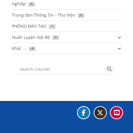
nghiệp
 (5)
Trung tâm Thông Tin - Thư Viện
 (5)
PHÒNG ĐÀO TẠO
 (1)
Huấn Luyện Nội Bộ
 (7)
Khác ...
 (4)
Search courses
Search cou
Blocks
Blocks
Blocks
Blocks
Data retention summary