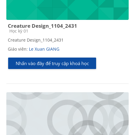
Creature Design_1104_2431
Các loại khóa học
Học kỳ 01
Creature Design_1104_2431
Giáo viên:
Le Xuan GIANG
Nhấn vào đây để truy cập khoá học