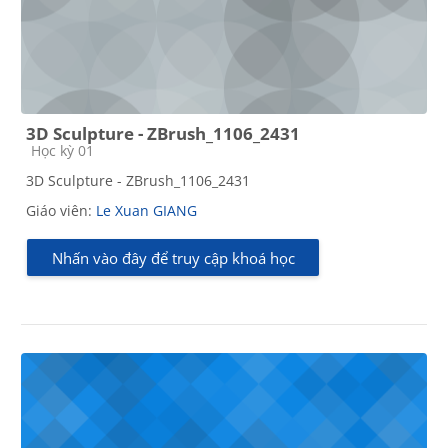
3D Sculpture - ZBrush_1106_2431
Các loại khóa học
Học kỳ 01
3D Sculpture - ZBrush_1106_2431
Giáo viên:
Le Xuan GIANG
Nhấn vào đây để truy cập khoá học