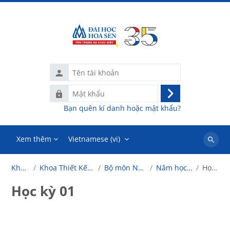
Chuyển tới nội dung chính
Tên
tài
Mật
khoản
Đăng
khẩu
Bạn quên kí danh hoặc mật khẩu?
nhập
Xem thêm
Vietnamese ‎(vi)‎
Tìm
kiếm
Khoá học
Khoa Thiết Kế và Nghệ Thuật
Bộ môn Nghệ thuật số
Năm học 2024-2025
Học kỳ 01
khoá
học
Học kỳ 01