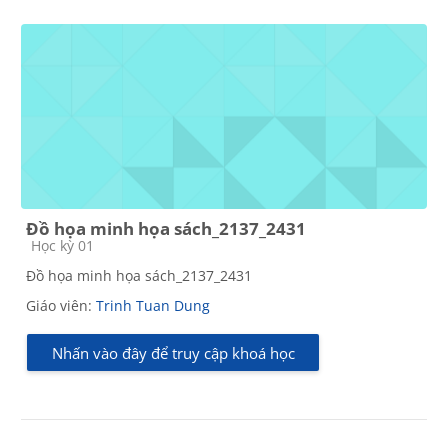
Đồ họa minh họa sách_2137_2431
Các loại khóa học
Học kỳ 01
Đồ họa minh họa sách_2137_2431
Giáo viên:
Trinh Tuan Dung
Nhấn vào đây để truy cập khoá học