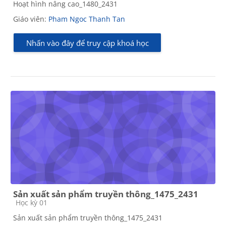
Hoạt hình nâng cao_1480_2431
Giáo viên:
Pham Ngoc Thanh Tan
Nhấn vào đây để truy cập khoá học
Sản xuất sản phẩm truyền thông_1475_2431
Các loại khóa học
Học kỳ 01
Sản xuất sản phẩm truyền thông_1475_2431