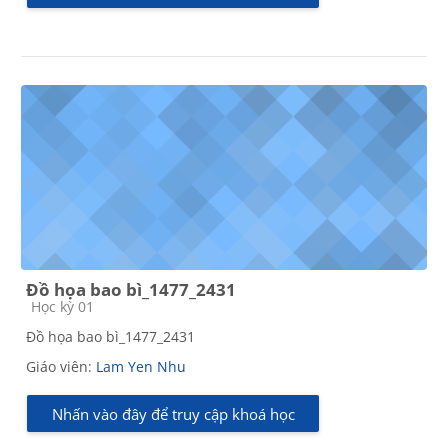
Đồ họa bao bì_1477_2431
Các loại khóa học
Học kỳ 01
Đồ họa bao bì_1477_2431
Giáo viên:
Lam Yen Nhu
Nhấn vào đây để truy cập khoá học