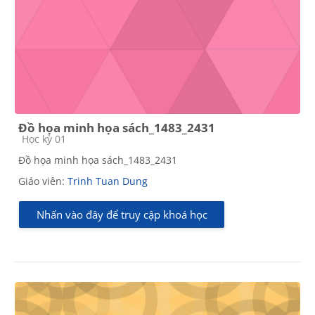
Đồ họa minh họa sách_1483_2431
Các loại khóa học
Học kỳ 01
Đồ họa minh họa sách_1483_2431
Giáo viên:
Trinh Tuan Dung
Nhấn vào đây để truy cập khoá học