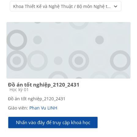
Danh mục khoá học
Đồ án tốt nghiệp_2120_2431
Các loại khóa học
Học kỳ 01
Đồ án tốt nghiệp_2120_2431
Giáo viên:
Phan Vu LINH
Nhấn vào đây để truy cập khoá học