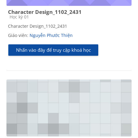
Character Design_1102_2431
Các loại khóa học
Học kỳ 01
Character Design_1102_2431
Giáo viên:
Nguyễn Phước Thiện
Nhấn vào đây để truy cập khoá học