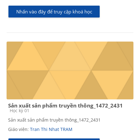
Nhấn vào đây để truy cập khoá học
Sản xuất sản phẩm truyền thông_1472_2431
Các loại khóa học
Học kỳ 01
Sản xuất sản phẩm truyền thông_1472_2431
Giáo viên:
Tran Thi Nhat TRAM