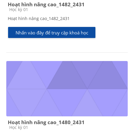
Hoạt hình nâng cao_1482_2431
Các loại khóa học
Học kỳ 01
Hoạt hình nâng cao_1482_2431
Nhấn vào đây để truy cập khoá học
Hoạt hình nâng cao_1480_2431
Các loại khóa học
Học kỳ 01