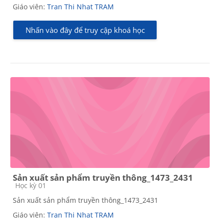
Giáo viên:
Tran Thi Nhat TRAM
Nhấn vào đây để truy cập khoá học
Sản xuất sản phẩm truyền thông_1473_2431
Các loại khóa học
Học kỳ 01
Sản xuất sản phẩm truyền thông_1473_2431
Giáo viên:
Tran Thi Nhat TRAM