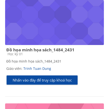
Đồ họa minh họa sách_1484_2431
Các loại khóa học
Học kỳ 01
Đồ họa minh họa sách_1484_2431
Giáo viên:
Trinh Tuan Dung
Nhấn vào đây để truy cập khoá học