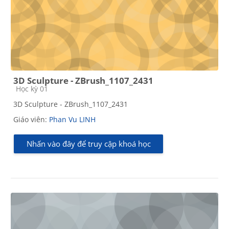
3D Sculpture - ZBrush_1107_2431
Các loại khóa học
Học kỳ 01
3D Sculpture - ZBrush_1107_2431
Giáo viên:
Phan Vu LINH
Nhấn vào đây để truy cập khoá học