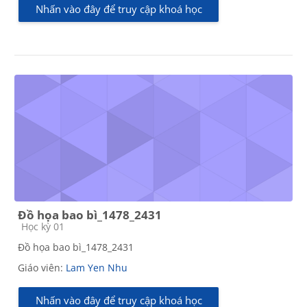
Nhấn vào đây để truy cập khoá học
Đồ họa bao bì_1478_2431
Các loại khóa học
Học kỳ 01
Đồ họa bao bì_1478_2431
Giáo viên:
Lam Yen Nhu
Nhấn vào đây để truy cập khoá học