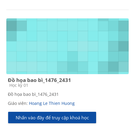
Đồ họa bao bì_1476_2431
Các loại khóa học
Học kỳ 01
Đồ họa bao bì_1476_2431
Giáo viên:
Hoang Le Thien Huong
Nhấn vào đây để truy cập khoá học