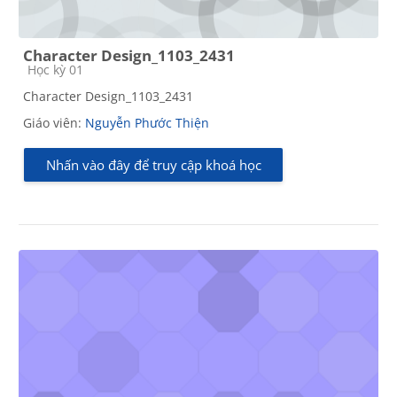
Character Design_1103_2431
Các loại khóa học
Học kỳ 01
Character Design_1103_2431
Giáo viên:
Nguyễn Phước Thiện
Nhấn vào đây để truy cập khoá học