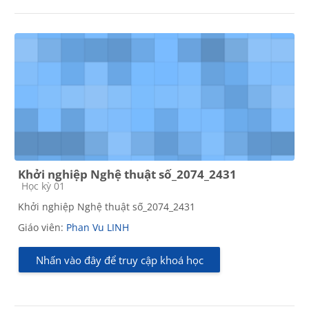
Khởi nghiệp Nghệ thuật số_2074_2431
Các loại khóa học
Học kỳ 01
Khởi nghiệp Nghệ thuật số_2074_2431
Giáo viên:
Phan Vu LINH
Nhấn vào đây để truy cập khoá học