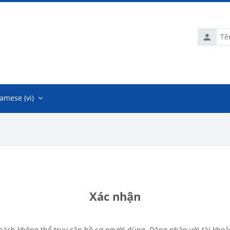
Tên
tài
khoản
amese ‎(vi)‎
Xác nhận
hách không thể truy cập hồ sơ người dùng. Đăng nhập với tài khoả