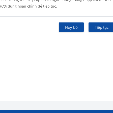
gười dùng hoàn chỉnh để tiếp tục.
Huỷ bỏ
Tiếp tục