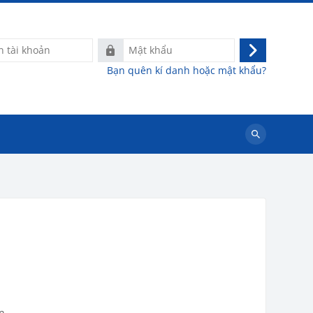
Mật
Đăng
khẩu
Bạn quên kí danh hoặc mật khẩu?
nhập
Tìm
kiếm
khoá
học
n