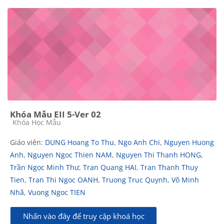
Khóa Mẫu EII 5-Ver 02
Các loại khóa học
Khóa Học Mẫu
Giáo viên:
DUNG Hoang To Thu
,
Ngo Anh Chi
,
Nguyen Huong
Anh
,
Nguyen Ngoc Thien NAM
,
Nguyen Thi Thanh HONG
,
Trần Ngọc Minh Thư
,
Tran Quang HAI
,
Tran Thanh Thuy
Tien
,
Tran Thi Ngoc OANH
,
Truong Truc Quynh
,
Võ Minh
Nhã
,
Vuong Ngoc TIEN
Nhấn vào đây để truy cập khoá học