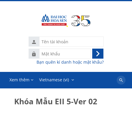
Chuyển tới nội dung chính
Tên
tài
Mật
khoản
Đăng
khẩu
Bạn quên kí danh hoặc mật khẩu?
nhập
Xem thêm
Vietnamese ‎(vi)‎
Tìm
kiếm
khoá
Khóa Mẫu EII 5-Ver 02
học