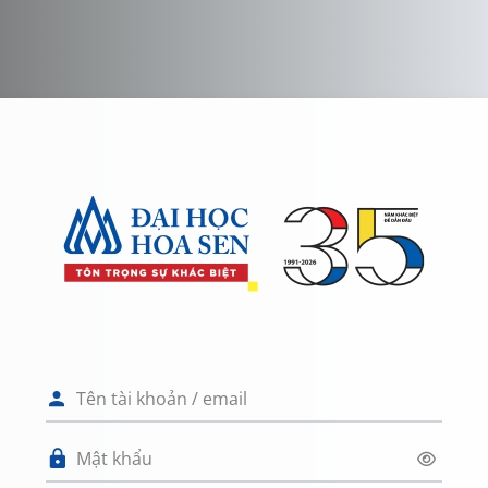
Chuyển tới nội dung chính
Đăng nhập vào 
Tên tài khoản / email
Mật khẩu