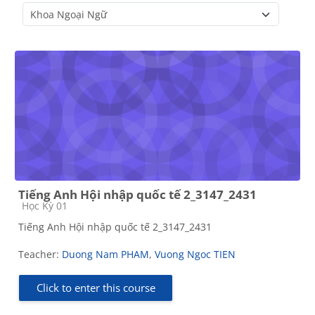
Course categories
Tiếng Anh Hội nhập quốc tế 2_3147_2431
Course category
Học Kỳ 01
Tiếng Anh Hội nhập quốc tế 2_3147_2431
Teacher:
Duong Nam PHAM
,
Vuong Ngoc TIEN
Click to enter this course