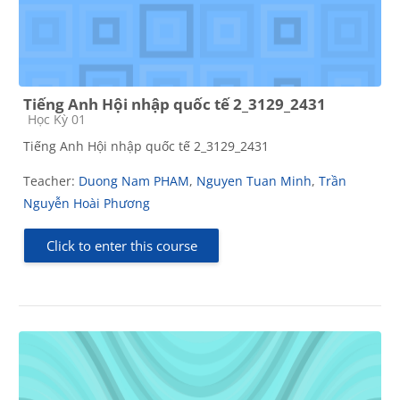
Tiếng Anh Hội nhập quốc tế 2_3129_2431
Course category
Học Kỳ 01
Tiếng Anh Hội nhập quốc tế 2_3129_2431
Teacher:
Duong Nam PHAM
,
Nguyen Tuan Minh
,
Trần
Nguyễn Hoài Phương
Click to enter this course