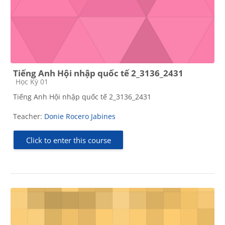
Tiếng Anh Hội nhập quốc tế 2_3136_2431
Course category
Học Kỳ 01
Tiếng Anh Hội nhập quốc tế 2_3136_2431
Teacher:
Donie Rocero Jabines
Click to enter this course