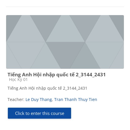
Tiếng Anh Hội nhập quốc tế 2_3144_2431
Course category
Học Kỳ 01
Tiếng Anh Hội nhập quốc tế 2_3144_2431
Teacher:
Le Duy Thang
,
Tran Thanh Thuy Tien
Click to enter this course