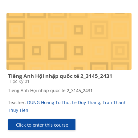
Tiếng Anh Hội nhập quốc tế 2_3145_2431
Course category
Học Kỳ 01
Tiếng Anh Hội nhập quốc tế 2_3145_2431
Teacher:
DUNG Hoang To Thu
,
Le Duy Thang
,
Tran Thanh
Thuy Tien
Click to enter this course