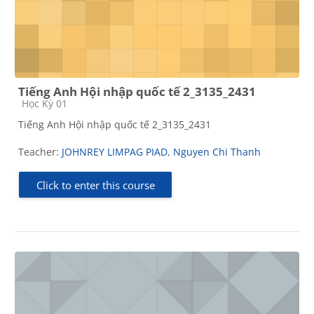
Tiếng Anh Hội nhập quốc tế 2_3135_2431
Course category
Học Kỳ 01
Tiếng Anh Hội nhập quốc tế 2_3135_2431
Teacher:
JOHNREY LIMPAG PIAD
,
Nguyen Chi Thanh
Click to enter this course