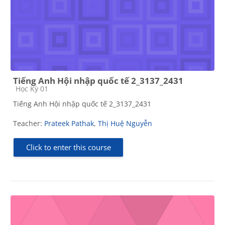
Tiếng Anh Hội nhập quốc tế 2_3137_2431
Course category
Học Kỳ 01
Tiếng Anh Hội nhập quốc tế 2_3137_2431
Teacher:
Prateek Pathak
,
Thị Huệ Nguyễn
Click to enter this course