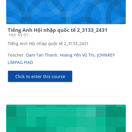
Tiếng Anh Hội nhập quốc tế 2_3133_2431
Course category
Học Kỳ 01
Tiếng Anh Hội nhập quốc tế 2_3133_2431
Teacher:
Dam Tan Thanh
,
Hoàng Yến Vũ Thị
,
JOHNREY
LIMPAG PIAD
Click to enter this course