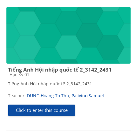
Tiếng Anh Hội nhập quốc tế 2_3142_2431
Course category
Học Kỳ 01
Tiếng Anh Hội nhập quốc tế 2_3142_2431
Teacher:
DUNG Hoang To Thu
,
Palivino Samuel
Click to enter this course