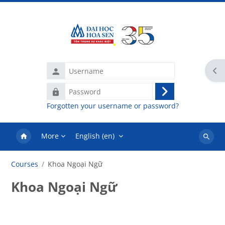
Skip to main content
Username
Ope
Password
Log
Forgotten your username or password?
in
More
English ‎(en)‎
Search
courses
Courses
Khoa Ngoại Ngữ
Khoa Ngoại Ngữ