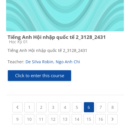
Tiếng Anh Hội nhập quốc tế 2_3128_2431
Course category
Học Kỳ 01
Tiếng Anh Hội nhập quốc tế 2_3128_2431
Teacher:
De Silva Robin
,
Ngo Anh Chi
Click to enter this course
Previous page
(current)
(current)
(current)
(current)
(current)
(current)
(current
1
2
3
4
5
6
7
8
(current)
(current)
(current)
(current)
(current)
(current)
(current)
(current)
Next pa
9
10
11
12
13
14
15
16