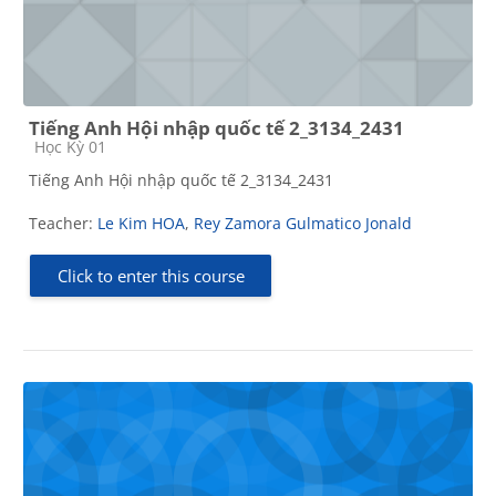
Tiếng Anh Hội nhập quốc tế 2_3134_2431
Course category
Học Kỳ 01
Tiếng Anh Hội nhập quốc tế 2_3134_2431
Teacher:
Le Kim HOA
,
Rey Zamora Gulmatico Jonald
Click to enter this course