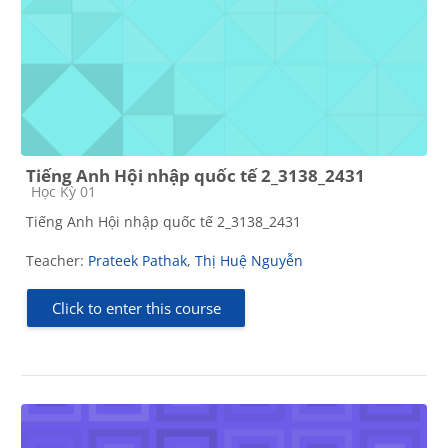
Tiếng Anh Hội nhập quốc tế 2_3138_2431
Course category
Học Kỳ 01
Tiếng Anh Hội nhập quốc tế 2_3138_2431
Teacher:
Prateek Pathak
,
Thị Huệ Nguyễn
Click to enter this course