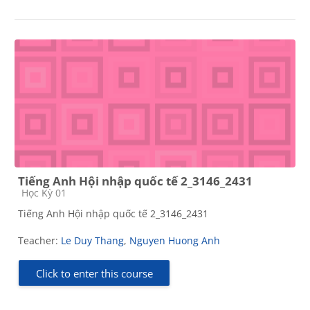
Tiếng Anh Hội nhập quốc tế 2_3146_2431
Course category
Học Kỳ 01
Tiếng Anh Hội nhập quốc tế 2_3146_2431
Teacher:
Le Duy Thang
,
Nguyen Huong Anh
Click to enter this course