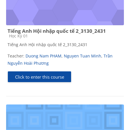
Tiếng Anh Hội nhập quốc tế 2_3130_2431
Course category
Học Kỳ 01
Tiếng Anh Hội nhập quốc tế 2_3130_2431
Teacher:
Duong Nam PHAM
,
Nguyen Tuan Minh
,
Trần
Nguyễn Hoài Phương
Click to enter this course