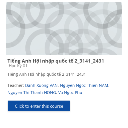
Tiếng Anh Hội nhập quốc tế 2_3141_2431
Course category
Học Kỳ 01
Tiếng Anh Hội nhập quốc tế 2_3141_2431
Teacher:
Danh Xuong VAN
,
Nguyen Ngoc Thien NAM
,
Nguyen Thi Thanh HONG
,
Vo Ngoc Phu
Click to enter this course