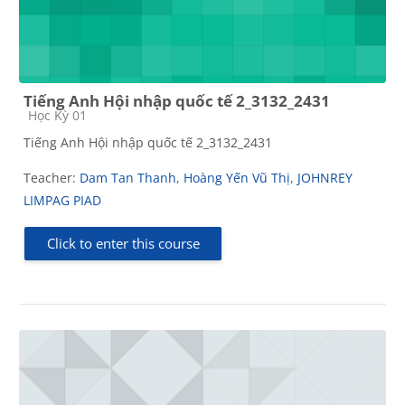
Tiếng Anh Hội nhập quốc tế 2_3132_2431
Course category
Học Kỳ 01
Tiếng Anh Hội nhập quốc tế 2_3132_2431
Teacher:
Dam Tan Thanh
,
Hoàng Yến Vũ Thị
,
JOHNREY
LIMPAG PIAD
Click to enter this course