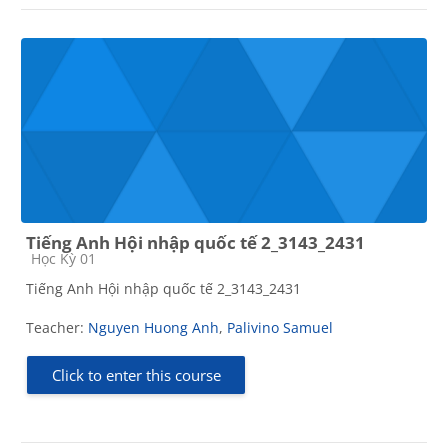
Tiếng Anh Hội nhập quốc tế 2_3143_2431
Course category
Học Kỳ 01
Tiếng Anh Hội nhập quốc tế 2_3143_2431
Teacher:
Nguyen Huong Anh
,
Palivino Samuel
Click to enter this course