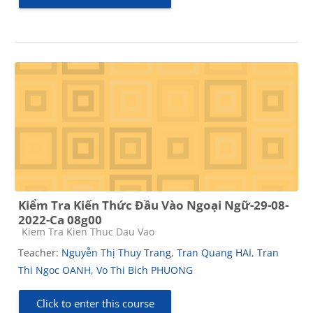
Kiểm Tra Kiến Thức Đầu Vào Ngoại Ngữ-29-08-
2022-Ca 08g00
Course category
Kiem Tra Kien Thuc Dau Vao
Teacher:
Nguyễn Thị Thuy Trang
,
Tran Quang HAI
,
Tran
Thi Ngoc OANH
,
Vo Thi Bich PHUONG
Click to enter this course