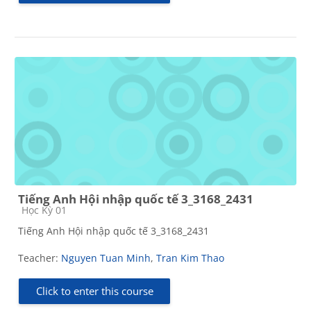
Tiếng Anh Hội nhập quốc tế 3_3168_2431
Course category
Học Kỳ 01
Tiếng Anh Hội nhập quốc tế 3_3168_2431
Teacher:
Nguyen Tuan Minh
,
Tran Kim Thao
Click to enter this course