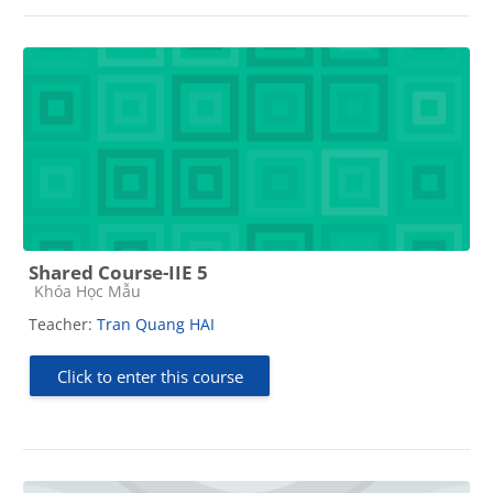
Shared Course-IIE 5
Course category
Khóa Học Mẫu
Teacher:
Tran Quang HAI
Click to enter this course