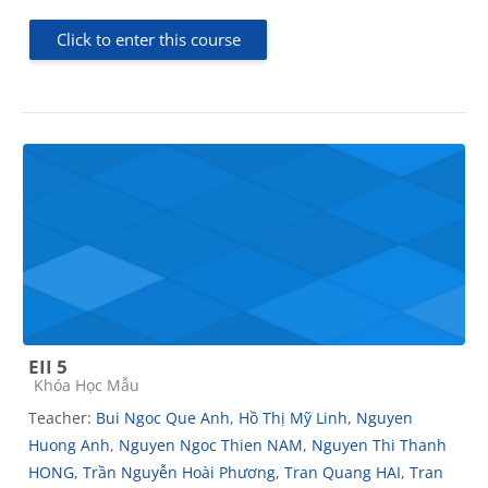
Click to enter this course
EII 5
Course category
Khóa Học Mẫu
Teacher:
Bui Ngoc Que Anh
,
Hồ Thị Mỹ Linh
,
Nguyen
Huong Anh
,
Nguyen Ngoc Thien NAM
,
Nguyen Thi Thanh
HONG
,
Trần Nguyễn Hoài Phương
,
Tran Quang HAI
,
Tran