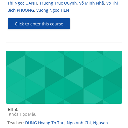
Thi Ngoc OANH
,
Truong Truc Quynh
,
Võ Minh Nhã
,
Vo Thi
Bich PHUONG
,
Vuong Ngoc TIEN
Click to enter this course
EII 4
Course category
Khóa Học Mẫu
Teacher:
DUNG Hoang To Thu
,
Ngo Anh Chi
,
Nguyen