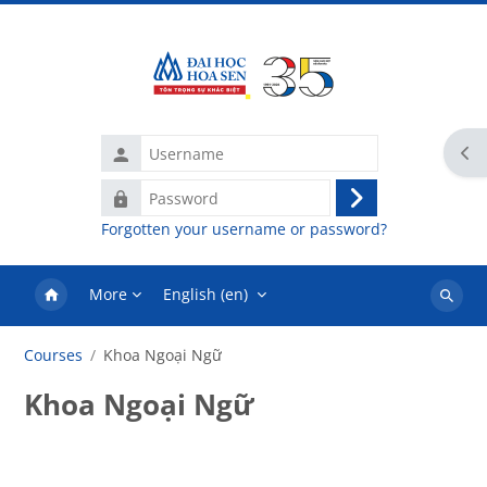
Skip to main content
Username
Ope
Password
Log
Forgotten your username or password?
in
More
English ‎(en)‎
Search
courses
Courses
Khoa Ngoại Ngữ
Khoa Ngoại Ngữ