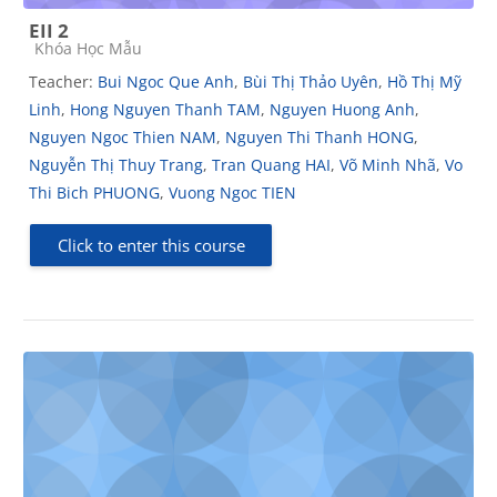
EII 2
Course category
Khóa Học Mẫu
Teacher:
Bui Ngoc Que Anh
,
Bùi Thị Thảo Uyên
,
Hồ Thị Mỹ
Linh
,
Hong Nguyen Thanh TAM
,
Nguyen Huong Anh
,
Nguyen Ngoc Thien NAM
,
Nguyen Thi Thanh HONG
,
Nguyễn Thị Thuy Trang
,
Tran Quang HAI
,
Võ Minh Nhã
,
Vo
Thi Bich PHUONG
,
Vuong Ngoc TIEN
Click to enter this course