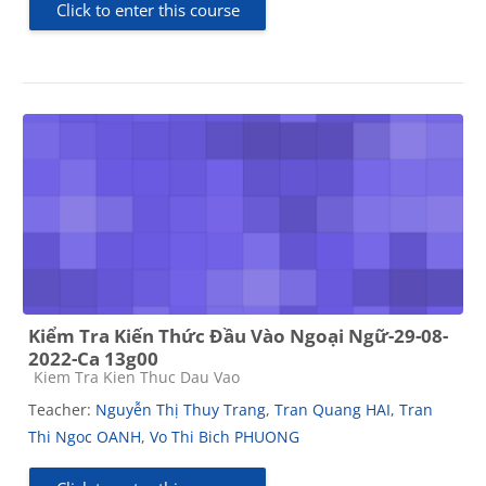
Click to enter this course
Kiểm Tra Kiến Thức Đầu Vào Ngoại Ngữ-29-08-
2022-Ca 13g00
Course category
Kiem Tra Kien Thuc Dau Vao
Teacher:
Nguyễn Thị Thuy Trang
,
Tran Quang HAI
,
Tran
Thi Ngoc OANH
,
Vo Thi Bich PHUONG