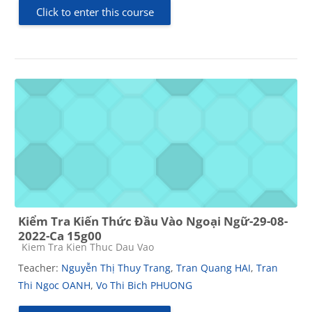
Click to enter this course
Kiểm Tra Kiến Thức Đầu Vào Ngoại Ngữ-29-08-
2022-Ca 15g00
Course category
Kiem Tra Kien Thuc Dau Vao
Teacher:
Nguyễn Thị Thuy Trang
,
Tran Quang HAI
,
Tran
Thi Ngoc OANH
,
Vo Thi Bich PHUONG