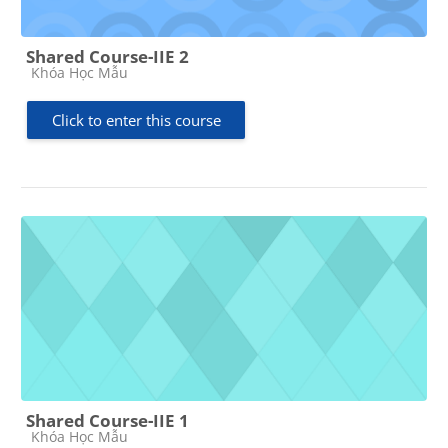
Shared Course-IIE 2
Course category
Khóa Học Mẫu
Click to enter this course
Shared Course-IIE 1
Course category
Khóa Học Mẫu