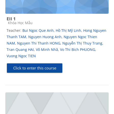
EII 1
Course category
Khóa Học Mẫu
Teacher:
Bui Ngoc Que Anh
,
Hồ Thị Mỹ Linh
,
Hong Nguyen
Thanh TAM
,
Nguyen Huong Anh
,
Nguyen Ngoc Thien
NAM
,
Nguyen Thi Thanh HONG
,
Nguyễn Thị Thuy Trang
,
Tran Quang HAI
,
Võ Minh Nhã
,
Vo Thi Bich PHUONG
,
Vuong Ngoc TIEN
Click to enter this course