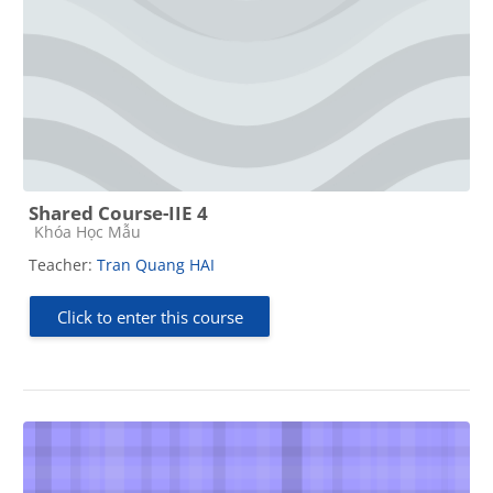
Shared Course-IIE 4
Course category
Khóa Học Mẫu
Teacher:
Tran Quang HAI
Click to enter this course