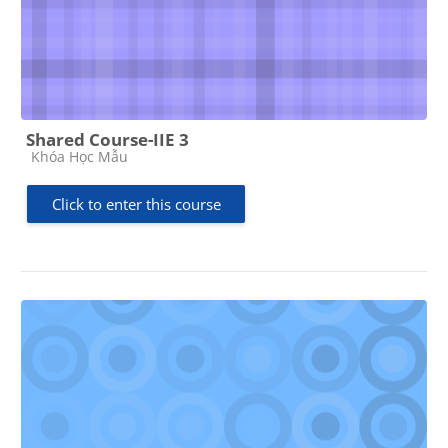
Shared Course-IIE 3
Course category
Khóa Học Mẫu
Click to enter this course