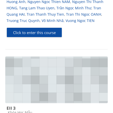
Huong Anh
,
Nguyen Ngoc Thien NAM
,
Nguyen Thi Thanh
HONG
,
Tang Lam Thao Uyen
,
Trần Ngọc Minh Thư
,
Tran
Quang HAI
,
Tran Thanh Thuy Tien
,
Tran Thi Ngoc OANH
,
Truong Truc Quynh
,
Võ Minh Nhã
,
Vuong Ngoc TIEN
Click to enter this course
EII 3
Course category
Khóa Học Mẫu