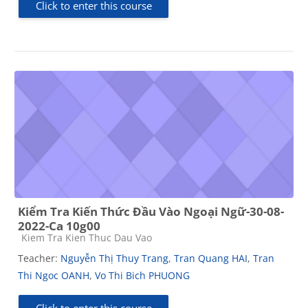
Click to enter this course
Kiểm Tra Kiến Thức Đầu Vào Ngoại Ngữ-30-08-
2022-Ca 10g00
Course category
Kiem Tra Kien Thuc Dau Vao
Teacher:
Nguyễn Thị Thuy Trang
,
Tran Quang HAI
,
Tran
Thi Ngoc OANH
,
Vo Thi Bich PHUONG
Click to enter this course