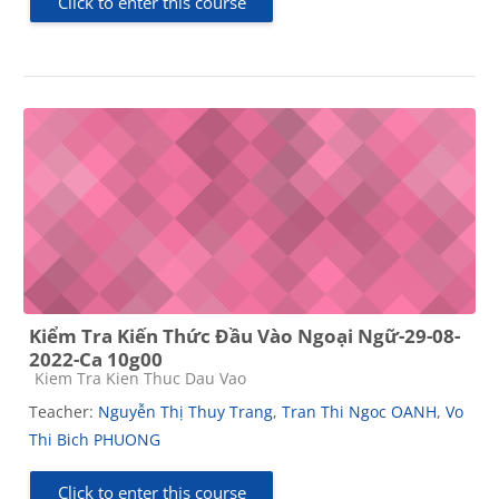
Click to enter this course
Kiểm Tra Kiến Thức Đầu Vào Ngoại Ngữ-29-08-
2022-Ca 10g00
Course category
Kiem Tra Kien Thuc Dau Vao
Teacher:
Nguyễn Thị Thuy Trang
,
Tran Thi Ngoc OANH
,
Vo
Thi Bich PHUONG
Click to enter this course