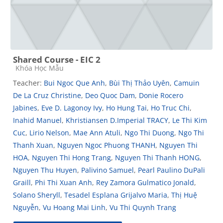
Shared Course - EIC 2
Course category
Khóa Học Mẫu
Teacher:
Bui Ngoc Que Anh
,
Bùi Thị Thảo Uyên
,
Camuin
De La Cruz Christine
,
Deo Quoc Dam
,
Donie Rocero
Jabines
,
Eve D. Lagonoy Ivy
,
Ho Hung Tai
,
Ho Truc Chi
,
Inahid Manuel
,
Khristiansen D.Imperial TRACY
,
Le Thi Kim
Cuc
,
Lirio Nelson
,
Mae Ann Atuli
,
Ngo Thi Duong
,
Ngo Thi
Thanh Xuan
,
Nguyen Ngoc Phuong THANH
,
Nguyen Thi
HOA
,
Nguyen Thi Hong Trang
,
Nguyen Thi Thanh HONG
,
Nguyen Thu Huyen
,
Palivino Samuel
,
Pearl Paulino DuPali
Graill
,
Phi Thi Xuan Anh
,
Rey Zamora Gulmatico Jonald
,
Solano Sheryll
,
Tesadel Esplana Grijalvo Maria
,
Thị Huệ
Nguyễn
,
Vu Hoang Mai Linh
,
Vu Thi Quynh Trang