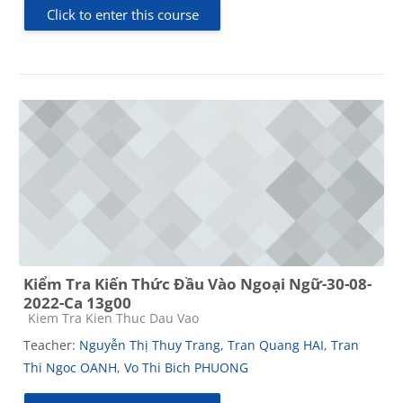
Click to enter this course
Kiểm Tra Kiến Thức Đầu Vào Ngoại Ngữ-30-08-
2022-Ca 13g00
Course category
Kiem Tra Kien Thuc Dau Vao
Teacher:
Nguyễn Thị Thuy Trang
,
Tran Quang HAI
,
Tran
Thi Ngoc OANH
,
Vo Thi Bich PHUONG