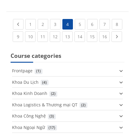
Previous page
(current)
(current)
(current)
(current)
(current)
(current)
(current
1
2
3
4
5
6
7
8
(current)
(current)
(current)
(current)
(current)
(current)
(current)
(current)
Next pa
9
10
11
12
13
14
15
16
Course categories
Frontpage
 (1)
Khoa Du Lịch
 (4)
Khoa Kinh Doanh
 (2)
Khoa Logistics & Thương mại QT
 (2)
Khoa Công Nghệ
 (3)
Khoa Ngoại Ngữ
 (17)