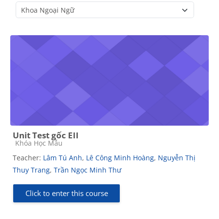
Course categories
Unit Test gốc EII
Course category
Khóa Học Mẫu
Teacher:
Lâm Tú Anh
,
Lê Công Minh Hoàng
,
Nguyễn Thị
Thuy Trang
,
Trần Ngọc Minh Thư
Click to enter this course