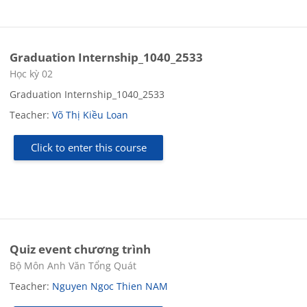
Graduation Internship_1040_2533
Course category
Học kỳ 02
Graduation Internship_1040_2533
Teacher:
Võ Thị Kiều Loan
Click to enter this course
Quiz event chương trình
Course category
Bộ Môn Anh Văn Tổng Quát
Teacher:
Nguyen Ngoc Thien NAM