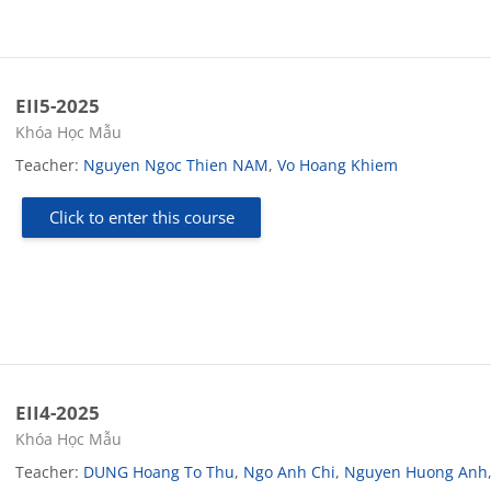
EII5-2025
Course category
Khóa Học Mẫu
Teacher:
Nguyen Ngoc Thien NAM
,
Vo Hoang Khiem
Click to enter this course
EII4-2025
Course category
Khóa Học Mẫu
Teacher:
DUNG Hoang To Thu
,
Ngo Anh Chi
,
Nguyen Huong Anh