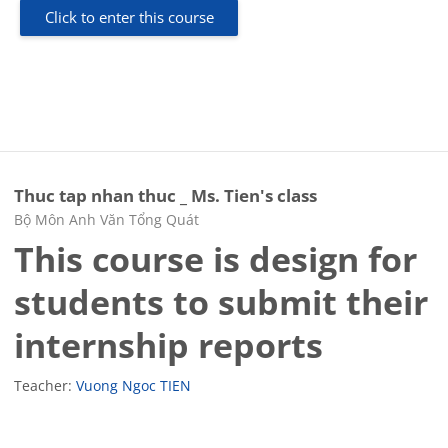
Click to enter this course
Thuc tap nhan thuc _ Ms. Tien's class
Course category
Bộ Môn Anh Văn Tổng Quát
This course is design for
students to submit their
internship reports
Teacher:
Vuong Ngoc TIEN