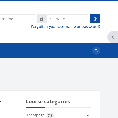
e
Password
Log
Forgotten your username or password?
in
Ope
Search
courses
Course categories
Frontpage
 (1)