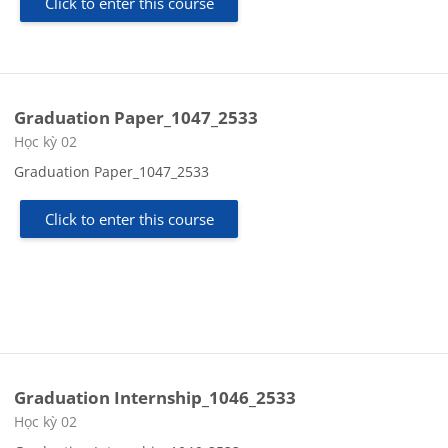
Click to enter this course
Graduation Paper_1047_2533
Course category
Học kỳ 02
Graduation Paper_1047_2533
Click to enter this course
Graduation Internship_1046_2533
Course category
Học kỳ 02