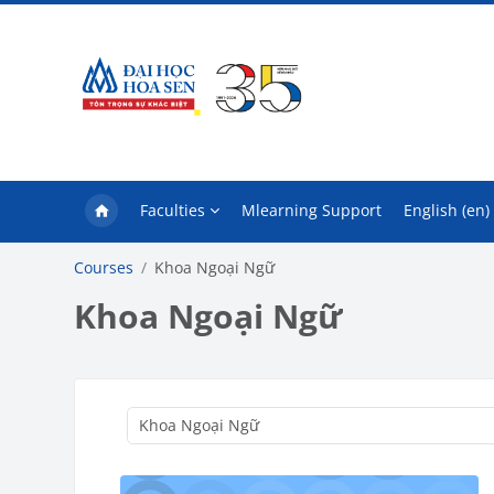
Skip to main content
Faculties
Mlearning Support
English ‎(en)‎
Courses
Khoa Ngoại Ngữ
Khoa Ngoại Ngữ