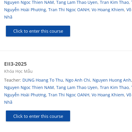
Nguyen Ngoc Thien NAM
,
Tang Lam Thao Uyen
,
Tran Kim Thao
,
Nguyễn Hoài Phương
,
Tran Thi Ngoc OANH
,
Vo Hoang Khiem
,
Võ
Nhã
Click to enter this course
EII3-2025
Course category
Khóa Học Mẫu
Teacher:
DUNG Hoang To Thu
,
Ngo Anh Chi
,
Nguyen Huong Anh
Nguyen Ngoc Thien NAM
,
Tang Lam Thao Uyen
,
Tran Kim Thao
,
Nguyễn Hoài Phương
,
Tran Thi Ngoc OANH
,
Vo Hoang Khiem
,
Võ
Nhã
Click to enter this course