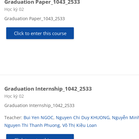
Graduation Paper_1043_2533
Course category
Học kỳ 02
Graduation Paper_1043_2533
Click to enter this course
Graduation Internship_1042_2533
Course category
Học kỳ 02
Graduation Internship_1042_2533
Teacher:
Bui Yen NGOC
,
Nguyen Chi Duy KHUONG
,
Nguyễn Minh
Nguyen Thi Thanh Phuong
,
Võ Thị Kiều Loan