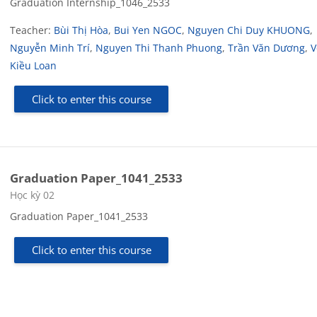
Graduation Internship_1046_2533
Teacher:
Bùi Thị Hòa
,
Bui Yen NGOC
,
Nguyen Chi Duy KHUONG
,
Nguyễn Minh Trí
,
Nguyen Thi Thanh Phuong
,
Trần Văn Dương
,
V
Kiều Loan
Click to enter this course
Graduation Paper_1041_2533
Course category
Học kỳ 02
Graduation Paper_1041_2533
Click to enter this course