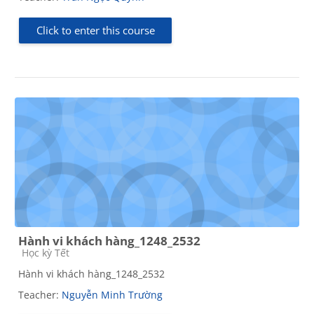
Click to enter this course
Hành vi khách hàng_1248_2532
Course category
Học kỳ Tết
Hành vi khách hàng_1248_2532
Teacher:
Nguyễn Minh Trường