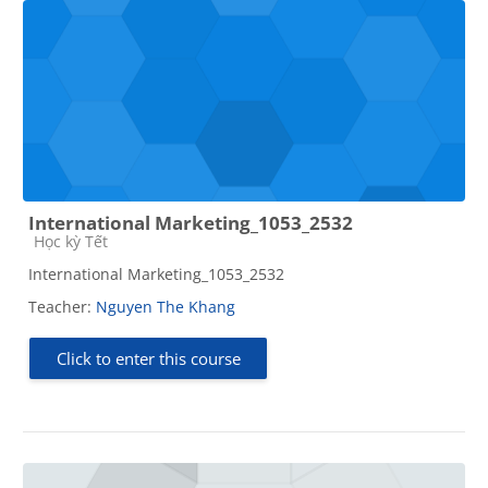
International Marketing_1053_2532
Course category
Học kỳ Tết
International Marketing_1053_2532
Teacher:
Nguyen The Khang
Click to enter this course