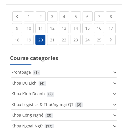
Previous page
(current)
(current)
(current)
(current)
(current)
(current)
(current)
(current
1
2
3
4
5
6
7
8
(current)
(current)
(current)
(current)
(current)
(current)
(current)
(current)
(current
9
10
11
12
13
14
15
16
17
(current)
(current)
(current)
(current)
(current)
(current)
(current)
Next pa
18
19
20
21
22
23
24
25
Course categories
Frontpage
 (1)
Khoa Du Lịch
 (4)
Khoa Kinh Doanh
 (2)
Khoa Logistics & Thương mại QT
 (2)
Khoa Công Nghệ
 (3)
Khoa Ngoại Ngữ
 (17)