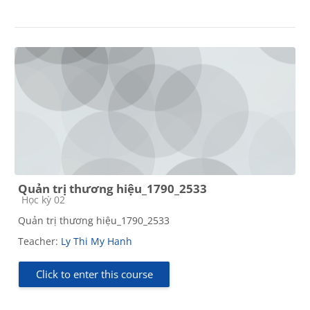
Quản trị thương hiệu_1790_2533
Course category
Học kỳ 02
Quản trị thương hiệu_1790_2533
Teacher:
Ly Thi My Hanh
Click to enter this course