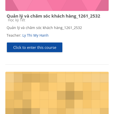
Quản lý và chăm sóc khách hàng_1261_2532
Course category
Học kỳ Tết
Quản lý và chăm sóc khách hàng_1261_2532
Teacher:
Ly Thi My Hanh
Click to enter this course