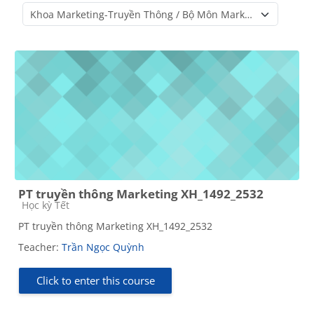
Course categories
PT truyền thông Marketing XH_1492_2532
Course category
Học kỳ Tết
PT truyền thông Marketing XH_1492_2532
Teacher:
Trần Ngọc Quỳnh
Click to enter this course