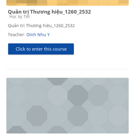
Quản trị Thương hiệu_1260_2532
Course category
Học kỳ Tết
Quản trị Thương hiệu_1260_2532
Teacher:
Dinh Nhu Y
Click to enter this course