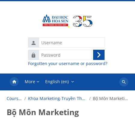
Skip to main content
Username
Password
Log
Forgotten your username or password?
in
More
English ‎(en)‎
Search
courses
Courses
Khoa Marketing-Truyền Thông
Bộ Môn Marketing
Bộ Môn Marketing