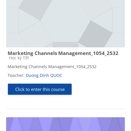
Marketing Channels Management_1054_2532
Course category
Học kỳ Tết
Marketing Channels Management_1054_2532
Teacher:
Duong Dinh QUOC
Click to enter this course