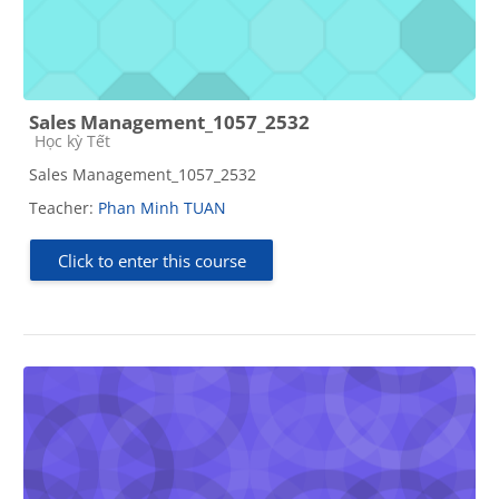
Sales Management_1057_2532
Course category
Học kỳ Tết
Sales Management_1057_2532
Teacher:
Phan Minh TUAN
Click to enter this course