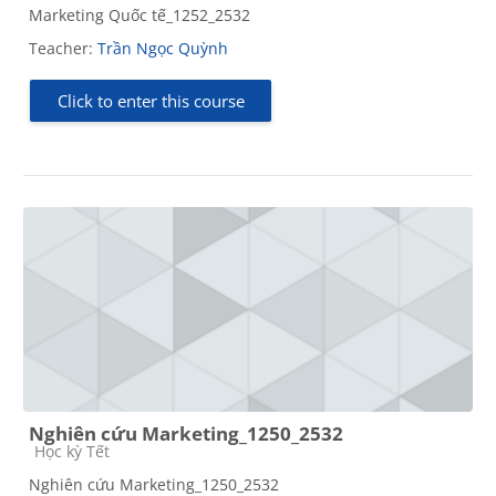
Marketing Quốc tế_1252_2532
Teacher:
Trần Ngọc Quỳnh
Click to enter this course
Nghiên cứu Marketing_1250_2532
Course category
Học kỳ Tết
Nghiên cứu Marketing_1250_2532