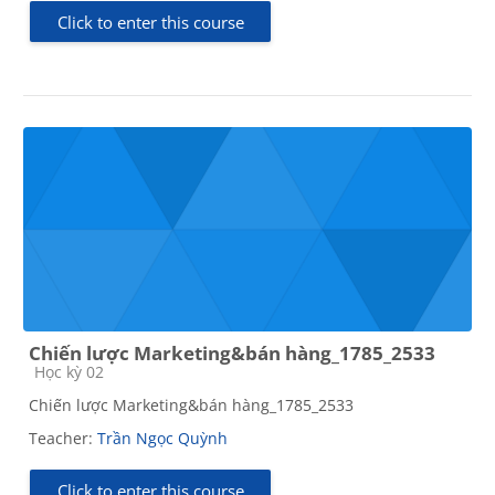
Click to enter this course
Chiến lược Marketing&bán hàng_1785_2533
Course category
Học kỳ 02
Chiến lược Marketing&bán hàng_1785_2533
Teacher:
Trần Ngọc Quỳnh
Click to enter this course