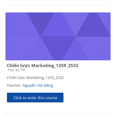
Chiến lược Marketing_1259_2532
Course category
Học kỳ Tết
Chiến lược Marketing_1259_2532
Teacher:
Nguyễn Hải Đăng
Click to enter this course