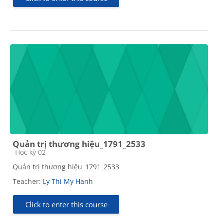
Quản trị thương hiệu_1791_2533
Course category
Học kỳ 02
Quản trị thương hiệu_1791_2533
Teacher:
Ly Thi My Hanh
Click to enter this course