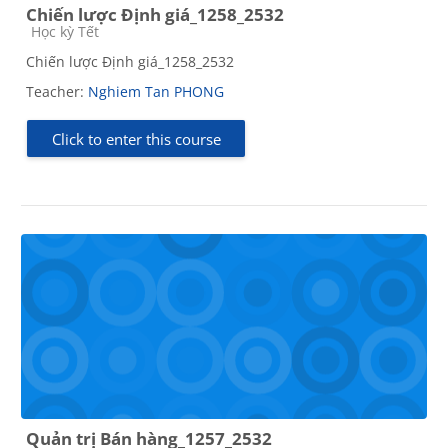
Chiến lược Định giá_1258_2532
Course category
Học kỳ Tết
Chiến lược Định giá_1258_2532
Teacher:
Nghiem Tan PHONG
Click to enter this course
Quản trị Bán hàng_1257_2532