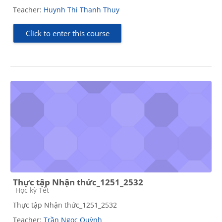
Teacher:
Huynh Thi Thanh Thuy
Click to enter this course
Thực tập Nhận thức_1251_2532
Course category
Học kỳ Tết
Thực tập Nhận thức_1251_2532
Teacher:
Trần Ngọc Quỳnh