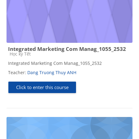
Integrated Marketing Com Manag_1055_2532
Course category
Học kỳ Tết
Integrated Marketing Com Manag_1055_2532
Teacher:
Dang Truong Thuy ANH
Click to enter this course