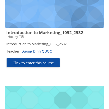
Introduction to Marketing_1052_2532
Course category
Học kỳ Tết
Introduction to Marketing_1052_2532
Teacher:
Duong Dinh QUOC
Click to enter this course