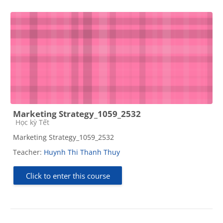
Marketing Strategy_1059_2532
Course category
Học kỳ Tết
Marketing Strategy_1059_2532
Teacher:
Huynh Thi Thanh Thuy
Click to enter this course