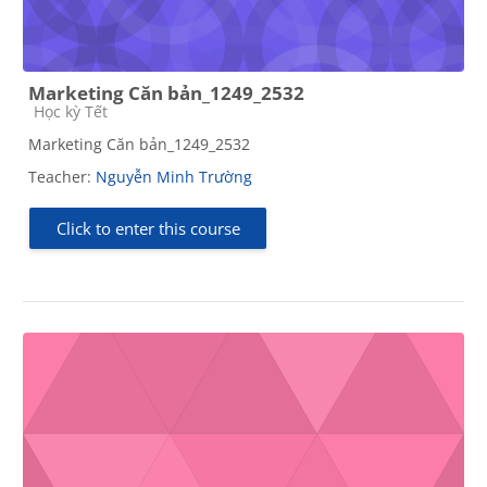
Marketing Căn bản_1249_2532
Course category
Học kỳ Tết
Marketing Căn bản_1249_2532
Teacher:
Nguyễn Minh Trường
Click to enter this course