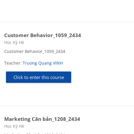
Customer Behavior_1059_2434
Course category
Học Kỳ Hè
Customer Behavior_1059_2434
Teacher:
Truong Quang VINH
Click to enter this course
Marketing Căn bản_1208_2434
Course category
Học Kỳ Hè