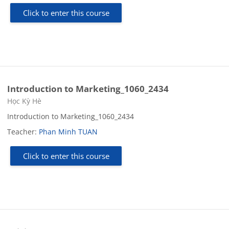
Click to enter this course
Introduction to Marketing_1060_2434
Course category
Học Kỳ Hè
Introduction to Marketing_1060_2434
Teacher:
Phan Minh TUAN
Click to enter this course