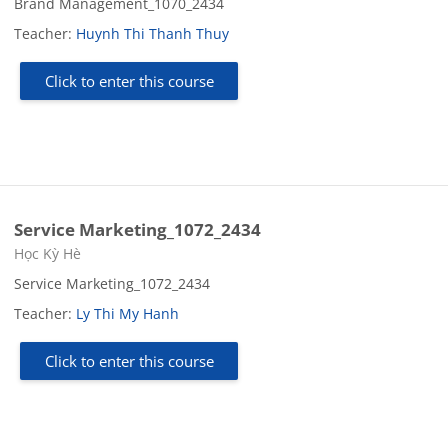
Brand Management_1070_2434
Teacher:
Huynh Thi Thanh Thuy
Click to enter this course
Service Marketing_1072_2434
Course category
Học Kỳ Hè
Service Marketing_1072_2434
Teacher:
Ly Thi My Hanh
Click to enter this course