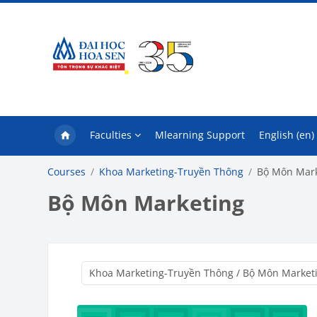
Skip to main content
Faculties
Mlearning Support
English ‎(en)‎
Courses
Khoa Marketing-Truyền Thông
Bộ Môn Mark
Bộ Môn Marketing