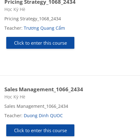
Pricing Strategy_1068_2434
Course category
Học Kỳ Hè
Pricing Strategy_1068_2434
Teacher:
Trương Quang Cẩm
Click to enter this course
Sales Management_1066_2434
Course category
Học Kỳ Hè
Sales Management_1066_2434
Teacher:
Duong Dinh QUOC
Click to enter this course