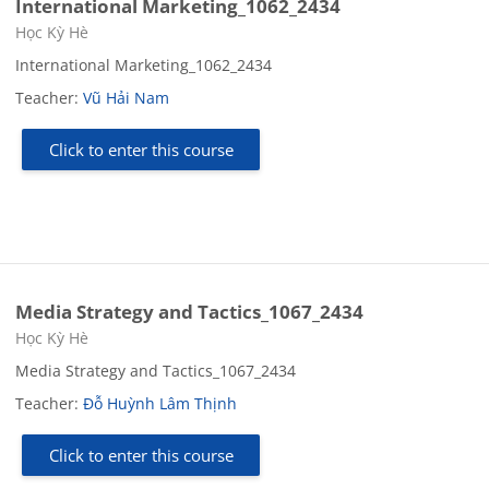
International Marketing_1062_2434
Course category
Học Kỳ Hè
International Marketing_1062_2434
Teacher:
Vũ Hải Nam
Click to enter this course
Media Strategy and Tactics_1067_2434
Course category
Học Kỳ Hè
Media Strategy and Tactics_1067_2434
Teacher:
Đỗ Huỳnh Lâm Thịnh
Click to enter this course