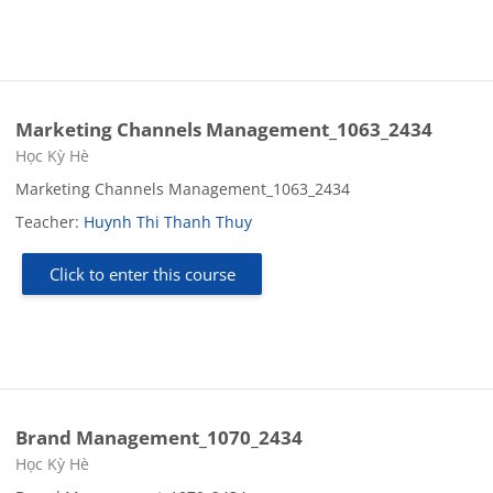
Marketing Channels Management_1063_2434
Course category
Học Kỳ Hè
Marketing Channels Management_1063_2434
Teacher:
Huynh Thi Thanh Thuy
Click to enter this course
Brand Management_1070_2434
Course category
Học Kỳ Hè