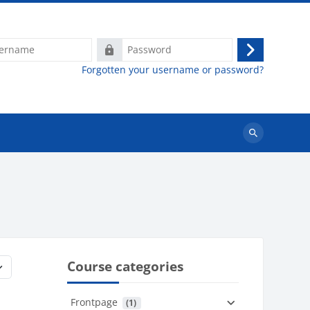
e
Password
Log
Forgotten your username or password?
in
Search
courses
Course categories
Frontpage
 (1)