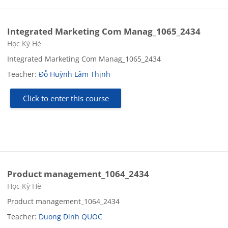
Integrated Marketing Com Manag_1065_2434
Course category
Học Kỳ Hè
Integrated Marketing Com Manag_1065_2434
Teacher:
Đỗ Huỳnh Lâm Thịnh
Click to enter this course
Product management_1064_2434
Course category
Học Kỳ Hè
Product management_1064_2434
Teacher:
Duong Dinh QUOC