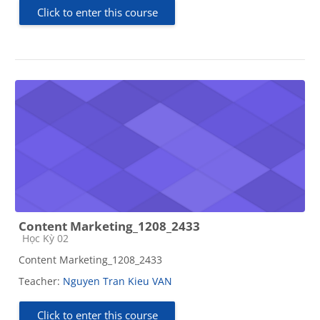
Click to enter this course
Content Marketing_1208_2433
Course category
Học Kỳ 02
Content Marketing_1208_2433
Teacher:
Nguyen Tran Kieu VAN
Click to enter this course