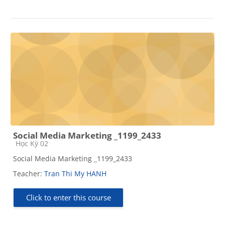
Social Media Marketing _1199_2433
Course category
Học Kỳ 02
Social Media Marketing _1199_2433
Teacher:
Tran Thi My HANH
Click to enter this course