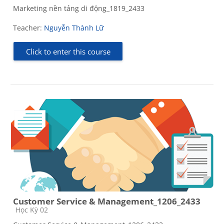
Marketing nền tảng di động_1819_2433
Teacher:
Nguyễn Thành Lữ
Click to enter this course
Customer Service & Management_1206_2433
Course category
Học Kỳ 02