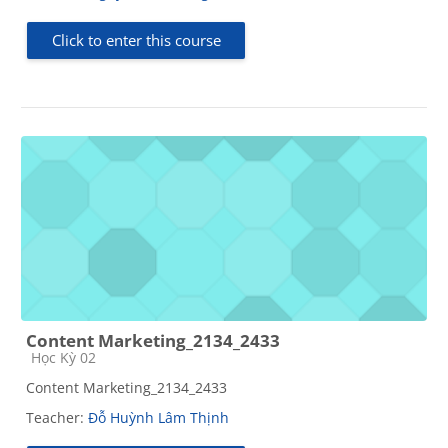
Click to enter this course
Content Marketing_2134_2433
Course category
Học Kỳ 02
Content Marketing_2134_2433
Teacher:
Đỗ Huỳnh Lâm Thịnh