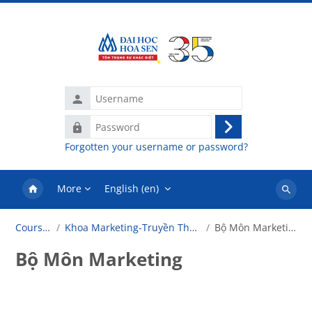
Skip to main content
Username
Password
Log
Forgotten your username or password?
in
More
English ‎(en)‎
Search
courses
Courses
Khoa Marketing-Truyền Thông
Bộ Môn Marketing
Bộ Môn Marketing