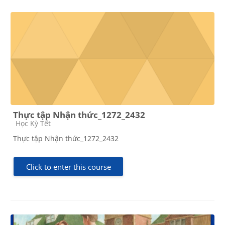
Thực tập Nhận thức_1272_2432
Course category
Học Kỳ Tết
Thực tập Nhận thức_1272_2432
Click to enter this course