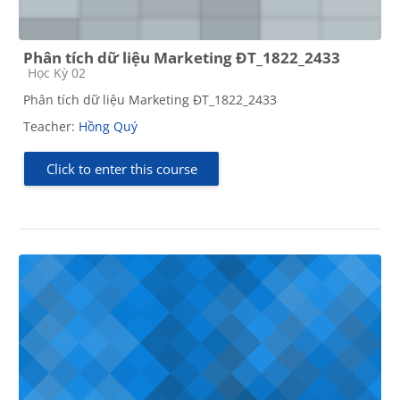
Phân tích dữ liệu Marketing ĐT_1822_2433
Course category
Học Kỳ 02
Phân tích dữ liệu Marketing ĐT_1822_2433
Teacher:
Hồng Quý
Click to enter this course