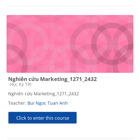
Nghiên cứu Marketing_1271_2432
Course category
Học Kỳ Tết
Nghiên cứu Marketing_1271_2432
Teacher:
Bui Ngoc Tuan Anh
Click to enter this course