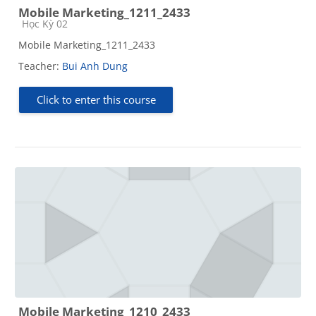
Mobile Marketing_1211_2433
Course category
Học Kỳ 02
Mobile Marketing_1211_2433
Teacher:
Bui Anh Dung
Click to enter this course
Mobile Marketing_1210_2433