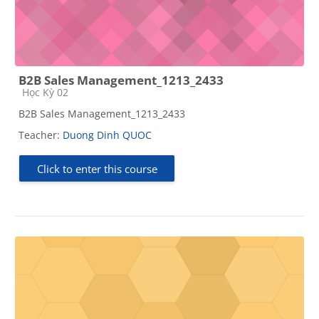
B2B Sales Management_1213_2433
Course category
Học Kỳ 02
B2B Sales Management_1213_2433
Teacher:
Duong Dinh QUOC
Click to enter this course