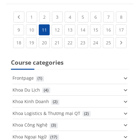
Previous page
(current)
(current)
(current)
(current)
(current)
(current)
(current)
(current
1
2
3
4
5
6
7
8
(current)
(current)
(current)
(current)
(current)
(current)
(current)
(current
9
10
11
12
13
14
15
16
17
(current)
(current)
(current)
(current)
(current)
(current)
(current)
(current)
Next pa
18
19
20
21
22
23
24
25
Course categories
Frontpage
 (1)
Khoa Du Lịch
 (4)
Khoa Kinh Doanh
 (2)
Khoa Logistics & Thương mại QT
 (2)
Khoa Công Nghệ
 (3)
Khoa Ngoại Ngữ
 (17)