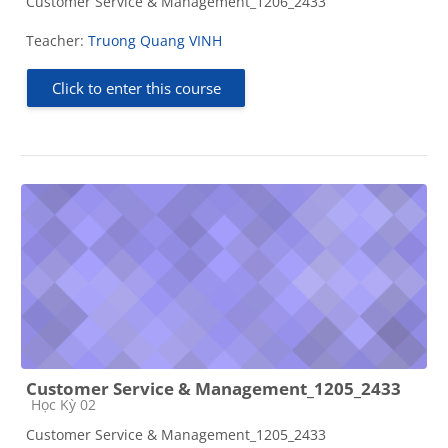
Customer Service & Management_1206_2433
Teacher:
Truong Quang VINH
Click to enter this course
Customer Service & Management_1205_2433
Course category
Học Kỳ 02
Customer Service & Management_1205_2433