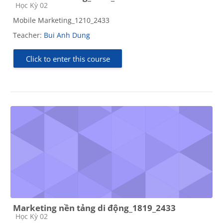
Course category
Học Kỳ 02
Mobile Marketing_1210_2433
Teacher:
Bui Anh Dung
Click to enter this course
Marketing nền tảng di động_1819_2433
Course category
Học Kỳ 02