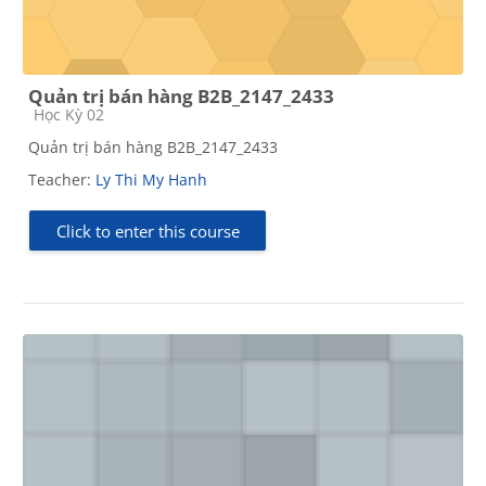
Quản trị bán hàng B2B_2147_2433
Course category
Học Kỳ 02
Quản trị bán hàng B2B_2147_2433
Teacher:
Ly Thi My Hanh
Click to enter this course