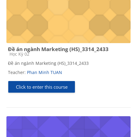
Đề án ngành Marketing (HS)_3314_2433
Course category
Học Kỳ 02
Đề án ngành Marketing (HS)_3314_2433
Teacher:
Phan Minh TUAN
Click to enter this course