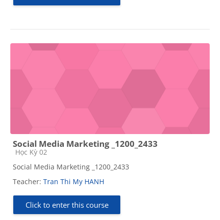
Social Media Marketing _1200_2433
Course category
Học Kỳ 02
Social Media Marketing _1200_2433
Teacher:
Tran Thi My HANH
Click to enter this course