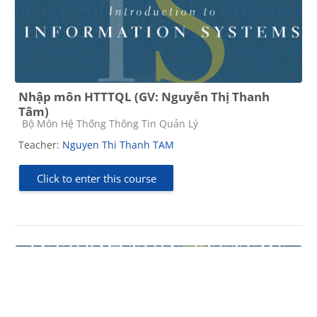
Nhập môn HTTTQL (GV: Nguyễn Thị Thanh
Tâm)
Course category
Bộ Môn Hệ Thống Thông Tin Quản Lý
Teacher:
Nguyen Thi Thanh TAM
Click to enter this course