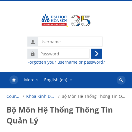
Skip to main content
Username
Password
Log
Forgotten your username or password?
in
More
English ‎(en)‎
Search
courses
Courses
Khoa Kinh Doanh
Bộ Môn Hệ Thống Thông Tin Quản Lý
Bộ Môn Hệ Thống Thông Tin
Quản Lý