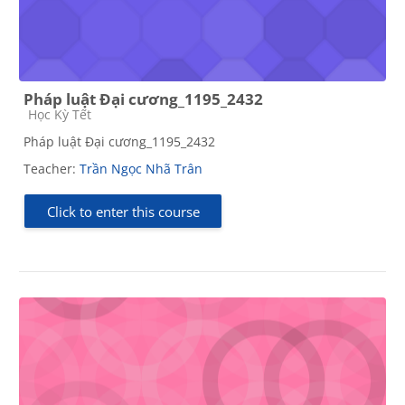
Pháp luật Đại cương_1195_2432
Course category
Học Kỳ Tết
Pháp luật Đại cương_1195_2432
Teacher:
Trần Ngọc Nhã Trân
Click to enter this course