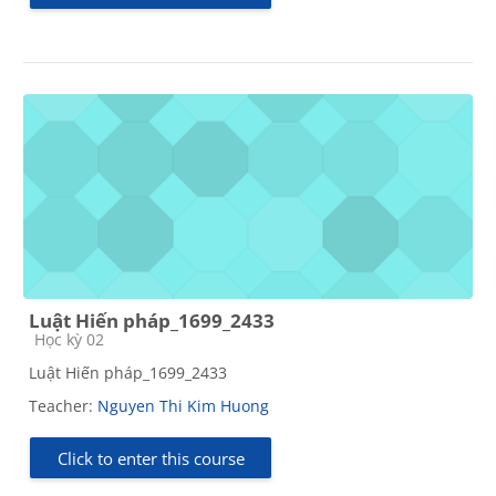
Luật Hiến pháp_1699_2433
Course category
Học kỳ 02
Luật Hiến pháp_1699_2433
Teacher:
Nguyen Thi Kim Huong
Click to enter this course