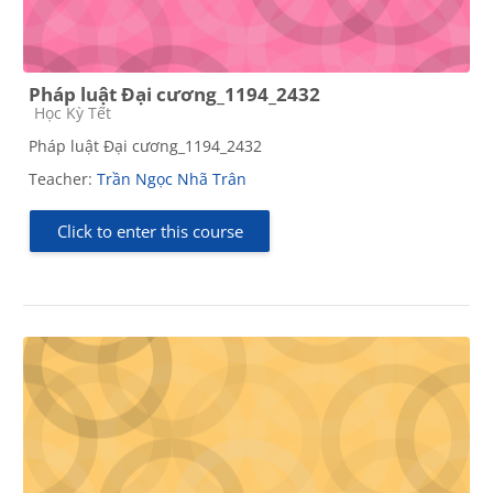
Pháp luật Đại cương_1194_2432
Course category
Học Kỳ Tết
Pháp luật Đại cương_1194_2432
Teacher:
Trần Ngọc Nhã Trân
Click to enter this course