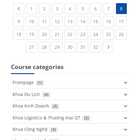
Previous page
(current)
(current)
(current)
(current)
(current)
(current)
(current)
1
2
3
4
5
6
7
8
(current)
(current)
(current)
(current)
(current)
(current)
(current)
(current)
(current
9
10
11
12
13
14
15
16
17
(current)
(current)
(current)
(current)
(current)
(current)
(current)
(current)
(current
18
19
20
21
22
23
24
25
26
(current)
(current)
(current)
(current)
(current)
(current)
Next page
27
28
29
30
31
32
Course categories
Frontpage
 (1)
Khoa Du Lịch
 (4)
Khoa Kinh Doanh
 (2)
Khoa Logistics & Thương mại QT
 (2)
Khoa Công Nghệ
 (3)