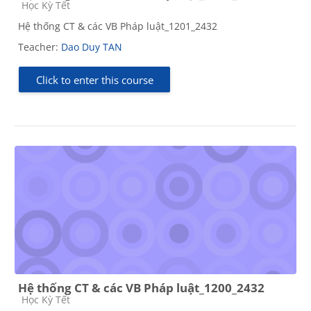
Course category
Học Kỳ Tết
Hệ thống CT & các VB Pháp luật_1201_2432
Teacher:
Dao Duy TAN
Click to enter this course
Hệ thống CT & các VB Pháp luật_1200_2432
Course category
Học Kỳ Tết