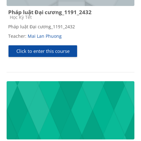
Pháp luật Đại cương_1191_2432
Course category
Học Kỳ Tết
Pháp luật Đại cương_1191_2432
Teacher:
Mai Lan Phuong
Click to enter this course