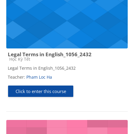
Legal Terms in English_1056_2432
Course category
Học Kỳ Tết
Legal Terms in English_1056_2432
Teacher:
Pham Loc Ha
Click to enter this course