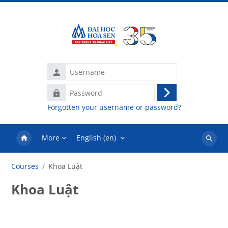
Skip to main content
Username
Password
Log
Forgotten your username or password?
in
More
English ‎(en)‎
Search
courses
Courses
Khoa Luật
Khoa Luật