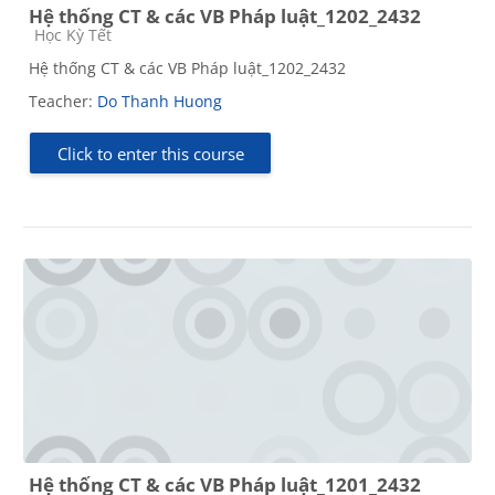
Hệ thống CT & các VB Pháp luật_1202_2432
Course category
Học Kỳ Tết
Hệ thống CT & các VB Pháp luật_1202_2432
Teacher:
Do Thanh Huong
Click to enter this course
Hệ thống CT & các VB Pháp luật_1201_2432