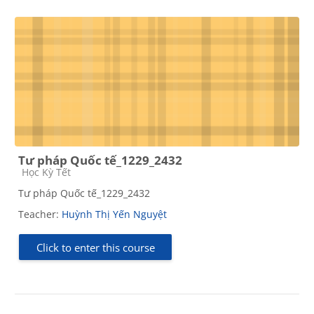
Tư pháp Quốc tế_1229_2432
Course category
Học Kỳ Tết
Tư pháp Quốc tế_1229_2432
Teacher:
Huỳnh Thị Yến Nguyệt
Click to enter this course