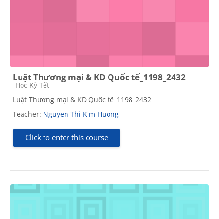
Luật Thương mại & KD Quốc tế_1198_2432
Course category
Học Kỳ Tết
Luật Thương mại & KD Quốc tế_1198_2432
Teacher:
Nguyen Thi Kim Huong
Click to enter this course