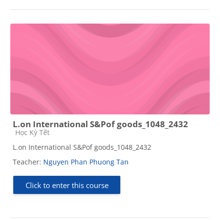
L.on International S&Pof goods_1048_2432
Course category
Học Kỳ Tết
L.on International S&Pof goods_1048_2432
Teacher:
Nguyen Phan Phuong Tan
Click to enter this course