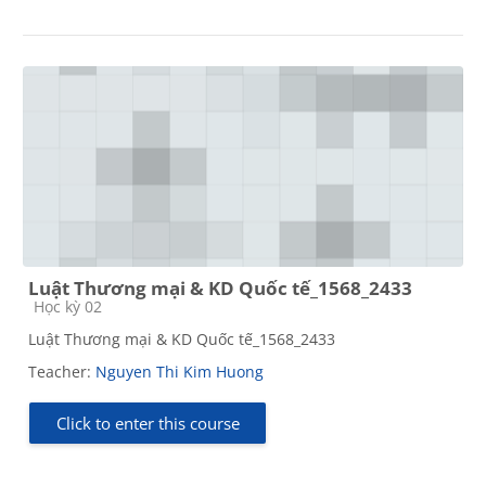
Luật Thương mại & KD Quốc tế_1568_2433
Course category
Học kỳ 02
Luật Thương mại & KD Quốc tế_1568_2433
Teacher:
Nguyen Thi Kim Huong
Click to enter this course