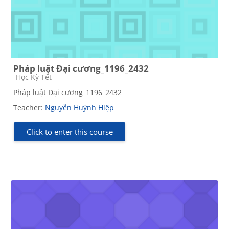
Pháp luật Đại cương_1196_2432
Course category
Học Kỳ Tết
Pháp luật Đại cương_1196_2432
Teacher:
Nguyễn Huỳnh Hiệp
Click to enter this course