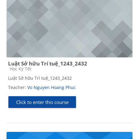
Luật Sở hữu Trí tuệ_1243_2432
Course category
Học Kỳ Tết
Luật Sở hữu Trí tuệ_1243_2432
Teacher:
Vo Nguyen Hoang Phuc
Click to enter this course