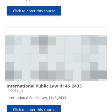
Click to enter this course
International Public Law_1146_2433
Course category
Học kỳ 02
International Public Law_1146_2433
Click to enter this course