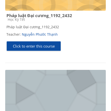
Pháp luật Đại cương_1192_2432
Course category
Học Kỳ Tết
Pháp luật Đại cương_1192_2432
Teacher:
Nguyễn Phước Thạnh
Click to enter this course