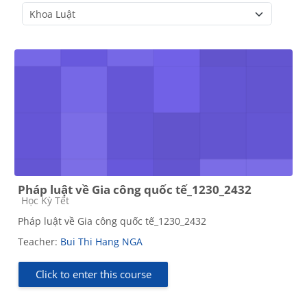
Course categories
Pháp luật về Gia công quốc tế_1230_2432
Course category
Học Kỳ Tết
Pháp luật về Gia công quốc tế_1230_2432
Teacher:
Bui Thi Hang NGA
Click to enter this course