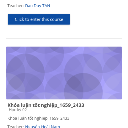
Teacher:
Dao Duy TAN
Click to enter this course
Khóa luận tốt nghiệp_1659_2433
Course category
Học kỳ 02
Khóa luận tốt nghiệp_1659_2433
Teacher:
Nguyễn Hoài Nam