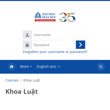
Skip to main content
Username
Password
Log
Forgotten your username or password?
in
More
English ‎(en)‎
Search
courses
Courses
Khoa Luật
Khoa Luật