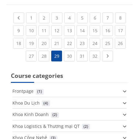
Previous page
(current)
(current)
(current)
(current)
(current)
(current)
(current)
(current
1
2
3
4
5
6
7
8
(current)
(current)
(current)
(current)
(current)
(current)
(current)
(current)
(current
9
10
11
12
13
14
15
16
17
(current)
(current)
(current)
(current)
(current)
(current)
(current)
(current)
(current
18
19
20
21
22
23
24
25
26
(current)
(current)
(current)
(current)
(current)
Next page
27
28
29
30
31
32
Course categories
Frontpage
 (1)
Khoa Du Lịch
 (4)
Khoa Kinh Doanh
 (2)
Khoa Logistics & Thương mại QT
 (2)
Khoa Công Nghệ
 (3)