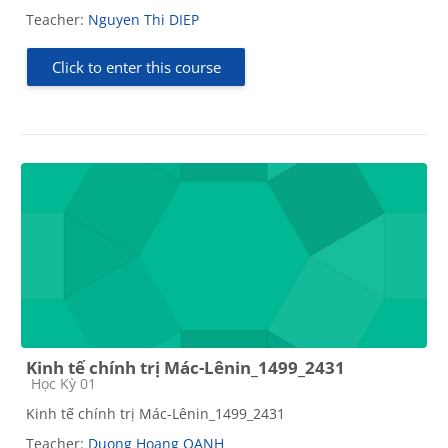
Teacher:
Nguyen Thi DIEP
Click to enter this course
Kinh tế chính trị Mác-Lênin_1499_2431
Course category
Học Kỳ 01
Kinh tế chính trị Mác-Lênin_1499_2431
Teacher:
Duong Hoang OANH