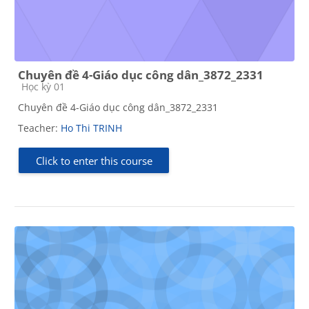
Chuyên đề 4-Giáo dục công dân_3872_2331
Course category
Học kỳ 01
Chuyên đề 4-Giáo dục công dân_3872_2331
Teacher:
Ho Thi TRINH
Click to enter this course