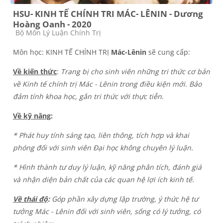
HSU- KINH TẾ CHÍNH TRI MÁC- LÊNIN - Dương
Hoàng Oanh - 2020
Course category
Bộ Môn Lý Luận Chính Trị
Môn học: KINH TẾ CHÍNH TRỊ
Mác-Lênin
sẽ cung cấp:
Về kiến thức
:
Trang bị cho sinh viên những tri thức cơ bản
về Kinh tế chính trị Mác - Lênin trong điều kiện mới. Bảo
đảm tính khoa học, gắn tri thức với thực tiễn.
Về kỹ năng
:
* Phát huy tính sáng tạo, liên thông, tích hợp và khai
phóng đối với sinh viên Đại học không chuyên lý luận.
* Hình thành tư duy lý luận, kỹ năng phân tích, đánh giá
và nhận diện bản chất của các quan hệ lợi ích kinh tế.
Về thái độ
:
Góp phần xây dựng lập trường, ý thức hệ tư
tưởng Mác - Lênin đối với sinh viên, sống có lý tưởng, có