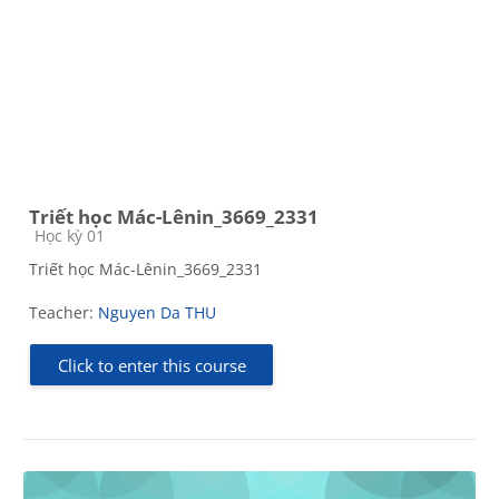
Triết học Mác-Lênin_3669_2331
Course category
Học kỳ 01
Triết học Mác-Lênin_3669_2331
Teacher:
Nguyen Da THU
Click to enter this course