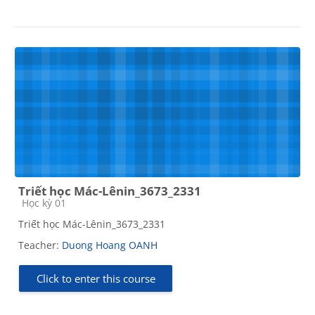
Triết học Mác-Lênin_3673_2331
Course category
Học kỳ 01
Triết học Mác-Lênin_3673_2331
Teacher:
Duong Hoang OANH
Click to enter this course