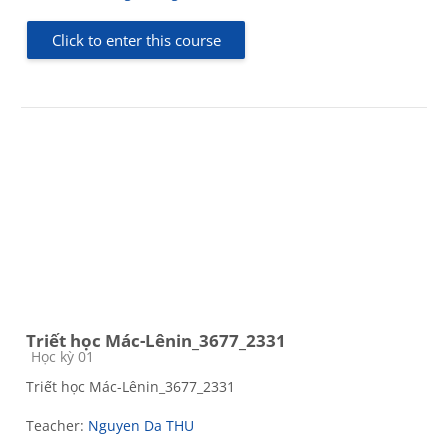
Click to enter this course
Triết học Mác-Lênin_3677_2331
Course category
Học kỳ 01
Triết học Mác-Lênin_3677_2331
Teacher:
Nguyen Da THU