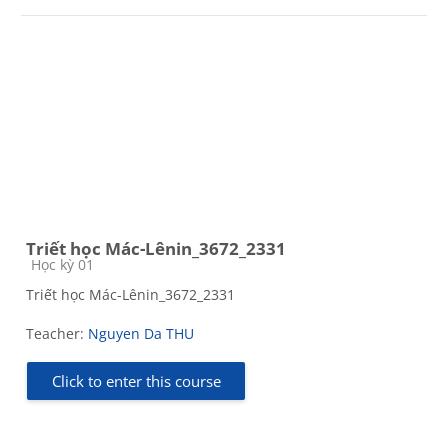
Triết học Mác-Lênin_3672_2331
Course category
Học kỳ 01
Triết học Mác-Lênin_3672_2331
Teacher:
Nguyen Da THU
Click to enter this course