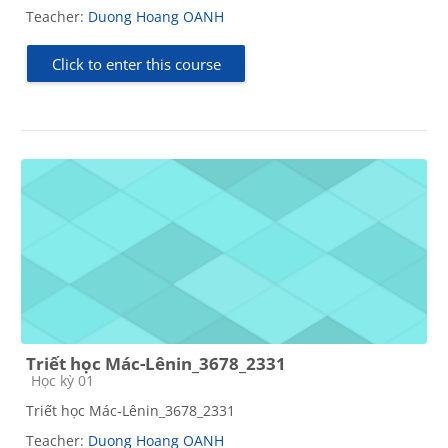
Teacher:
Duong Hoang OANH
Click to enter this course
Triết học Mác-Lênin_3678_2331
Course category
Học kỳ 01
Triết học Mác-Lênin_3678_2331
Teacher:
Duong Hoang OANH