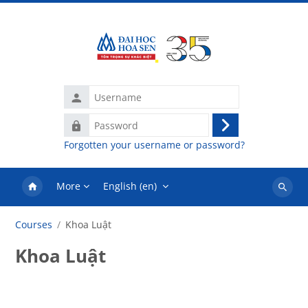
Skip to main content
Username
Password
Log
Forgotten your username or password?
in
More
English ‎(en)‎
Search
courses
Courses
Khoa Luật
Khoa Luật