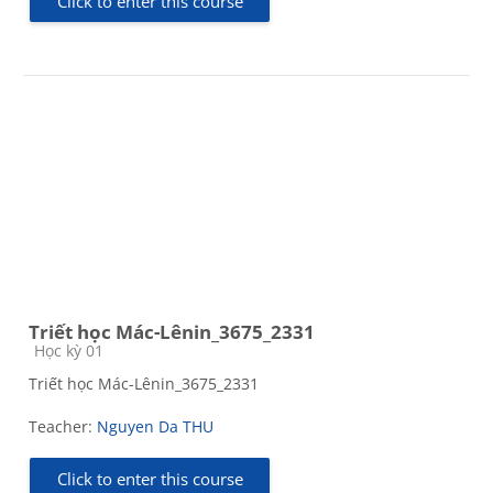
Click to enter this course
Triết học Mác-Lênin_3675_2331
Course category
Học kỳ 01
Triết học Mác-Lênin_3675_2331
Teacher:
Nguyen Da THU
Click to enter this course