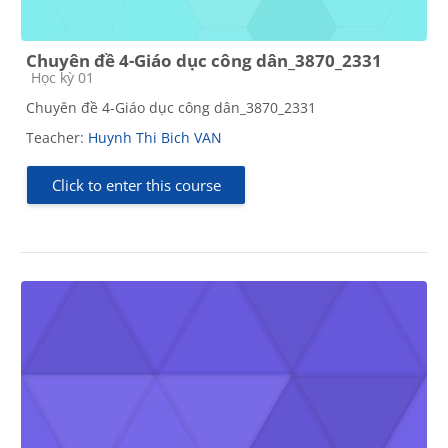
Chuyên đề 4-Giáo dục công dân_3870_2331
Course category
Học kỳ 01
Chuyên đề 4-Giáo dục công dân_3870_2331
Teacher:
Huynh Thi Bich VAN
Click to enter this course