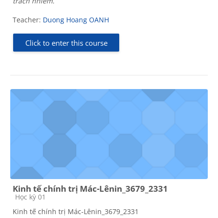
trách nhiêm.
Teacher:
Duong Hoang OANH
Click to enter this course
Kinh tế chính trị Mác-Lênin_3679_2331
Course category
Học kỳ 01
Kinh tế chính trị Mác-Lênin_3679_2331