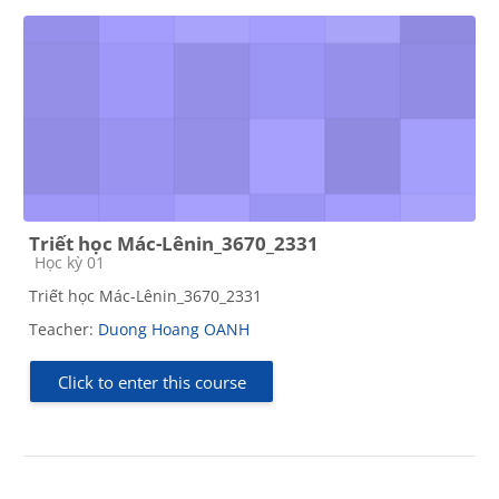
Triết học Mác-Lênin_3670_2331
Course category
Học kỳ 01
Triết học Mác-Lênin_3670_2331
Teacher:
Duong Hoang OANH
Click to enter this course