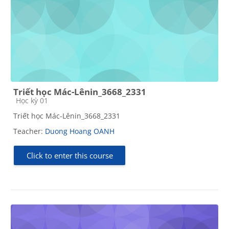
Triết học Mác-Lênin_3668_2331
Course category
Học kỳ 01
Triết học Mác-Lênin_3668_2331
Teacher:
Duong Hoang OANH
Click to enter this course