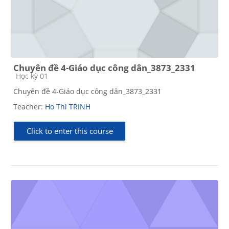
Chuyên đề 4-Giáo dục công dân_3873_2331
Course category
Học kỳ 01
Chuyên đề 4-Giáo dục công dân_3873_2331
Teacher:
Ho Thi TRINH
Click to enter this course