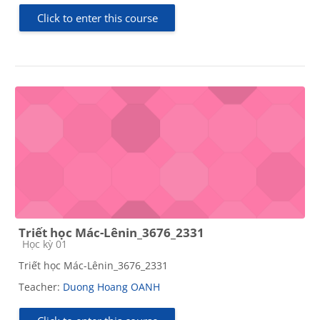
Click to enter this course
Triết học Mác-Lênin_3676_2331
Course category
Học kỳ 01
Triết học Mác-Lênin_3676_2331
Teacher:
Duong Hoang OANH