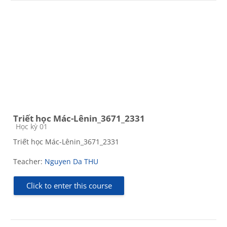
Triết học Mác-Lênin_3671_2331
Course category
Học kỳ 01
Triết học Mác-Lênin_3671_2331
Teacher:
Nguyen Da THU
Click to enter this course