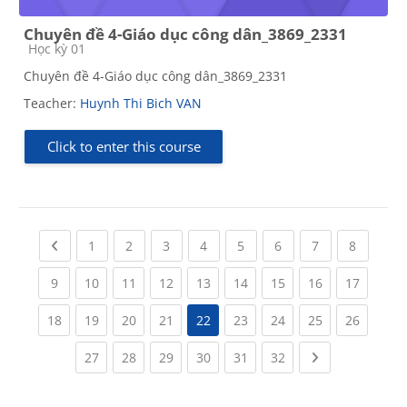
Chuyên đề 4-Giáo dục công dân_3869_2331
Course category
Học kỳ 01
Chuyên đề 4-Giáo dục công dân_3869_2331
Teacher:
Huynh Thi Bich VAN
Click to enter this course
Previous page
(current)
(current)
(current)
(current)
(current)
(current)
(current)
(current
1
2
3
4
5
6
7
8
(current)
(current)
(current)
(current)
(current)
(current)
(current)
(current)
(current
9
10
11
12
13
14
15
16
17
(current)
(current)
(current)
(current)
(current)
(current)
(current)
(current
18
19
20
21
22
23
24
25
26
(current)
(current)
(current)
(current)
(current)
(current)
Next page
27
28
29
30
31
32