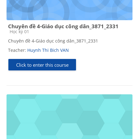
Chuyên đề 4-Giáo dục công dân_3871_2331
Course category
Học kỳ 01
Chuyên đề 4-Giáo dục công dân_3871_2331
Teacher:
Huynh Thi Bich VAN
Click to enter this course