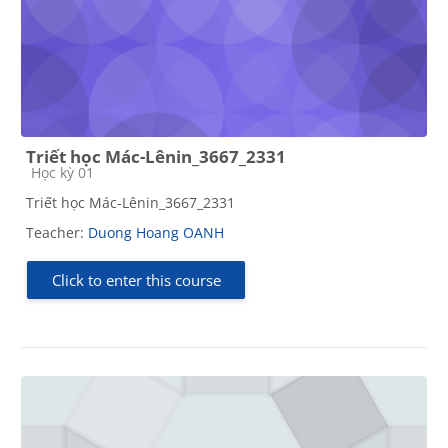
Triết học Mác-Lênin_3667_2331
Course category
Học kỳ 01
Triết học Mác-Lênin_3667_2331
Teacher:
Duong Hoang OANH
Click to enter this course