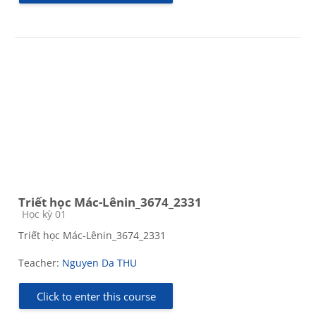
Triết học Mác-Lênin_3674_2331
Course category
Học kỳ 01
Triết học Mác-Lênin_3674_2331
Teacher:
Nguyen Da THU
Click to enter this course