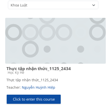
Course categories
Thực tập nhận thức_1125_2434
Course category
Học Kỳ Hè
Thực tập nhận thức_1125_2434
Teacher:
Nguyễn Huỳnh Hiệp
Click to enter this course