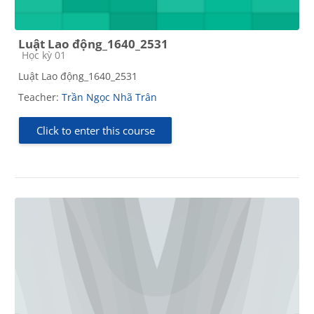
Luật Lao động_1640_2531
Course category
Học kỳ 01
Luật Lao động_1640_2531
Teacher:
Trần Ngọc Nhã Trân
Click to enter this course