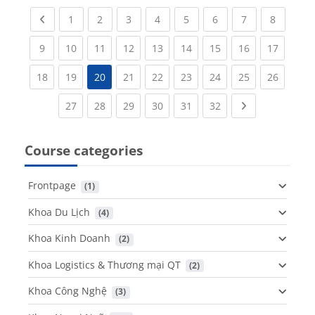
Previous page
(current)
(current)
(current)
(current)
(current)
(current)
(current)
(current
1
2
3
4
5
6
7
8
(current)
(current)
(current)
(current)
(current)
(current)
(current)
(current)
(current
9
10
11
12
13
14
15
16
17
(current)
(current)
(current)
(current)
(current)
(current)
(current)
(current
18
19
20
21
22
23
24
25
26
(current)
(current)
(current)
(current)
(current)
(current)
Next page
27
28
29
30
31
32
Course categories
Frontpage
 (1)
Khoa Du Lịch
 (4)
Khoa Kinh Doanh
 (2)
Khoa Logistics & Thương mại QT
 (2)
Khoa Công Nghệ
 (3)