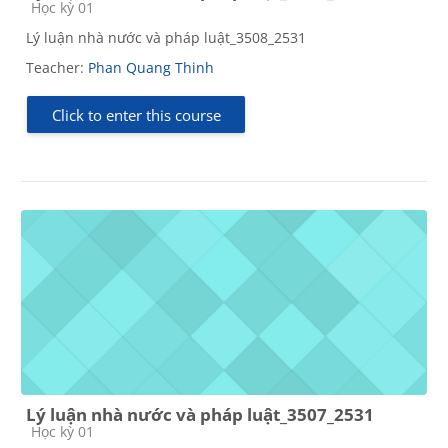
Course category
Học kỳ 01
Lý luận nhà nước và pháp luật_3508_2531
Teacher:
Phan Quang Thinh
Click to enter this course
Lý luận nhà nước và pháp luật_3507_2531
Course category
Học kỳ 01