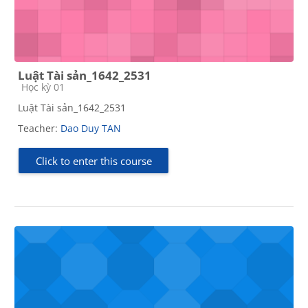
Luật Tài sản_1642_2531
Course category
Học kỳ 01
Luật Tài sản_1642_2531
Teacher:
Dao Duy TAN
Click to enter this course