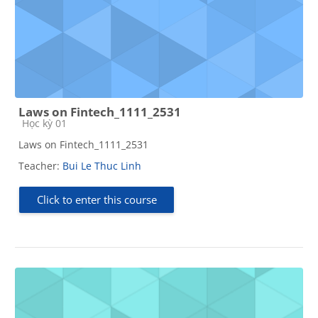
Laws on Fintech_1111_2531
Course category
Học kỳ 01
Laws on Fintech_1111_2531
Teacher:
Bui Le Thuc Linh
Click to enter this course