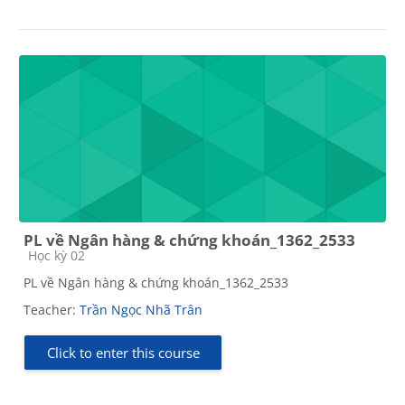
PL về Ngân hàng & chứng khoán_1362_2533
Course category
Học kỳ 02
PL về Ngân hàng & chứng khoán_1362_2533
Teacher:
Trần Ngọc Nhã Trân
Click to enter this course