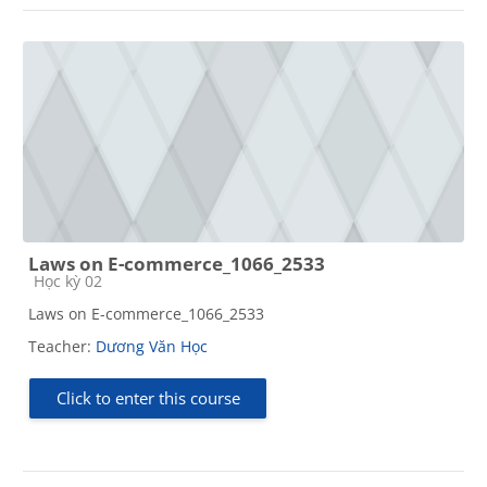
Laws on E-commerce_1066_2533
Course category
Học kỳ 02
Laws on E-commerce_1066_2533
Teacher:
Dương Văn Học
Click to enter this course