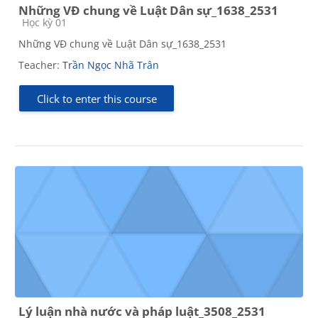
Những VĐ chung về Luật Dân sự_1638_2531
Course category
Học kỳ 01
Những VĐ chung về Luật Dân sự_1638_2531
Teacher:
Trần Ngọc Nhã Trân
Click to enter this course
Lý luận nhà nước và pháp luật_3508_2531