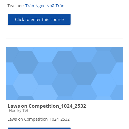
Teacher:
Trần Ngọc Nhã Trân
Click to enter this course
Laws on Competition_1024_2532
Course category
Học kỳ Tết
Laws on Competition_1024_2532