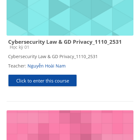
Cybersecurity Law & GD Privacy_1110_2531
Course category
Học kỳ 01
Cybersecurity Law & GD Privacy_1110_2531
Teacher:
Nguyễn Hoài Nam
Click to enter this course