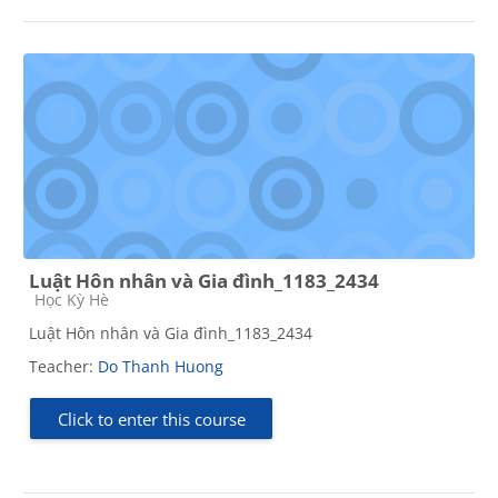
Luật Hôn nhân và Gia đình_1183_2434
Course category
Học Kỳ Hè
Luật Hôn nhân và Gia đình_1183_2434
Teacher:
Do Thanh Huong
Click to enter this course