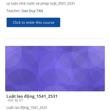
Lý luận nhà nước và pháp luật_3507_2531
Teacher:
Dao Duy TAN
Click to enter this course
Luật lao động_1541_2531
Course category
Học kỳ 01
Luật lao động_1541_2531