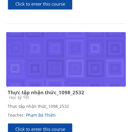
Click to enter this course
Thực tập nhận thức_1098_2532
Course category
Học kỳ Tết
Thực tập nhận thức_1098_2532
Teacher:
Phạm Bá Thiên
Click to enter this course