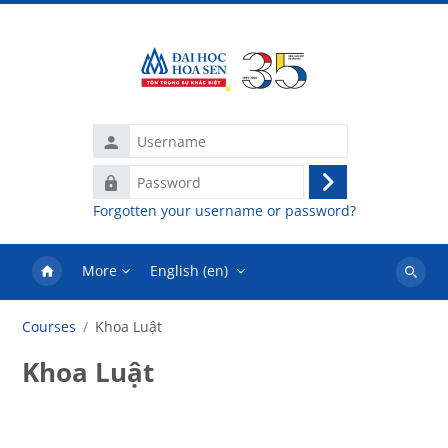
Skip to main content
Username
Password
Log
Forgotten your username or password?
in
More
English ‎(en)‎
Search
courses
Courses
Khoa Luật
Khoa Luật