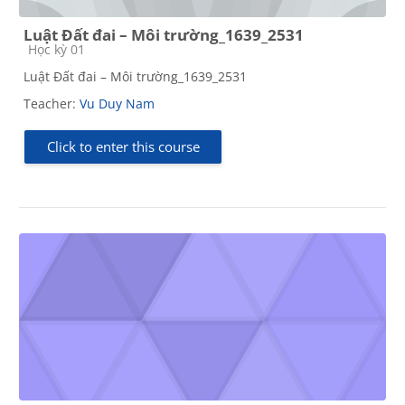
Luật Đất đai – Môi trường_1639_2531
Course category
Học kỳ 01
Luật Đất đai – Môi trường_1639_2531
Teacher:
Vu Duy Nam
Click to enter this course