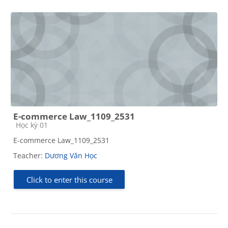
E-commerce Law_1109_2531
Course category
Học kỳ 01
E-commerce Law_1109_2531
Teacher:
Dương Văn Học
Click to enter this course