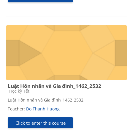
Luật Hôn nhân và Gia đình_1462_2532
Course category
Học kỳ Tết
Luật Hôn nhân và Gia đình_1462_2532
Teacher:
Do Thanh Huong
Click to enter this course