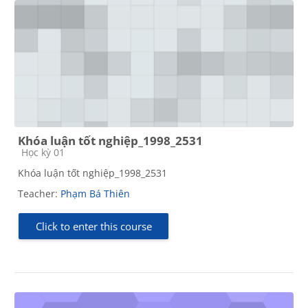
Khóa luận tốt nghiệp_1998_2531
Course category
Học kỳ 01
Khóa luận tốt nghiệp_1998_2531
Teacher:
Phạm Bá Thiên
Click to enter this course